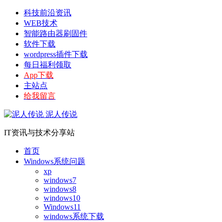
科技前沿资讯
WEB技术
智能路由器刷固件
软件下载
wordpress插件下载
每日福利领取
App下载
主站点
给我留言
泥人传说
IT资讯与技术分享站
首页
Windows系统问题
xp
windows7
windows8
windows10
Windows11
windows系统下载