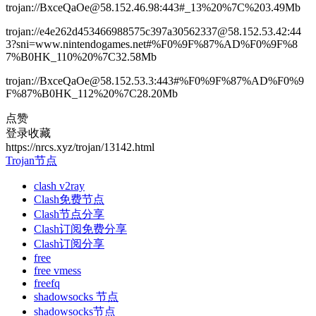
trojan://BxceQaOe@58.152.46.98:443#_13%20%7C%203.49Mb
trojan://e4e262d453466988575c397a30562337@58.152.53.42:44
3?sni=www.nintendogames.net#%F0%9F%87%AD%F0%9F%8
7%B0HK_110%20%7C32.58Mb
trojan://BxceQaOe@58.152.53.3:443#%F0%9F%87%AD%F0%9
F%87%B0HK_112%20%7C28.20Mb
点赞
登录收藏
https://nrcs.xyz/trojan/13142.html
Trojan节点
clash v2ray
Clash免费节点
Clash节点分享
Clash订阅免费分享
Clash订阅分享
free
free vmess
freefq
shadowsocks 节点
shadowsocks节点