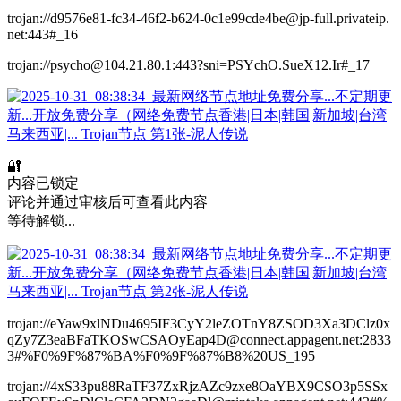
trojan://d9576e81-fc34-46f2-b624-0c1e99cde4be@jp-full.privateip.
net:443#_16
trojan://psycho@104.21.80.1:443?sni=PSYchO.SueX12.Ir#_17
🔐
内容已锁定
评论并通过审核后可查看此内容
等待解锁...
trojan://eYaw9xlNDu4695IF3CyY2leZOTnY8ZSOD3Xa3DClz0x
qZy7Z3eaBFaTKOSwCSAOyEap4D@connect.appagent.net:2833
3#%F0%9F%87%BA%F0%9F%87%B8%20US_195
trojan://4xS33pu88RaTF37ZxRjzAZc9zxe8OaYBX9CSO3p5SSx