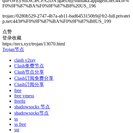
quFOFEySnDlCleCFA2DN3gaeDl@mintaka.appagent.net:443#%
F0%9F%87%BA%F0%9F%87%B8%20US_196
trojan://0280b529-2747-4b7a-ab11-bad6453150b9@fr2-full.privatei
p.net:443#%F0%9F%87%BA%F0%9F%87%B8US_199
点赞
登录收藏
https://nrcs.xyz/trojan/13070.html
Trojan节点
clash v2ray
Clash免费节点
Clash节点分享
Clash订阅免费分享
Clash订阅分享
free
free vmess
freefq
shadowsocks 节点
shadowsocks节点
ss
ss free
ssr