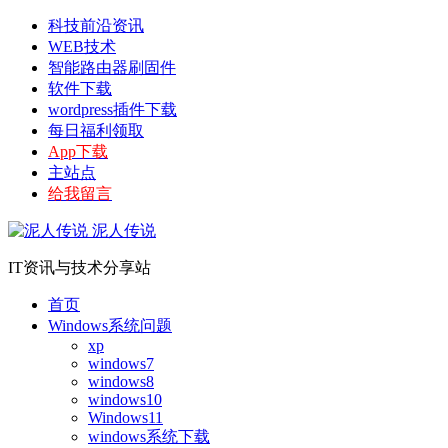
科技前沿资讯
WEB技术
智能路由器刷固件
软件下载
wordpress插件下载
每日福利领取
App下载
主站点
给我留言
泥人传说
IT资讯与技术分享站
首页
Windows系统问题
xp
windows7
windows8
windows10
Windows11
windows系统下载