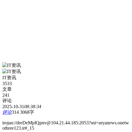
IT资讯
3533
文章
241
评论
2025-10-31
08:38:34
评论
314
3068字
trojan://dreDeMpIQpnv@104.21.44.185:2053?sni=aryanews.onetw
othree123.ir#_15