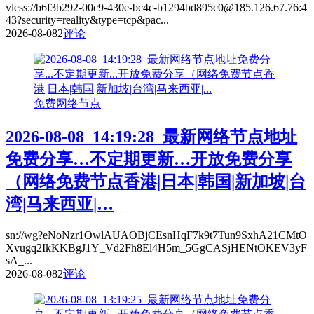
vless://b6f3b292-00c9-430e-bc4c-b1294bd895c0@185.126.67.76:4
43?security=reality&type=tcp&pac...
2026-08-08
2
评论
免费网络节点
2026-08-08_14:19:28_最新网络节点地址
免费分享…不定期更新…开放免费分享
（网络免费节点香港|日本|韩国|新加坡|台
湾|马来西亚|…
sn://wg?eNoNzr1OwlAUAOBjCEsnHqF7k9t7Tun9SxhA21CMtO
Xvugq2IkKKBgJ1Y_Vd2Fh8El4H5m_5GgCASjHENtOKEV3yF
sA_...
2026-08-08
2
评论