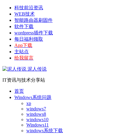
科技前沿资讯
WEB技术
智能路由器刷固件
软件下载
wordpress插件下载
每日福利领取
App下载
主站点
给我留言
泥人传说
IT资讯与技术分享站
首页
Windows系统问题
xp
windows7
windows8
windows10
Windows11
windows系统下载