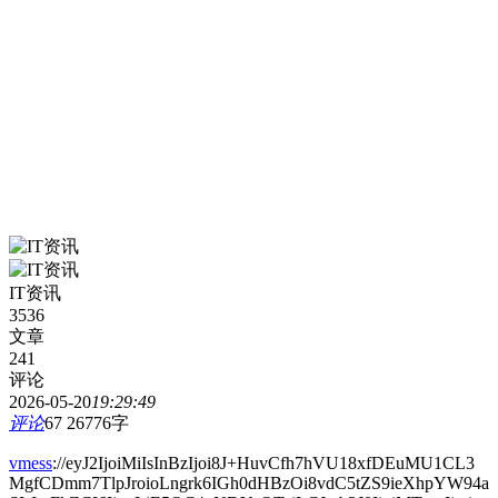
IT资讯
3536
文章
241
评论
2026-05-20
19:29:49
评论
67
26776字
vmess
://eyJ2IjoiMiIsInBzIjoi8J+HuvCfh7hVU18xfDEuMU1CL3
MgfCDmm7TlpJroioLngrk6IGh0dHBzOi8vdC5tZS9ieXhpYW94a