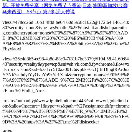
vless://478cc26d-16b3-4fdd-be64-60d5a58c1622@172.64.146.143:
80?security=none&type=ws&path=%2F&host=tt.andishehparentin
g.com&encryption=none#%F0%9F%87%A9%F0%9F%87%AAD
E_8%7C1.9MB%2Fs%20%7C%20%E6%9B%B4%E5%A4%9
A%E8%8A%82%E7%82%B9%3A%20https%3A%2F%2Ft.me%2
Fbyxiaoxi
vless://26e4d8b5-ee98-4a8d-88c9-7f81b7be3379@194.58.41.60:84
43?security=reality&type=tcp&sni=eh.vk.com&fp=chrome&flow=x
tls-rprx-vision&sid=b3a1cc510a2001c6&pbk=GzQr6fDhigtRAr0n2
Y7Nk3snhdytYyOvaYo9zYe1Xn4&encryption=none#%F0%9F%8
7%A9%F0%9F%87%AADE_9%7C2.2MB%2Fs%20%7C%20%E
7%A6%8F%E5%88%A9%E5%A7%AC%3A%20https%3A%2F%
2Ft.me%2Ffuliji_Arrest
trojan://humanity@www.ignitelimit.com:443?sni=www.ignitelimit.c
om&allowInsecure=1&type=ws&path=%2Fassignment&fp=chrome
#%F0%9F%87%AB%F0%9F%87%B7FR_9%7C4.0MB%2Fs%2
0%7C%20%E7%BD%91%E7%9B%98%E6%90%9C%E5%AE%
9D%3A%20https%3A%2F%2Ft.me%2Fdiskseeker