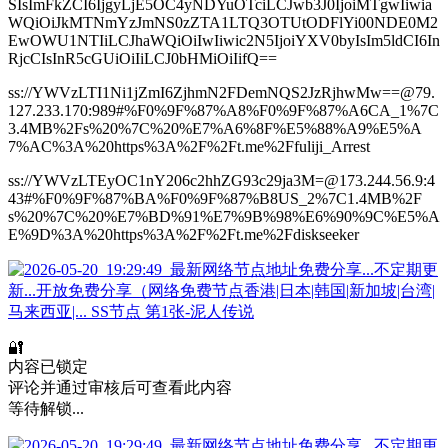
SIsImFkZCI6IjgyLjE5OC4yNDYuOTciLCJwb3J0IjoiMTgwIiwia
WQiOiJkMTNmYzJmNS0zZTA1LTQ3OTUtODFlYi00NDE0M2
EwOWU1NTIiLCJhaWQiOiIwIiwic2N5IjoiYXV0byIsIm5ldCI6In
RjcCIsInR5cGUiOiIiLCJ0bHMiOiIifQ==
ss://YWVzLTI1Ni1jZmI6ZjhmN2FDemNQS2JzRjhwMw==@79.
127.233.170:989#%F0%9F%87%A8%F0%9F%87%A6CA_1%7C
3.4MB%2Fs%20%7C%20%E7%A6%8F%E5%88%A9%E5%A
7%AC%3A%20https%3A%2F%2Ft.me%2Ffuliji_Arrest
ss://YWVzLTEyOC1nY206c2hhZG93c29ja3M=@173.244.56.9:4
43#%F0%9F%87%BA%F0%9F%87%B8US_2%7C1.4MB%2F
s%20%7C%20%E7%BD%91%E7%9B%98%E6%90%9C%E5%A
E%9D%3A%20https%3A%2F%2Ft.me%2Fdiskseeker
🔐
内容已锁定
评论并通过审核后可查看此内容
等待解锁...