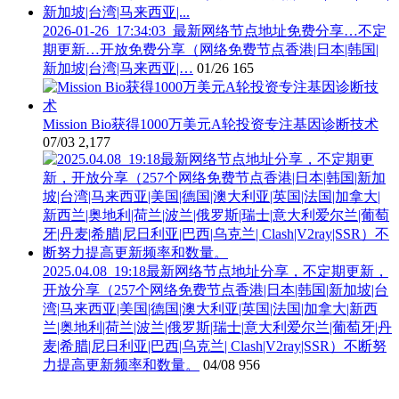
2026-01-26_17:34:03_最新网络节点地址免费分享…不定
期更新…开放免费分享（网络免费节点香港|日本|韩国|
新加坡|台湾|马来西亚|…
01/26
165
Mission Bio获得1000万美元A轮投资专注基因诊断技术
07/03
2,177
2025.04.08_19:18最新网络节点地址分享，不定期更新，
开放分享（257个网络免费节点香港|日本|韩国|新加坡|台
湾|马来西亚|美国|德国|澳大利亚|英国|法国|加拿大|新西
兰|奥地利|荷兰|波兰|俄罗斯|瑞士|意大利爱尔兰|葡萄牙|丹
麦|希腊|尼日利亚|巴西|乌克兰| Clash|V2ray|SSR）不断努
力提高更新频率和数量。
04/08
956