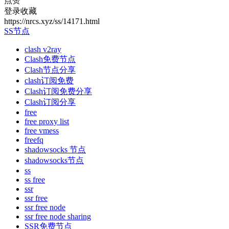
点赞
登录收藏
https://nrcs.xyz/ss/14171.html
SS节点
clash v2ray
Clash免费节点
Clash节点分享
clash订阅免费
Clash订阅免费分享
Clash订阅分享
free
free proxy list
free vmess
freefq
shadowsocks 节点
shadowsocks节点
ss
ss free
ssr
ssr free
ssr free node
ssr free node sharing
SSR免费节点