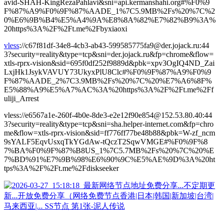
avid-SHAH-KingRezaPahlavi&sni=api.kermanshahi.org#%F0%9
F%87%A9%F0%9F%87%AADE_1%7C5.9MB%2Fs%20%7C%2
0%E6%9B%B4%E5%A4%9A%E8%8A%82%E7%82%B9%3A%
20https%3A%2F%2Ft.me%2Fbyxiaoxi
vless
://c67f81df-34e8-4cb3-ab43-599585775fa9@der.jojack.ru:44
3?security=reality&type=tcp&sni=der.jojack.ru&fp=chrome&flow=
xtls-rprx-vision&sid=695f0df252f9889d&pbk=xpv3OgIQ4ND_Zai
LxjHk1JsykVAVUY73UkyxPlU8Clc#%F0%9F%87%A9%F0%9
F%87%AADE_2%7C3.9MB%2Fs%20%7C%20%E7%A6%8F%
E5%88%A9%E5%A7%AC%3A%20https%3A%2F%2Ft.me%2Ff
uliji_Arrest
vless://e6567a1e-260f-4b0e-8de3-e2e12f90e854@152.53.80.40:44
3?security=reality&type=tcp&sni=sha.helper-internet.com&fp=chro
me&flow=xtls-rprx-vision&sid=ff776ff77be48b88&pbk=W-zf_ncm
9sYALF5EqvUsxqTkYGdAw-tQczT2SqwVMGE#%F0%9F%8
7%BA%F0%9F%87%B8US_1%7C5.7MB%2Fs%20%7C%20%E
7%BD%91%E7%9B%98%E6%90%9C%E5%AE%9D%3A%20ht
tps%3A%2F%2Ft.me%2Fdiskseeker