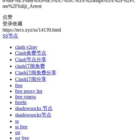
6%8F%E5%88%A9%E5%A7%AC%3A%20https%3A%2F%2Ft.
me%2Ffuliji_Arrest
点赞
登录收藏
https://nrcs.xyz/ss/14139.html
SS节点
clash v2ray
Clash免费节点
Clash节点分享
clash订阅免费
Clash订阅免费分享
Clash订阅分享
free
free proxy list
free vmess
freefq
shadowsocks 节点
shadowsocks节点
ss
ss free
ssr
ssr free