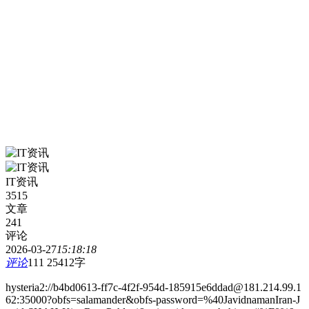
IT资讯
3515
文章
241
评论
2026-03-27
15:18:18
评论
111
25412字
hysteria2://b4bd0613-ff7c-4f2f-954d-185915e6ddad@181.214.99.1
62:35000?obfs=salamander&obfs-password=%40JavidnamanIran-J