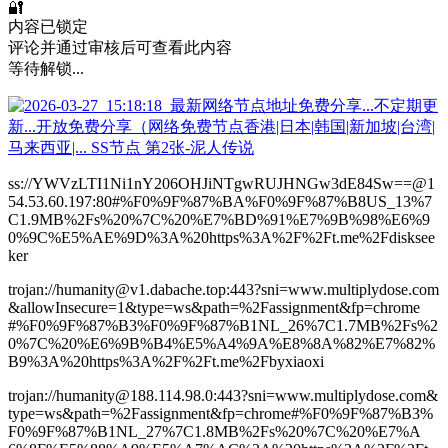
🔐
内容已锁定
评论并通过审核后可查看此内容
等待解锁...
ss://YWVzLTI1Ni1nY206OHJiNTgwRUJHNGw3dE84Sw==@1
54.53.60.197:80#%F0%9F%87%BA%F0%9F%87%B8US_13%7
C1.9MB%2Fs%20%7C%20%E7%BD%91%E7%9B%98%E6%9
0%9C%E5%AE%9D%3A%20https%3A%2F%2Ft.me%2Fdisksee
ker
trojan://humanity@v1.dabache.top:443?sni=www.multiplydose.com
&allowInsecure=1&type=ws&path=%2Fassignment&fp=chrome
#%F0%9F%87%B3%F0%9F%87%B1NL_26%7C1.7MB%2Fs%2
0%7C%20%E6%9B%B4%E5%A4%9A%E8%8A%82%E7%82%
B9%3A%20https%3A%2F%2Ft.me%2Fbyxiaoxi
trojan://humanity@188.114.98.0:443?sni=www.multiplydose.com&
type=ws&path=%2Fassignment&fp=chrome#%F0%9F%87%B3%
F0%9F%87%B1NL_27%7C1.8MB%2Fs%20%7C%20%E7%A