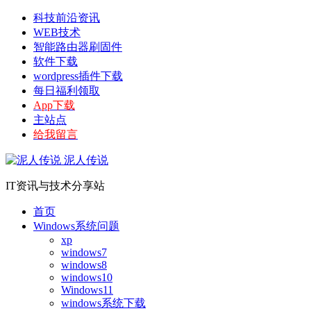
科技前沿资讯
WEB技术
智能路由器刷固件
软件下载
wordpress插件下载
每日福利领取
App下载
主站点
给我留言
泥人传说
IT资讯与技术分享站
首页
Windows系统问题
xp
windows7
windows8
windows10
Windows11
windows系统下载