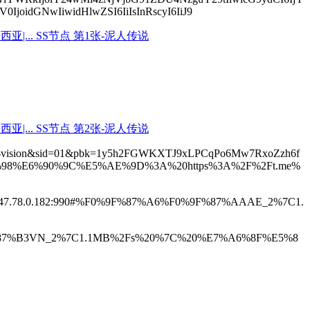
idGNwIiwidHlwZSI6IiIsInRscyI6IiJ9
tls-rprx-vision&sid=01&pbk=1y5h2FGWKXTJ9xLPCqPo6Mw7RxoZzh6f
%98%E6%90%9C%E5%AE%9D%3A%20https%3A%2F%2Ft.me%
47.78.0.182:990#%F0%9F%87%A6%F0%9F%87%AAAE_2%7C1.
9F%87%B3VN_2%7C1.1MB%2Fs%20%7C%20%E7%A6%8F%E5%8