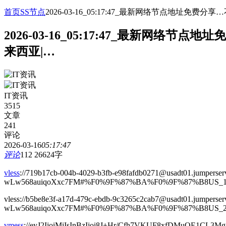
首页
SS节点
2026-03-16_05:17:47_最新网络节点地址
2026-03-16_05:17:47_最新网
来西亚|…
IT资讯
3515
文章
241
评论
2026-03-16
05:17:47
评论
112
26624字
vless
://719b17cb-004b-4029-b3fb-e98fafdb0271@usadt01.jumperserv
wLw568auiqoXxc7FM#%F0%9F%87%BA%F0%9F%87%B8US_1
vless://b5be8e3f-a17d-479c-ebdb-9c3265c2cab7@usadt01.jumperser
wLw568auiqoXxc7FM#%F0%9F%87%BA%F0%9F%87%B8US_2%
vmess
://eyJ2IjoiMiIsInBzIjoi8J+Hr/Cfh7VKUF8xfDMuOE1CL3