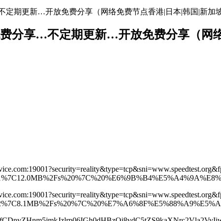
免费分享…不定期更新…开放免费分享（网络免费节点香港|日本|韩国|新加
络节点地址免费分享…不定期更新…开放免费分享（
ice.com:19001?security=reality&type=tcp&sni=www.speedtest.org&f
%7C12.0MB%2Fs%20%7C%20%E6%9B%B4%E5%A4%9A%E8%8A%
vice.com:19001?security=reality&type=tcp&sni=www.speedtest.org&
7C8.1MB%2Fs%20%7C%20%E7%A6%8F%E5%88%A9%E5%A7%AC%
MgfCDnvZHnm5jmkJzlrp06IGh0dHBzOi8vdC5tZS9kaXNrc2Vla2VyI