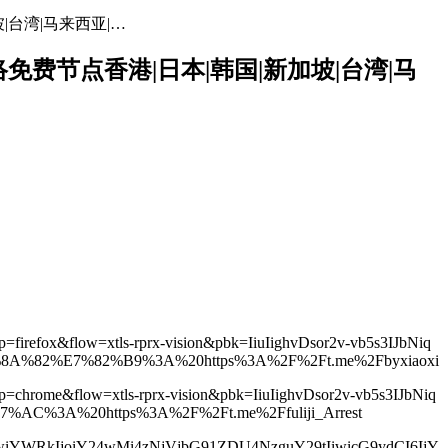
坡|台湾|马来西亚|…
网络免费节点香港|日本|韩国|新加坡|台湾|马
p=firefox&flow=xtls-rprx-vision&pbk=IiuIighvDsor2v-vb5s3IJbNiq
82%E7%82%B9%3A%20https%3A%2F%2Ft.me%2Fbyxiaoxi
fp=chrome&flow=xtls-rprx-vision&pbk=IiuIighvDsor2v-vb5s3IJbNiq
3A%20https%3A%2F%2Ft.me%2Ffuliji_Arrest
iwiYWRkIjoiY24wMi4zNjVjbG91ZDU4NzguY29tIiwicG9ydCI6IjY