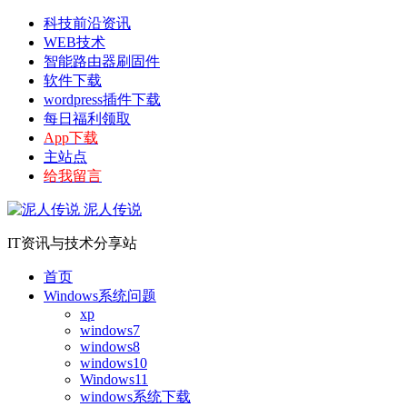
科技前沿资讯
WEB技术
智能路由器刷固件
软件下载
wordpress插件下载
每日福利领取
App下载
主站点
给我留言
泥人传说
IT资讯与技术分享站
首页
Windows系统问题
xp
windows7
windows8
windows10
Windows11
windows系统下载