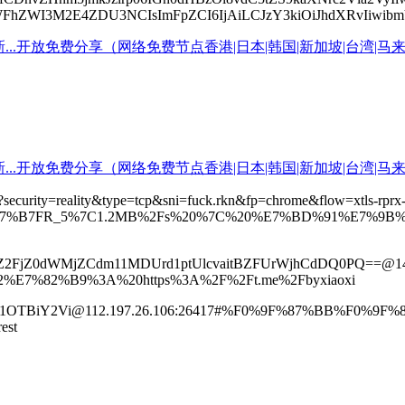
I3M2E4ZDU3NCIsImFpZCI6IjAiLCJzY3kiOiJhdXRvIiwibmV0Ijo
3576?security=reality&type=tcp&sni=fuck.rkn&fp=chrome&flow=x
F%87%B7FR_5%7C1.2MB%2Fs%20%7C%20%E7%BD%91%E7%9B
Z2FjZ0dWMjZCdm11MDUrd1ptUlcvaitBZFUrWjhCdDQ0PQ==@1
7%82%B9%3A%20https%3A%2F%2Ft.me%2Fbyxiaoxi
I1OTBiY2Vi@112.197.26.106:26417#%F0%9F%87%BB%F0%
est