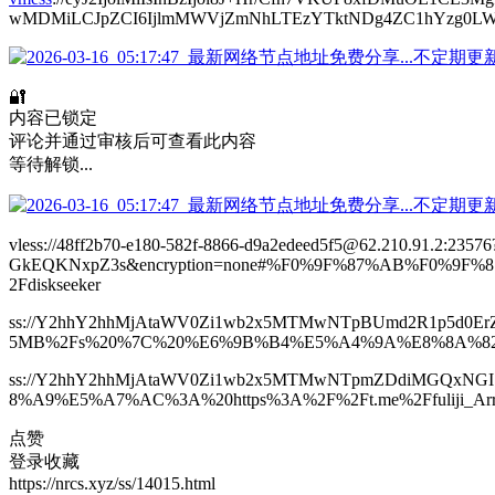
wMDMiLCJpZCI6IjlmMWVjZmNhLTEzYTktNDg4ZC1hYzg0LWFhZW
🔐
内容已锁定
评论并通过审核后可查看此内容
等待解锁...
vless://48ff2b70-e180-582f-8866-d9a2edeed5f5@62.210.91.2:2
GkEQKNxpZ3s&encryption=none#%F0%9F%87%AB%F0%9
2Fdiskseeker
ss://Y2hhY2hhMjAtaWV0Zi1wb2x5MTMwNTpBUmd2R1p5d0Er
5MB%2Fs%20%7C%20%E6%9B%B4%E5%A4%9A%E8%8A%82%E
ss://Y2hhY2hhMjAtaWV0Zi1wb2x5MTMwNTpmZDdiMGQxNG
8%A9%E5%A7%AC%3A%20https%3A%2F%2Ft.me%2Ffuliji_Arr
点赞
登录收藏
https://nrcs.xyz/ss/14015.html