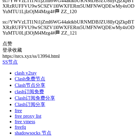
ss://YWVzLTI1Ni1jZmI6WG44aktkbURNMDBJZU8lIyQjZkpBT
XRzRUFFVU9wSC9ZV1l0WXFERm5UMFNWQDEwMy4xOD
YuMTU1LjIzOjM4Mzg4#🏁 ZZ_120
ss://YWVzLTI1Ni1jZmI6WG44aktkbURNMDBJZU8lIyQjZkpBT
XRzRUFFVU9wSC9ZV1l0WXFERm5UMFNWQDEwMy4xOD
YuMTU0LjI3OjM4Mzg4#🏁 ZZ_121
点赞
登录收藏
https://nrcs.xyz/ss/13994.html
SS节点
clash v2ray
Clash免费节点
Clash节点分享
clash订阅免费
Clash订阅免费分享
Clash订阅分享
free
free proxy list
free vmess
freefq
shadowsocks 节点