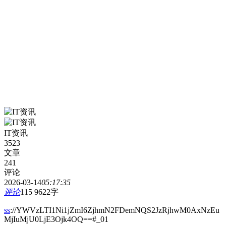
IT资讯
3523
文章
241
评论
2026-03-14
05:17:35
评论
115
9622字
ss
://YWVzLTI1Ni1jZmI6ZjhmN2FDemNQS2JzRjhwM0AxNzEu
MjIuMjU0LjE3Ojk4OQ==#_01