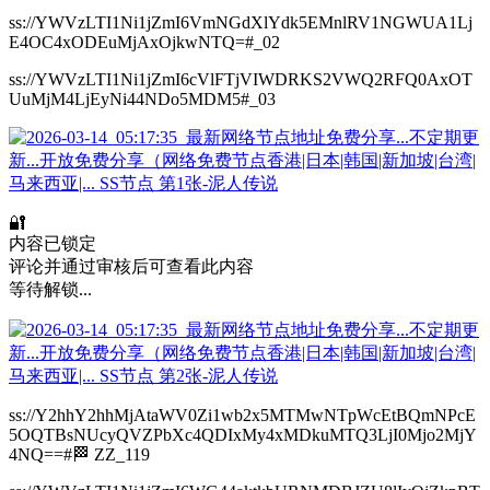
ss://YWVzLTI1Ni1jZmI6VmNGdXlYdk5EMnlRV1NGWUA1Lj
E4OC4xODEuMjAxOjkwNTQ=#_02
ss://YWVzLTI1Ni1jZmI6cVlFTjVIWDRKS2VWQ2RFQ0AxOT
UuMjM4LjEyNi44NDo5MDM5#_03
🔐
内容已锁定
评论并通过审核后可查看此内容
等待解锁...
ss://Y2hhY2hhMjAtaWV0Zi1wb2x5MTMwNTpWcEtBQmNPcE
5OQTBsNUcyQVZPbXc4QDIxMy4xMDkuMTQ3LjI0Mjo2MjY
4NQ==#🏁 ZZ_119