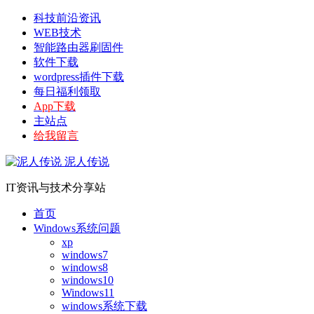
科技前沿资讯
WEB技术
智能路由器刷固件
软件下载
wordpress插件下载
每日福利领取
App下载
主站点
给我留言
泥人传说
IT资讯与技术分享站
首页
Windows系统问题
xp
windows7
windows8
windows10
Windows11
windows系统下载