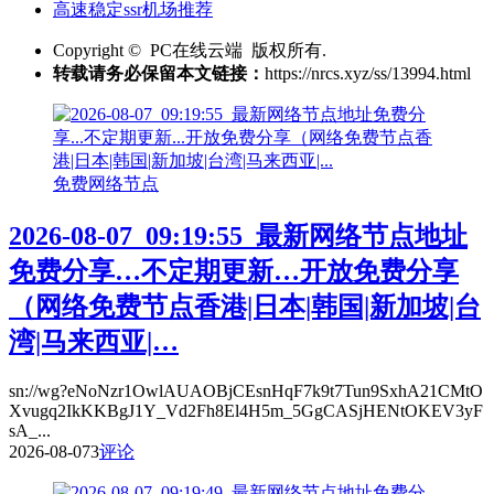
高速稳定ssr机场推荐
Copyright © PC在线云端 版权所有.
转载请务必保留本文链接：
https://nrcs.xyz/ss/13994.html
免费网络节点
2026-08-07_09:19:55_最新网络节点地址
免费分享…不定期更新…开放免费分享
（网络免费节点香港|日本|韩国|新加坡|台
湾|马来西亚|…
sn://wg?eNoNzr1OwlAUAOBjCEsnHqF7k9t7Tun9SxhA21CMtO
Xvugq2IkKKBgJ1Y_Vd2Fh8El4H5m_5GgCASjHENtOKEV3yF
sA_...
2026-08-07
3
评论