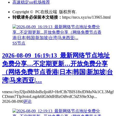
高速稳定ssr机场推荐
Copyright © PC在线云端 版权所有.
转载请务必保留本文链接：
https://nrcs.xyz/ss/13965.html
SS节点
2026-08-09_16:19:13_最新网络节点地址
免费分享…不定期更新…开放免费分享
（网络免费节点香港|日本|韩国|新加坡|台
湾|马来西亚|…
vmess://eyJ2IjoiMiIsInBzIjoi8J+HrfCfh7BIS18xfDMuNk1CL3Mgf
CDmm7TlpJroioLngrk6IGh0dHBzOi8vdC5tZS9ieXhp...
2026-08-09
0
评论