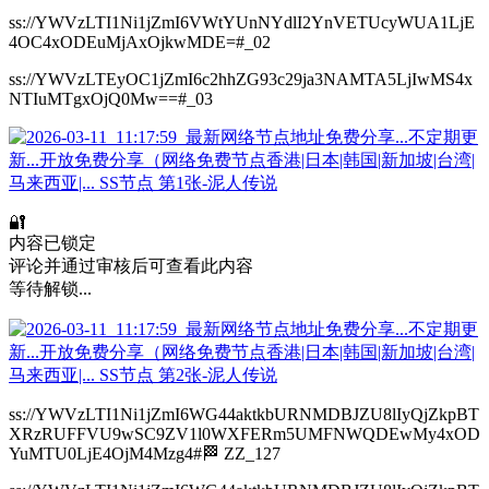
ss://YWVzLTI1Ni1jZmI6VWtYUnNYdlI2YnVETUcyWUA1LjE
4OC4xODEuMjAxOjkwMDE=#_02
ss://YWVzLTEyOC1jZmI6c2hhZG93c29ja3NAMTA5LjIwMS4x
NTIuMTgxOjQ0Mw==#_03
🔐
内容已锁定
评论并通过审核后可查看此内容
等待解锁...
ss://YWVzLTI1Ni1jZmI6WG44aktkbURNMDBJZU8lIyQjZkpBT
XRzRUFFVU9wSC9ZV1l0WXFERm5UMFNWQDEwMy4xOD
YuMTU0LjE4OjM4Mzg4#🏁 ZZ_127