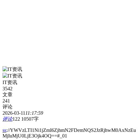
IT资讯
3542
文章
241
评论
2026-03-11
11:17:59
评论
122
10507字
ss
://YWVzLTI1Ni1jZmI6ZjhmN2FDemNQS2JzRjhwM0AxNzEu
MjIuMjU0LjE3Ojk4OQ==#_01