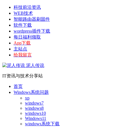
科技前沿资讯
WEB技术
智能路由器刷固件
软件下载
wordpress插件下载
每日福利领取
App下载
主站点
给我留言
泥人传说
IT资讯与技术分享站
首页
Windows系统问题
xp
windows7
windows8
windows10
Windows11
windows系统下载