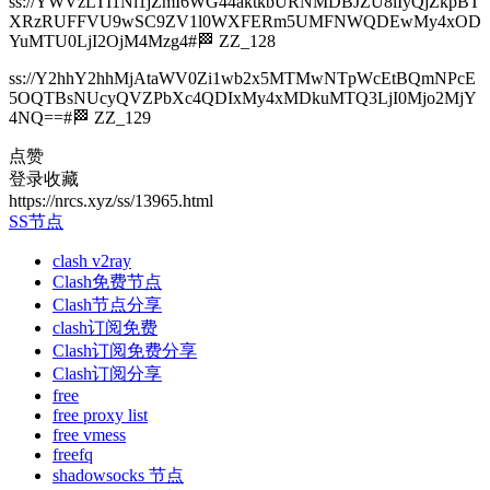
ss://YWVzLTI1Ni1jZmI6WG44aktkbURNMDBJZU8lIyQjZkpBT
XRzRUFFVU9wSC9ZV1l0WXFERm5UMFNWQDEwMy4xOD
YuMTU0LjI2OjM4Mzg4#🏁 ZZ_128
ss://Y2hhY2hhMjAtaWV0Zi1wb2x5MTMwNTpWcEtBQmNPcE
5OQTBsNUcyQVZPbXc4QDIxMy4xMDkuMTQ3LjI0Mjo2MjY
4NQ==#🏁 ZZ_129
点赞
登录收藏
https://nrcs.xyz/ss/13965.html
SS节点
clash v2ray
Clash免费节点
Clash节点分享
clash订阅免费
Clash订阅免费分享
Clash订阅分享
free
free proxy list
free vmess
freefq
shadowsocks 节点