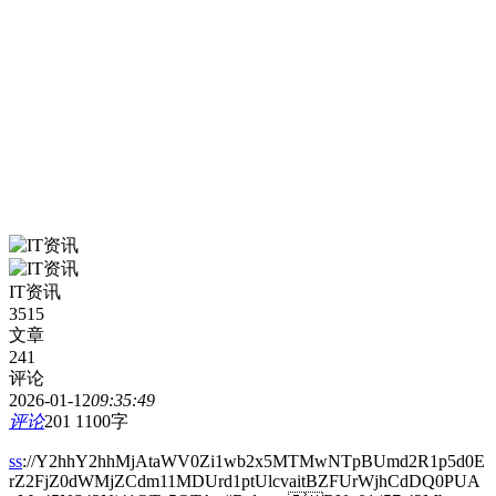
IT资讯
3515
文章
241
评论
2026-01-12
09:35:49
评论
201
1100字
ss
://Y2hhY2hhMjAtaWV0Zi1wb2x5MTMwNTpBUmd2R1p5d0E
rZ2FjZ0dWMjZCdm11MDUrd1ptUlcvaitBZFUrWjhCdDQ0PUA