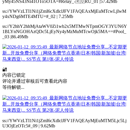
yMy45NS43Ni41OTo5OTA=#Relay_-🇷🇺RU_01 |57.42Mb
ss://YWVzLTI1Ni1jZmI6cXdlclJFV1FAQEAxMjEuMTcwLjIwM
y4xNDg6MTE4MTU=#_02 | 7.25Mb
ss://Y2hhY2hhMjAtaWV0Zi1wb2x5MTMwNTpmOGY3YUN6Y
1BLYnNGOHAzQDc5LjEyNy4yMzMuMTcwOjk5MA==#Pool_
_03 |86.49Mb
🔐
内容已锁定
评论并通过审核后可查看此内容
等待解锁...
ss://YWVzLTI1Ni1jZmI6cXdlclJFV1FAQEAyMjEuMTM5Ljc5Lj
U3OjEzOTc5#_09 | 9.62Mb