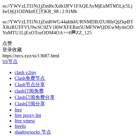
ss://YWVzLTI1Ni1jZmI6cXdlclJFV1FAQEAyMjEuMTM5Ljc5Lj
IwOjQ1ODMz#🇰🇷KR_98 | 2.91Mb
ss://YWVzLTI1Ni1jZmI6WG44aktkbURNMDBJZU8lIyQjZkpBT
XRzRUFFVU9wSC9ZV1l0WXFERm5UMFNWQDEwMy4xOD
YuMTU1LjExOTozODM4OA==#🏁ZZ_125
点赞
登录收藏
https://nrcs.xyz/ss/13687.html
SS节点
clash v2ray
Clash免费节点
Clash节点分享
clash订阅免费
Clash订阅免费分享
Clash订阅分享
free
free proxy list
free vmess
freefq
shadowsocks 节点