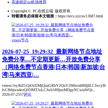
高速稳定ssr机场推荐
Copyright © PC在线云端 版权所有.
转载请务必保留本文链接：
https://nrcs.xyz/ss/13687.html
vmess节点
2026-07-25_19:29:32_最新网络节点地址
免费分享…不定期更新…开放免费分享
（网络免费节点香港|日本|韩国|新加坡|台
湾|马来西亚|…
vmess://eyJhZGQiOiJ2MjQuaGRhY2QuY29tIiwidiI6IjIiLCJwcyI6
IvCfh6jwn4ezQ05fMTAiLCJwb3J0IjozMDgyNCwiaWQi...
2026-07-25
57
评论