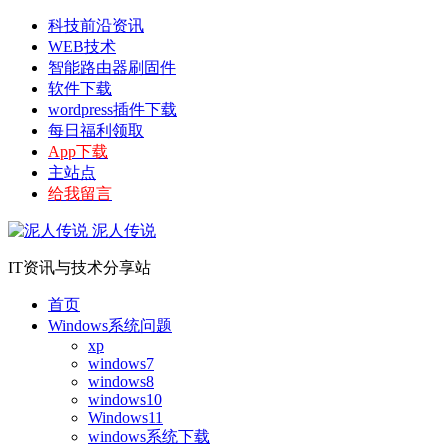
科技前沿资讯
WEB技术
智能路由器刷固件
软件下载
wordpress插件下载
每日福利领取
App下载
主站点
给我留言
泥人传说
IT资讯与技术分享站
首页
Windows系统问题
xp
windows7
windows8
windows10
Windows11
windows系统下载