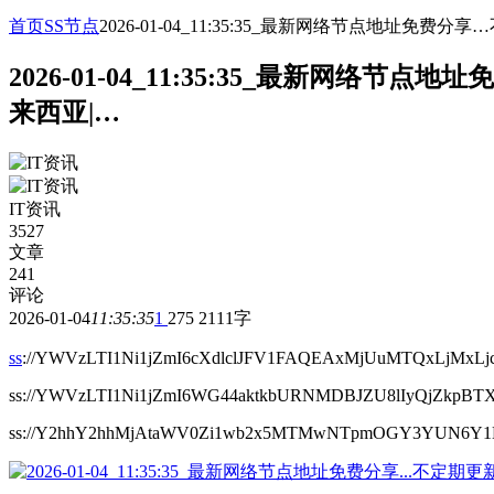
首页
SS节点
2026-01-04_11:35:35_最新网络节点地址
2026-01-04_11:35:35_最新网
来西亚|…
IT资讯
3527
文章
241
评论
2026-01-04
11:35:35
1
275
2111字
ss
://YWVzLTI1Ni1jZmI6cXdlclJFV1FAQEAxMjUuMTQxLjMxLjc1
ss://YWVzLTI1Ni1jZmI6WG44aktkbURNMDBJZU8lIyQjZ
ss://Y2hhY2hhMjAtaWV0Zi1wb2x5MTMwNTpmOGY3YUN6Y1