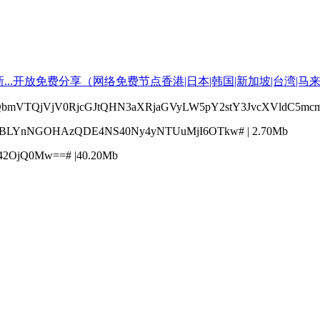
bmVTQjVjV0RjcGJtQHN3aXRjaGVyLW5pY2stY3JvcXVldC5mcm
BLYnNGOHAzQDE4NS40Ny4yNTUuMjI6OTkw# | 2.70Mb
42OjQ0Mw==# |40.20Mb