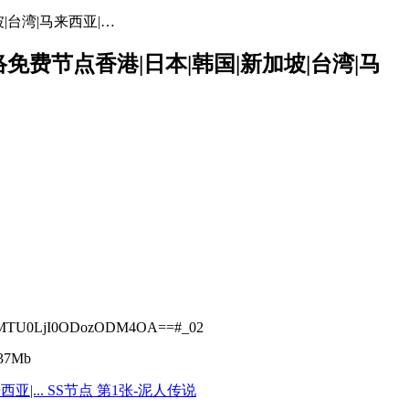
坡|台湾|马来西亚|…
网络免费节点香港|日本|韩国|新加坡|台湾|马
MTU0LjI0ODozODM4OA==#_02
37Mb