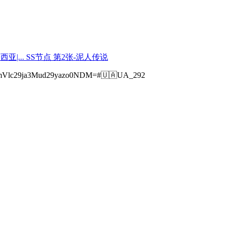
Vlc29ja3Mud29yazo0NDM=#🇺🇦UA_292