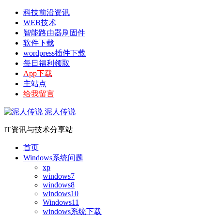
科技前沿资讯
WEB技术
智能路由器刷固件
软件下载
wordpress插件下载
每日福利领取
App下载
主站点
给我留言
泥人传说
IT资讯与技术分享站
首页
Windows系统问题
xp
windows7
windows8
windows10
Windows11
windows系统下载