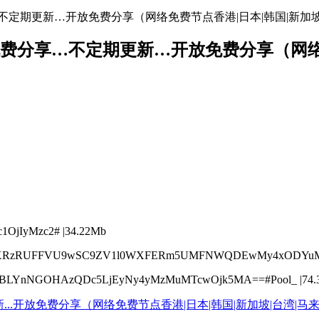
免费分享…不定期更新…开放免费分享（网络免费节点香港|日本|韩国|新加
络节点地址免费分享…不定期更新…开放免费分享（
OjIyMzc2# |34.22Mb
kpBTXRzRUFFVU9wSC9ZV1l0WXFERm5UMFNWQDEwMy4xODYu
BLYnNGOHAzQDc5LjEyNy4yMzMuMTcwOjk5MA==#Pool_ |74.