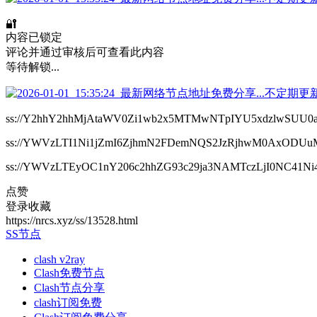
🔐
内容已锁定
评论并通过审核后可查看此内容
等待解锁...
ss://Y2hhY2hhMjAtaWV0Zi1wb2x5MTMwNTpIYU5xdzlwSUU
ss://YWVzLTI1Ni1jZmI6ZjhmN2FDemNQS2JzRjhwM0AxODUuM
ss://YWVzLTEyOC1nY206c2hhZG93c29ja3NAMTczLjI0NC41Ni
点赞
登录收藏
https://nrcs.xyz/ss/13528.html
SS节点
clash v2ray
Clash免费节点
Clash节点分享
clash订阅免费