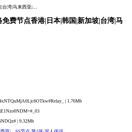
坡|台湾|马来西亚|…
网络免费节点香港|日本|韩国|新加坡|台湾|马
NTQuMjA0Ljc6OTkw#Relay_ | 1.76Mb
jE1Nzo0NDM=#_03
DQz# | 9.32Mb