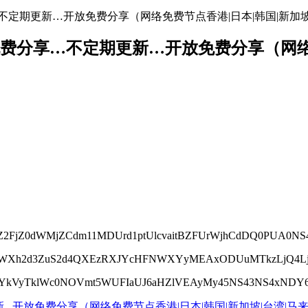
免费分享…不定期更新…开放免费分享（网络免费节点香港|日本|韩国|新加
络节点地址免费分享…不定期更新…开放免费分享（
2FjZ0dWMjZCdm11MDUrd1ptUlcvaitBZFUrWjhCdDQ0PUA0NS4x
kU1WXh2d3ZuS2d4QXEzRXJYcHFNWXYyMEAxODUuMTkzLjQ4L
SYkVyTklWc0NOVmt5WUFIaUJ6aHZlVEAyMy45NS43NS4xNDY6N