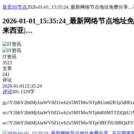
首页
SS节点
2026-01-01_15:35:24_最新网络节点地址
2026-01-01_15:35:24_最新网
来西亚|…
IT资讯
3523
文章
241
评论
2026-01-01
15:35:24
评论
201
1329字
ss
://Y2hhY2hhMjAtaWV0Zi1wb2x5MTMwNTpBUmd2R1p5d0ErZ
ss://Y2hhY2hhMjAtaWV0Zi1wb2x5MTMwNTp6d0JMTTZiQ
ss://Y2hhY2hhMjAtaWV0Zi1wb2x5MTMwNTpORFJ5U0lBQkF