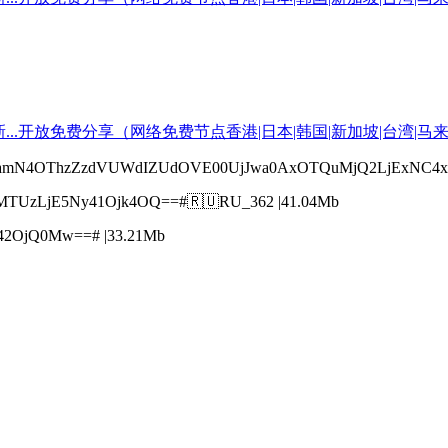
0amN4OThzZzdVUWdIZUdOVE00UjJwa0AxOTQuMjQ2LjExNC4x
TUzLjE5Ny41Ojk4OQ==#🇷🇺RU_362 |41.04Mb
42OjQ0Mw==# |33.21Mb