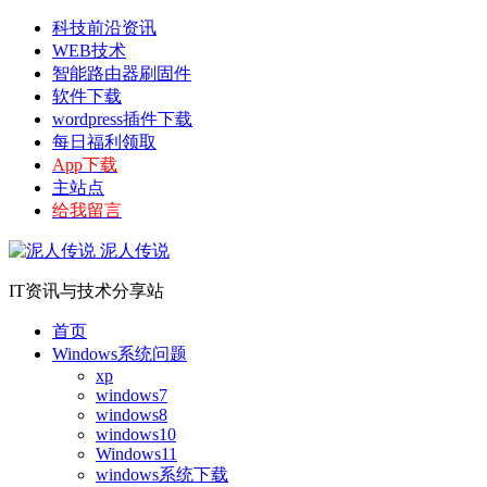
科技前沿资讯
WEB技术
智能路由器刷固件
软件下载
wordpress插件下载
每日福利领取
App下载
主站点
给我留言
泥人传说
IT资讯与技术分享站
首页
Windows系统问题
xp
windows7
windows8
windows10
Windows11
windows系统下载