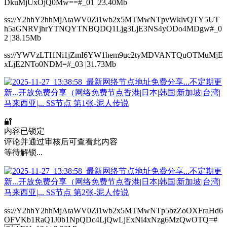
DkuMjUxOjQ0Mw==#_01 |23.40Mb
ss://Y2hhY2hhMjAtaWV0Zi1wb2x5MTMwNTpvWklvQTY5UT
h5aGNRVjhrYTNQYTNBQDQ1Ljg3LjE3NS4yODo4MDgw#_0
2 |38.15Mb
ss://YWVzLTI1Ni1jZmI6YW1hem9uc2tyMDVANTQuOTMuMjE
xLjE2NTo0NDM=#_03 |31.73Mb
🔐
内容已锁定
评论并通过审核后可查看此内容
等待解锁...
ss://Y2hhY2hhMjAtaWV0Zi1wb2x5MTMwNTp5bzZoOXFraHd6
OFVKb1RaQ1J0b1NpQDc4LjQwLjExNi4xNzg6MzQwOTQ=#