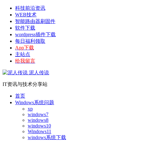
科技前沿资讯
WEB技术
智能路由器刷固件
软件下载
wordpress插件下载
每日福利领取
App下载
主站点
给我留言
泥人传说
IT资讯与技术分享站
首页
Windows系统问题
xp
windows7
windows8
windows10
Windows11
windows系统下载