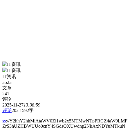
IT资讯
3523
文章
241
评论
2025-11-27
13:38:59
评论
202
1592字
ss
://Y2hhY2hhMjAtaWV0Zi1wb2x5MTMwNTpPRGZ4aW9LMF
ZrS3hUZHBWUUo0cnY4SGdsQXUwdnp2NkAxNDYuMTkuN