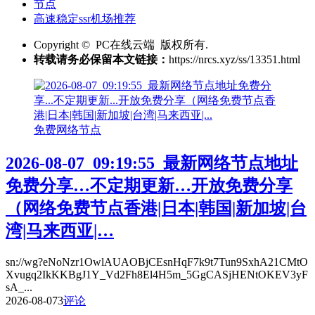
节点
高速稳定ssr机场推荐
Copyright © PC在线云端 版权所有.
转载请务必保留本文链接：
https://nrcs.xyz/ss/13351.html
免费网络节点
2026-08-07_09:19:55_最新网络节点地址
免费分享…不定期更新…开放免费分享
（网络免费节点香港|日本|韩国|新加坡|台
湾|马来西亚|…
sn://wg?eNoNzr1OwlAUAOBjCEsnHqF7k9t7Tun9SxhA21CMtO
Xvugq2IkKKBgJ1Y_Vd2Fh8El4H5m_5GgCASjHENtOKEV3yF
sA_...
2026-08-07
3
评论