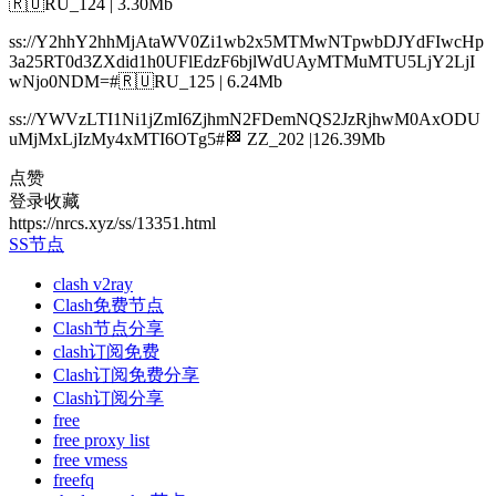
🇷🇺RU_124 | 3.30Mb
ss://Y2hhY2hhMjAtaWV0Zi1wb2x5MTMwNTpwbDJYdFIwcHp
3a25RT0d3ZXdid1h0UFlEdzF6bjlWdUAyMTMuMTU5LjY2LjI
wNjo0NDM=#🇷🇺RU_125 | 6.24Mb
ss://YWVzLTI1Ni1jZmI6ZjhmN2FDemNQS2JzRjhwM0AxODU
uMjMxLjIzMy4xMTI6OTg5#🏁 ZZ_202 |126.39Mb
点赞
登录收藏
https://nrcs.xyz/ss/13351.html
SS节点
clash v2ray
Clash免费节点
Clash节点分享
clash订阅免费
Clash订阅免费分享
Clash订阅分享
free
free proxy list
free vmess
freefq