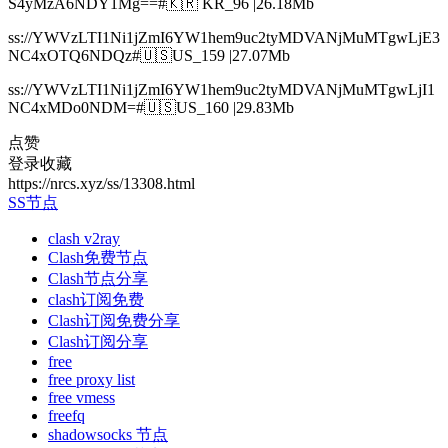
S4yMzA6NDY1Mg==#🇰🇷 KR_96 |26.18Mb
ss://YWVzLTI1Ni1jZmI6YW1hem9uc2tyMDVANjMuMTgwLjE3
NC4xOTQ6NDQz#🇺🇸US_159 |27.07Mb
ss://YWVzLTI1Ni1jZmI6YW1hem9uc2tyMDVANjMuMTgwLjI1
NC4xMDo0NDM=#🇺🇸US_160 |29.83Mb
点赞
登录收藏
https://nrcs.xyz/ss/13308.html
SS节点
clash v2ray
Clash免费节点
Clash节点分享
clash订阅免费
Clash订阅免费分享
Clash订阅分享
free
free proxy list
free vmess
freefq
shadowsocks 节点