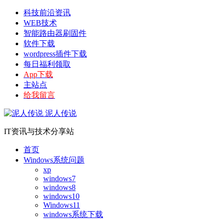
科技前沿资讯
WEB技术
智能路由器刷固件
软件下载
wordpress插件下载
每日福利领取
App下载
主站点
给我留言
泥人传说
IT资讯与技术分享站
首页
Windows系统问题
xp
windows7
windows8
windows10
Windows11
windows系统下载