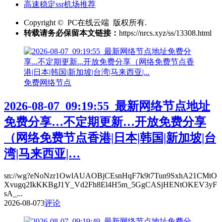
高速稳定ssr机场推荐
Copyright © PC在线云端 版权所有.
转载请务必保留本文链接：
https://nrcs.xyz/ss/13308.html
免费网络节点
2026-08-07_09:19:55_最新网络节点地址
免费分享…不定期更新…开放免费分享
（网络免费节点香港|日本|韩国|新加坡|台
湾|马来西亚|…
sn://wg?eNoNzr1OwlAUAOBjCEsnHqF7k9t7Tun9SxhA21CMtO
Xvugq2IkKKBgJ1Y_Vd2Fh8El4H5m_5GgCASjHENtOKEV3yF
sA_...
2026-08-07
3
评论