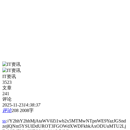
IT资讯
3523
文章
241
评论
2025-11-23
14:38:37
评论
208
2008字
ss
://Y2hhY2hhMjAtaWV0Zi1wb2x5MTMwNTpnWE9YazJGSnd
zejlQNm5YSUlDdUROT3FGOWdXWDFkbkAxODUuMTU2Lj