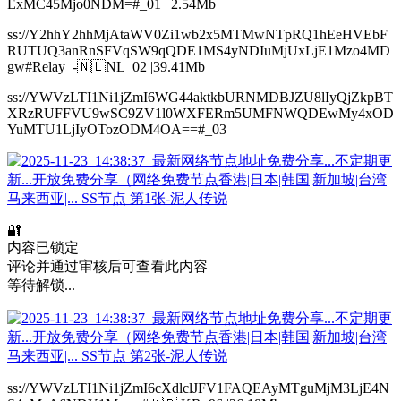
ExMC45Mjo0NDM=#_01 | 2.54Mb
ss://Y2hhY2hhMjAtaWV0Zi1wb2x5MTMwNTpRQ1hEeHVEbF
RUTUQ3anRnSFVqSW9qQDE1MS4yNDIuMjUxLjE1Mzo4MD
gw#Relay_-🇳🇱NL_02 |39.41Mb
ss://YWVzLTI1Ni1jZmI6WG44aktkbURNMDBJZU8lIyQjZkpBT
XRzRUFFVU9wSC9ZV1l0WXFERm5UMFNWQDEwMy4xOD
YuMTU1LjIyOTozODM4OA==#_03
🔐
内容已锁定
评论并通过审核后可查看此内容
等待解锁...
ss://YWVzLTI1Ni1jZmI6cXdlclJFV1FAQEAyMTguMjM3LjE4N