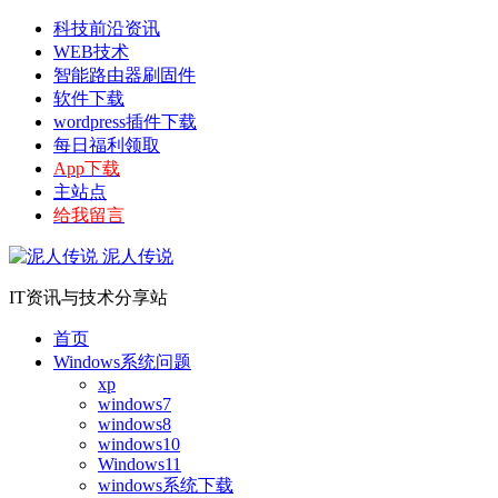
科技前沿资讯
WEB技术
智能路由器刷固件
软件下载
wordpress插件下载
每日福利领取
App下载
主站点
给我留言
泥人传说
IT资讯与技术分享站
首页
Windows系统问题
xp
windows7
windows8
windows10
Windows11
windows系统下载