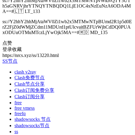
ss://Y2hhY2hhMjAtaWV0Zi1wb2x5MTMwNTpvWklvQTY5UT
h5aGNRVjhrYTNQYTNBQDQ1LjE1OC4xNzEuNzA6ODA4M
A==#🇱🇹 LT_133
ss://Y2hhY2hhMjAtaWV0Zi1wb2x5MTMwNTpBUmd2R1p5d0E
rZ2FjZ0dWMjZCdm11MDUrd1ptUlcvaitBZFUrWjhCdDQ0PUA
xODUuOTMuMTczLjYwOjk5MA==#🇲🇩 MD_135
点赞
登录收藏
https://nrcs.xyz/ss/13220.html
SS节点
clash v2ray
Clash免费节点
Clash节点分享
Clash订阅免费分享
Clash订阅分享
free
free vmess
freefq
shadowsocks 节点
shadowsocks节点
ss