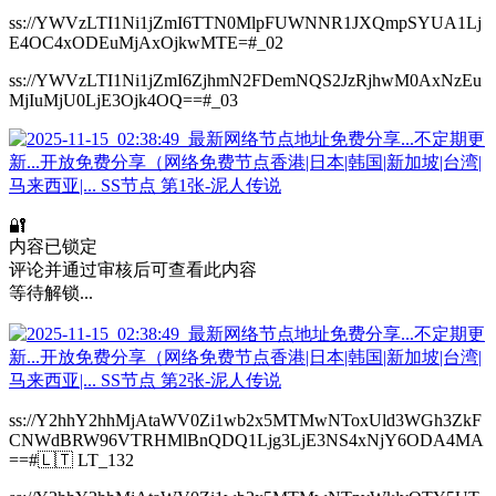
ss://YWVzLTI1Ni1jZmI6TTN0MlpFUWNNR1JXQmpSYUA1Lj
E4OC4xODEuMjAxOjkwMTE=#_02
ss://YWVzLTI1Ni1jZmI6ZjhmN2FDemNQS2JzRjhwM0AxNzEu
MjIuMjU0LjE3Ojk4OQ==#_03
🔐
内容已锁定
评论并通过审核后可查看此内容
等待解锁...
ss://Y2hhY2hhMjAtaWV0Zi1wb2x5MTMwNToxUld3WGh3ZkF
CNWdBRW96VTRHMlBnQDQ1Ljg3LjE3NS4xNjY6ODA4MA
==#🇱🇹 LT_132