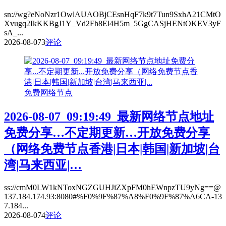
sn://wg?eNoNzr1OwlAUAOBjCEsnHqF7k9t7Tun9SxhA21CMtO
Xvugq2IkKKBgJ1Y_Vd2Fh8El4H5m_5GgCASjHENtOKEV3yF
sA_...
2026-08-07
3
评论
免费网络节点
2026-08-07_09:19:49_最新网络节点地址
免费分享…不定期更新…开放免费分享
（网络免费节点香港|日本|韩国|新加坡|台
湾|马来西亚|…
ss://cmM0LW1kNToxNGZGUHJiZXpFM0hEWnpzTU9yNg==@
137.184.174.93:8080#%F0%9F%87%A8%F0%9F%87%A6CA-13
7.184...
2026-08-07
4
评论