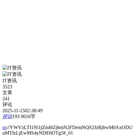
IT资讯
3523
文章
241
评论
2025-11-15
02:38:49
评论
193
9616字
ss
://YWVzLTI1Ni1jZmI6ZjhmN2FDemNQS2JzRjhwM0AxODU
uMTIzLjEwMS4yNDE6OTg5#_01