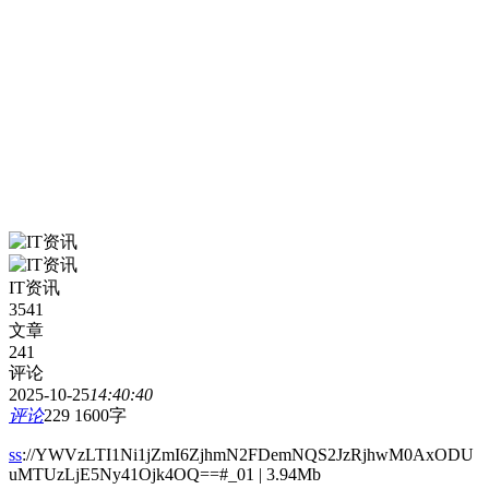
IT资讯
3541
文章
241
评论
2025-10-25
14:40:40
评论
229
1600字
ss
://YWVzLTI1Ni1jZmI6ZjhmN2FDemNQS2JzRjhwM0AxODU
uMTUzLjE5Ny41Ojk4OQ==#_01 | 3.94Mb