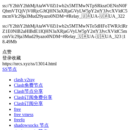
ss://Y2hhY2hhMjAtaWV0Zi1wb2x5MTMwNTpSRkszOENnN0F
QbmVTQjVjV0RjcGJtQHN3aXRjaGVyLW5pY2stY3JvcXVldC5
mcmVlc29ja3Mud29yazo0NDM=#Relay_🇺🇦UA-🇺🇦UA_322
ss://Y2hhY2hhMjAtaWV0Zi1wb2x5MTMwNTo5dHFoTWRJclRr
Z1E0NlB2aHlBdE1IQHN3aXRjaGVyLW5pY2stY3JvcXVldC5m
cmVlc29ja3Mud29yazo0NDM=#Relay_🇺🇦UA-🇺🇦UA_323 |1
8.49Mb
点赞
登录收藏
https://nrcs.xyz/ss/13014.html
SS节点
clash v2ray
Clash免费节点
Clash节点分享
Clash订阅免费分享
Clash订阅分享
free
free vmess
freefq
shadowsocks 节点