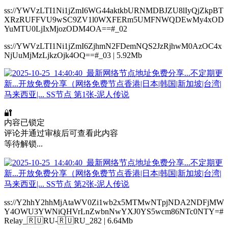
ss://YWVzLTI1Ni1jZmI6WG44aktkbURNMDBJZU8lIyQjZkpBT
XRzRUFFVU9wSC9ZV1l0WXFERm5UMFNWQDEwMy4xOD
YuMTU0LjIxMjozODM4OA==#_02
ss://YWVzLTI1Ni1jZmI6ZjhmN2FDemNQS2JzRjhwM0AzOC4x
NjUuMjMzLjkzOjk4OQ==#_03 | 5.92Mb
🔐
内容已锁定
评论并通过审核后可查看此内容
等待解锁...
ss://Y2hhY2hhMjAtaWV0Zi1wb2x5MTMwNTpjNDA2NDFjMW
Y4OWU3YWNiQHVrLnZwbnNwYXJ0YS5wcm86NTc0NTY=#
Relay_🇷🇺RU-🇷🇺RU_282 | 6.64Mb