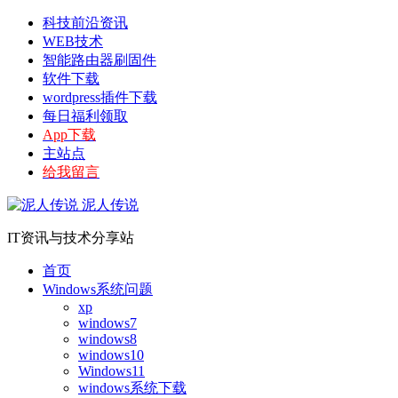
科技前沿资讯
WEB技术
智能路由器刷固件
软件下载
wordpress插件下载
每日福利领取
App下载
主站点
给我留言
泥人传说
IT资讯与技术分享站
首页
Windows系统问题
xp
windows7
windows8
windows10
Windows11
windows系统下载