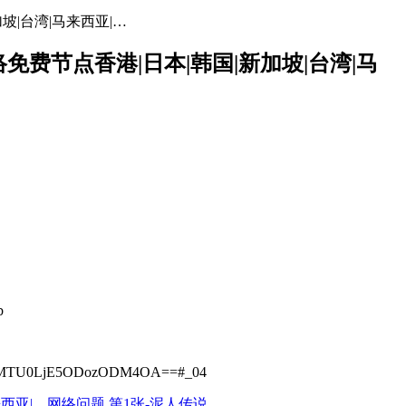
加坡|台湾|马来西亚|…
网络免费节点香港|日本|韩国|新加坡|台湾|马
b
MTU0LjE5ODozODM4OA==#_04