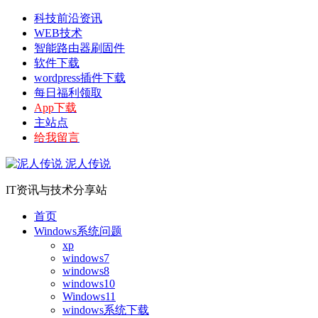
科技前沿资讯
WEB技术
智能路由器刷固件
软件下载
wordpress插件下载
每日福利领取
App下载
主站点
给我留言
泥人传说
IT资讯与技术分享站
首页
Windows系统问题
xp
windows7
windows8
windows10
Windows11
windows系统下载