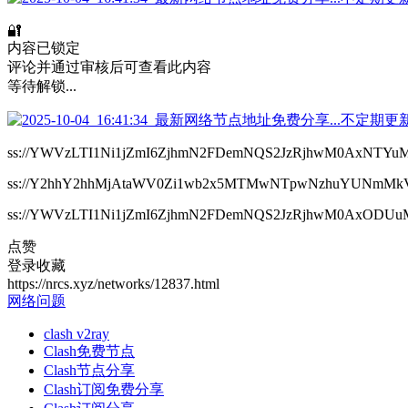
🔐
内容已锁定
评论并通过审核后可查看此内容
等待解锁...
ss://YWVzLTI1Ni1jZmI6ZjhmN2FDemNQS2JzRjhwM0AxNTYuM
ss://Y2hhY2hhMjAtaWV0Zi1wb2x5MTMwNTpwNzhuYUNmMkV
ss://YWVzLTI1Ni1jZmI6ZjhmN2FDemNQS2JzRjhwM0AxODUuMj
点赞
登录收藏
https://nrcs.xyz/networks/12837.html
网络问题
clash v2ray
Clash免费节点
Clash节点分享
Clash订阅免费分享