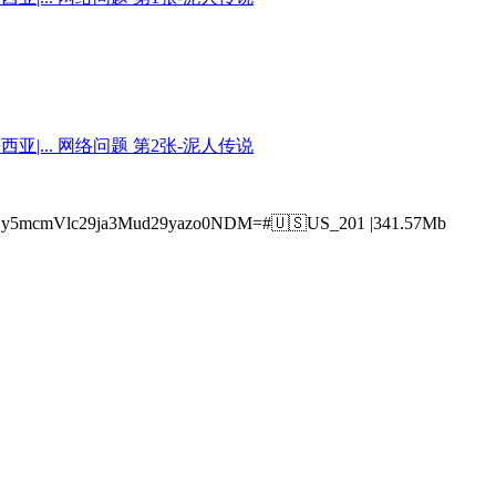
cmVlc29ja3Mud29yazo0NDM=#🇺🇸US_201 |341.57Mb