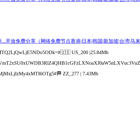
TQ2LjQwLjE5NDo5ODk=#🇺🇸 US_200 |25.84Mb
mT2xSU0xUWDB3RlZ4QHB1cGFzLXNoaXJ0aW5nLXVuc3VuZy5m
MxLjIzMy4xMTI6OTg5#🏁 ZZ_277 | 7.43Mb