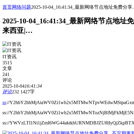
首页
网络问题
2025-10-04_16:41:34_最新网络节点地
2025-10-04_16:41:34_最新网
来西亚|…
IT资讯
3515
文章
241
评论
2025-10-04
16:41:34
评论
232
1427字
ss
://Y2hhY2hhMjAtaWV0Zi1wb2x5MTMwNTpvWEdwMStpaGxmS2
ss://Y2hhY2hhMjAtaWV0Zi1wb2x5MTMwNTozNjBlMjFkMjE5N
ss://YWVzLTI1Ni1jZmI6WG44aktkbURNMDBJZU8lIyQjZ