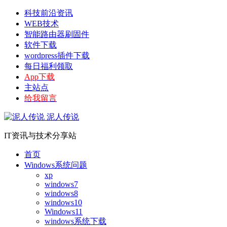
科技前沿资讯
WEB技术
智能路由器刷固件
软件下载
wordpress插件下载
每日福利领取
App下载
主站点
给我留言
泥人传说
IT资讯与技术分享站
首页
Windows系统问题
xp
windows7
windows8
windows10
Windows11
windows系统下载