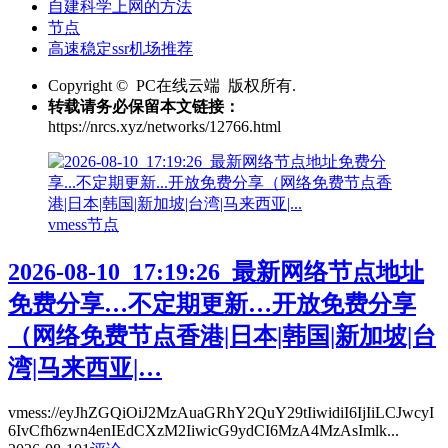
自建科学上网的方法
节点
高速稳定ssr机场推荐
Copyright © PC在线云端 版权所有.
转载请务必保留本文链接：
https://nrcs.xyz/networks/12766.html
vmess节点
2026-08-10_17:19:26_最新网络节点地址
免费分享…不定期更新…开放免费分享
（网络免费节点香港|日本|韩国|新加坡|台
湾|马来西亚|…
vmess://eyJhZGQiOiJ2MzAuaGRhY2QuY29tIiwidiI6IjIiLCJwcyI
6IvCfh6zwn4enIEdCXzM2IiwicG9ydCI6MzA4MzAsImlk...