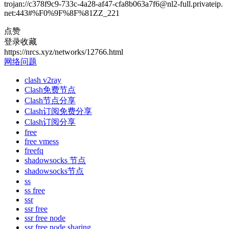
trojan://c378f9c9-733c-4a28-af47-cfa8b063a7f6@nl2-full.privateip.
net:443#%F0%9F%8F%81ZZ_221
点赞
登录收藏
https://nrcs.xyz/networks/12766.html
网络问题
clash v2ray
Clash免费节点
Clash节点分享
Clash订阅免费分享
Clash订阅分享
free
free vmess
freefq
shadowsocks 节点
shadowsocks节点
ss
ss free
ssr
ssr free
ssr free node
ssr free node sharing