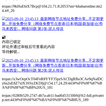
trojan://9kHuEbiX7Bcp@104.21.71.8:2053?sni=khabaronline.itn2
4.ir#_26
🔐
内容已锁定
评论并通过审核后可查看此内容
等待解锁...
trojan://x3wOepOcT04FnR8YYF35pzSACDgRBa3CAe9qNalDC
y6a2uE8Z7xlX3SSyZKDIj@154.17.24.29:443#%F0%9F%87%B
A%F0%9F%87%B8%20US_181
trojan://0280b529-2747-4b7a-ab11-bad6453150b9@fr2-full.privatei
p.net:443#%F0%9F%87%BA%F0%9F%87%B8US_189