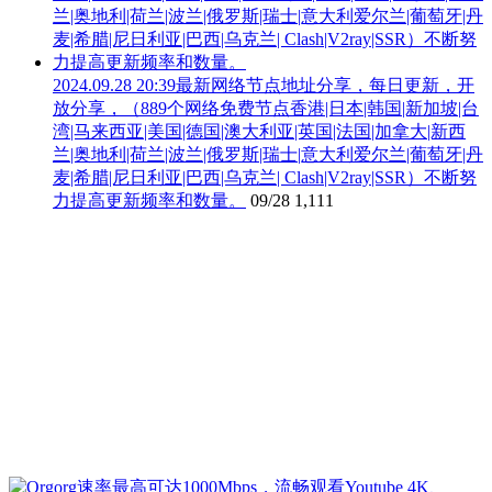
2024.09.28 20:39最新网络节点地址分享，每日更新，开
放分享，（889个网络免费节点香港|日本|韩国|新加坡|台
湾|马来西亚|美国|德国|澳大利亚|英国|法国|加拿大|新西
兰|奥地利|荷兰|波兰|俄罗斯|瑞士|意大利爱尔兰|葡萄牙|丹
麦|希腊|尼日利亚|巴西|乌克兰| Clash|V2ray|SSR）不断努
力提高更新频率和数量。
09/28
1,111