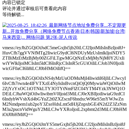
内容已锁定
评论并通过审核后可查看此内容
等待解锁...
vmess://eyJhZGQiOiJsdC5meGxjbi5jb20iLCJ2IjoiMiIsInBzIjoi8J+
HuvCfh7ggVVNfMTg2IiwicG9ydCI6NDUyMzUsImlkIjoiNDY5
ZTBiMzEtMzBjMy00ZGFiLTgwMGQtNzExMjMyNjM0Y2UxIi
wiYWlkIjoiMCIsIm5ldCI6InRjcCIsInR5cGUiOiIiLCJob3N0IjoiIi
wicGF0aCI6Ii8iLCJ0bHMiOiIifQ==
vmess://eyJhZGQiOiIxNS4yMzUuODMuMjI4IiwidiI6IjIiLCJwcyI
6IvCfh7rwn4e4IFVTXzE4NyIsInBvcnQiOjQ0MywiaWQiOiIwM
2ZjYzYxOC1iOTNkLTY3OTYtNmFlZC04YTM4Yzk3NWQ1O
DEiLCJhaWQiOiIwIiwibmV0Ijoid3MiLCJ0eXBlIjoiIiwiaG9zdCI
6IndybWVsbXd4bGYuZ2t0ZXZscnF6bndxcW96eS5mYWJwZn
M2Nmdpem1ub2poY3ZxeHdsLmt5dHJjZnpxbGE4N2d2Z3ZzNm
M3a2pucnVidWguY2MiLCJwYXRoIjoiL2xpbmt2d3MiLCJ0bHM
iOiJ0bHMifQ==
vmess://eyJhZGQiOiJmYS5meGxjbi5jb20iLCJ2IjoiMiIsInBzIjoi8J