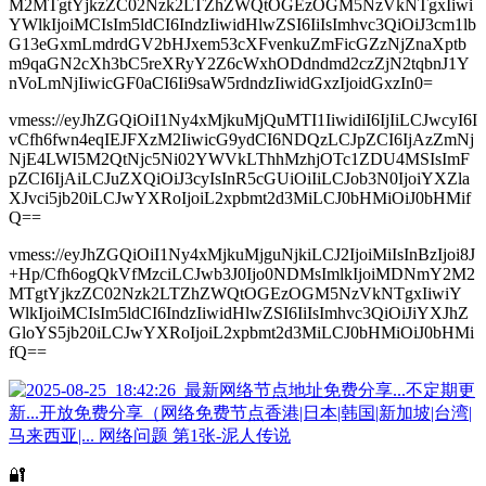
M2MTgtYjkzZC02Nzk2LTZhZWQtOGEzOGM5NzVkNTgxIiwi
YWlkIjoiMCIsIm5ldCI6IndzIiwidHlwZSI6IiIsImhvc3QiOiJ3cm1lb
G13eGxmLmdrdGV2bHJxem53cXFvenkuZmFicGZzNjZnaXptb
m9qaGN2cXh3bC5reXRyY2Z6cWxhODdndmd2czZjN2tqbnJ1Y
nVoLmNjIiwicGF0aCI6Ii9saW5rdndzIiwidGxzIjoidGxzIn0=
vmess://eyJhZGQiOiI1Ny4xMjkuMjQuMTI1IiwidiI6IjIiLCJwcyI6I
vCfh6fwn4eqIEJFXzM2IiwicG9ydCI6NDQzLCJpZCI6IjAzZmNj
NjE4LWI5M2QtNjc5Ni02YWVkLThhMzhjOTc1ZDU4MSIsImF
pZCI6IjAiLCJuZXQiOiJ3cyIsInR5cGUiOiIiLCJob3N0IjoiYXZla
XJvci5jb20iLCJwYXRoIjoiL2xpbmt2d3MiLCJ0bHMiOiJ0bHMif
Q==
vmess://eyJhZGQiOiI1Ny4xMjkuMjguNjkiLCJ2IjoiMiIsInBzIjoi8J
+Hp/Cfh6ogQkVfMzciLCJwb3J0Ijo0NDMsImlkIjoiMDNmY2M2
MTgtYjkzZC02Nzk2LTZhZWQtOGEzOGM5NzVkNTgxIiwiY
WlkIjoiMCIsIm5ldCI6IndzIiwidHlwZSI6IiIsImhvc3QiOiJiYXJhZ
GloYS5jb20iLCJwYXRoIjoiL2xpbmt2d3MiLCJ0bHMiOiJ0bHMi
fQ==
🔐