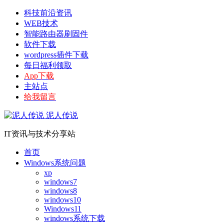
科技前沿资讯
WEB技术
智能路由器刷固件
软件下载
wordpress插件下载
每日福利领取
App下载
主站点
给我留言
泥人传说
IT资讯与技术分享站
首页
Windows系统问题
xp
windows7
windows8
windows10
Windows11
windows系统下载