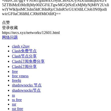
+HuvCfh7ggVVNfMTg4IiwicG9ydCI6NDUyNDcsImlkIjoiNDY
5ZTBiMzEtMzBjMy00ZGFiLTgwMGQtNzExMjMyNjM0Y2UxIi
wiYWlkIjoiMCIsIm5ldCI6InRjcCIsInR5cGUiOiIiLCJob3N0IjoiIi
wicGF0aCI6Ii8iLCJ0bHMiOiIifQ==
点赞
登录收藏
https://nrcs.xyz/networks/12601.html
网络问题
clash v2ray
Clash免费节点
Clash节点分享
Clash订阅免费分享
Clash订阅分享
free
free vmess
freefq
shadowsocks 节点
shadowsocks节点
ss
ss free
ssr
ssr free