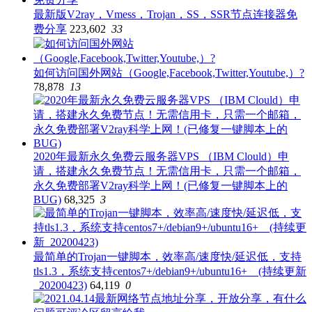
最新版V2ray，Vmess，Trojan，SS，SSR节点连接器免
费分享
223,602
33
如何访问国外网站（Google,Facebook,Twitter,Youtube,）?
78,878
13
2020年最新永久免费云服务器VPS （IBM Clould）申
请，搭建永久免费节点！无需信用卡，只需一个邮箱，
永久免费部署V2ray科学上网！(已修复一键脚本上的
BUG)
68,325
3
最简单的Trojan一键脚本，效率高/速度快/延迟低，支持
tls1.3，系统支持centos7+/debian9+/ubuntu16+ (持续更新
_20200423)
64,119
0