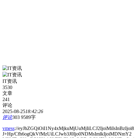
IT资讯
3530
文章
241
评论
2025-08-25
18:42:26
评论
303
9589字
vmess
://eyJhZGQiOiI1Ny4xMjkuMjUuMjIiLCJ2IjoiMiIsInBzIjoi8
J+Hp/Cfh6ogQkVfMzUiLCJwb3J0Ijo0NDMsImlkIjoiMDNmY2