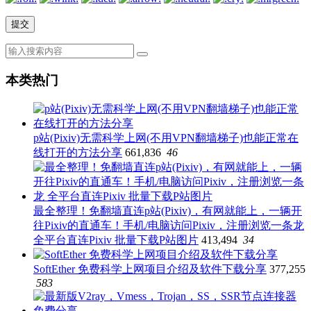
本类热门
p站(Pixiv)无需科学上网(不用VPN翻墙梯子)也能正常在
线打开的方法分享
661,836
46
最全整理！免翻墙直连p站(Pixiv)，有网就能上，一辆开
往Pixiv的直通车！手机/电脑访问Pixiv，注册浏览一条龙
全平台直连Pixiv 批量下载P站图片
413,494
34
SoftEther 免费科学上网项目介绍及软件下载分享
377,255
583