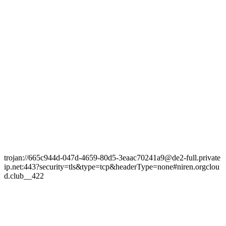
trojan://665c944d-047d-4659-80d5-3eaac70241a9@de2-full.private
ip.net:443?security=tls&type=tcp&headerType=none#niren.orgclou
d.club__422