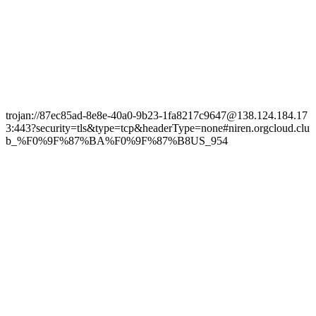
trojan://87ec85ad-8e8e-40a0-9b23-1fa8217c9647@138.124.184.17
3:443?security=tls&type=tcp&headerType=none#niren.orgcloud.clu
b_%F0%9F%87%BA%F0%9F%87%B8US_954