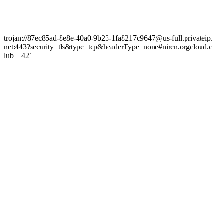
trojan://87ec85ad-8e8e-40a0-9b23-1fa8217c9647@us-full.privateip.
net:443?security=tls&type=tcp&headerType=none#niren.orgcloud.c
lub__421