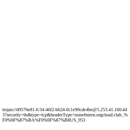
trojan://d9576e81-fc34-46f2-b624-0c1e99cde4be@5.253.41.160:44
3?security=tls&type=tcp&headerType=none#niren.orgcloud.club_%
F0%9F%87%BA%F0%9F%87%B8US_953