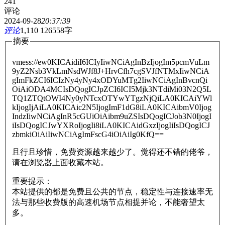
241
评论
2024-09-28
20:37:39
评论
1,110
126558字
摘要
vmess://ew0KICAidiI6ICIyIiwNCiAgInBzIjogIm5pcmVuLm
9yZ2Nsb3VkLmNsdWJf8J+HrvCfh7cgSVJfNTMxIiwNCiA
gImFkZCI6ICIzNy4yNy4xODYuMTg2IiwNCiAgInBvcnQi
OiAiODA4MCIsDQogICJpZCI6ICI5Mjk3NTdiMi03N2Q5L
TQ1ZTQtOWI4Ny0yNTcxOTYwYTgzNjQiLA0KICAiYWl
kIjogIjAiLA0KICAic2N5IjogImF1dG8iLA0KICAibmV0Ijog
IndzIiwNCiAgInR5cGUiOiAibm9uZSIsDQogICJob3N0IjogI
iIsDQogICJwYXRoIjogIi8iLA0KICAidGxzIjogIiIsDQogICJ
zbmkiOiAiIiwNCiAgImFscG4iOiAiIg0KfQ==
且行且珍惜，免费资源越来越少了。觉得还不错的佬爷，
请在浏览器上面收藏本站。
重要提示：
本站提供的都是免费且公共的节点，稳定性与连接速率无
法与那些收费版的高速机场节点相提并论，不能奢望太
多。