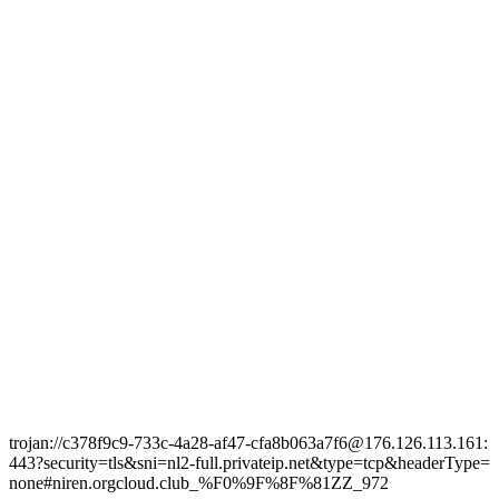
trojan://c378f9c9-733c-4a28-af47-cfa8b063a7f6@176.126.113.161:
443?security=tls&sni=nl2-full.privateip.net&type=tcp&headerType=
none#niren.orgcloud.club_%F0%9F%8F%81ZZ_972