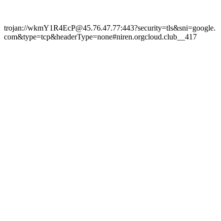
trojan://wkmY1R4EcP@45.76.47.77:443?security=tls&sni=google.
com&type=tcp&headerType=none#niren.orgcloud.club__417