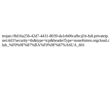
trojan://8d16a256-42d7-4431-8039-da1eb06cafbc@it-full.privateip.
net:443?security=tls&type=tcp&headerType=none#niren.orgcloud.c
lub_%F0%9F%87%BA%F0%9F%87%A6UA_601