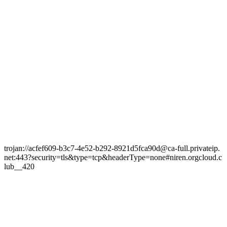
trojan://acfef609-b3c7-4e52-b292-8921d5fca90d@ca-full.privateip.
net:443?security=tls&type=tcp&headerType=none#niren.orgcloud.c
lub__420