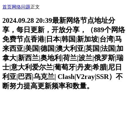
首页
网络问题
正文
2024.09.28 20:39最新网络节点地址分
享，每日更新，开放分享，（889个网络
免费节点香港|日本|韩国|新加坡|台湾|马
来西亚|美国|德国|澳大利亚|英国|法国|加
拿大|新西兰|奥地利|荷兰|波兰|俄罗斯|瑞
士|意大利爱尔兰|葡萄牙|丹麦|希腊|尼日
利亚|巴西|乌克兰| Clash|V2ray|SSR）不
断努力提高更新频率和数量。