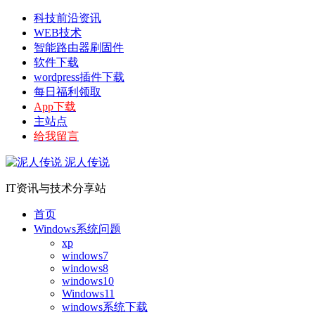
科技前沿资讯
WEB技术
智能路由器刷固件
软件下载
wordpress插件下载
每日福利领取
App下载
主站点
给我留言
泥人传说
IT资讯与技术分享站
首页
Windows系统问题
xp
windows7
windows8
windows10
Windows11
windows系统下载