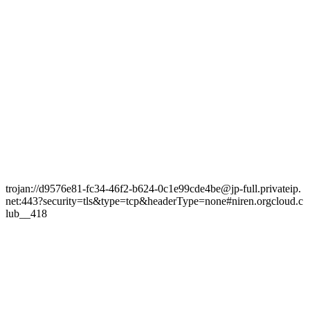
trojan://d9576e81-fc34-46f2-b624-0c1e99cde4be@jp-full.privateip.
net:443?security=tls&type=tcp&headerType=none#niren.orgcloud.c
lub__418