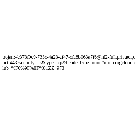
trojan://c378f9c9-733c-4a28-af47-cfa8b063a7f6@nl2-full.privateip.
net:443?security=tls&type=tcp&headerType=none#niren.orgcloud.c
lub_%F0%9F%8F%81ZZ_973