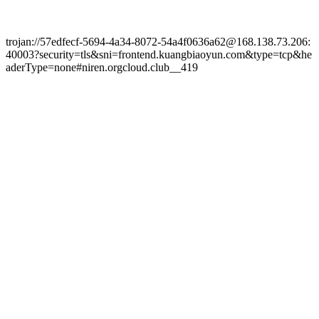
trojan://57edfecf-5694-4a34-8072-54a4f0636a62@168.138.73.206:
40003?security=tls&sni=frontend.kuangbiaoyun.com&type=tcp&he
aderType=none#niren.orgcloud.club__419