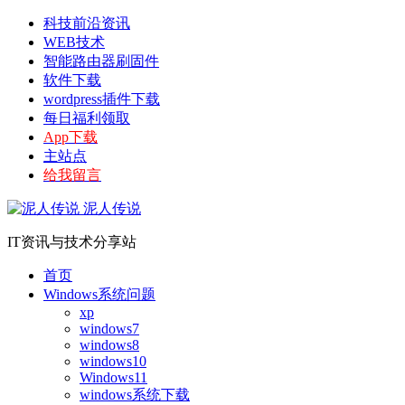
科技前沿资讯
WEB技术
智能路由器刷固件
软件下载
wordpress插件下载
每日福利领取
App下载
主站点
给我留言
泥人传说
IT资讯与技术分享站
首页
Windows系统问题
xp
windows7
windows8
windows10
Windows11
windows系统下载