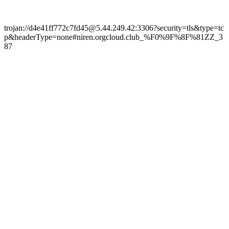
trojan://d4e41ff772c7fd45@5.44.249.42:3306?security=tls&type=tc
p&headerType=none#niren.orgcloud.club_%F0%9F%8F%81ZZ_3
87