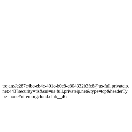
trojan://c287c4bc-eb4c-401c-b0c8-c804332b3fc8@us-full.privateip.
net:443?security=tls&sni=us-full.privateip.net&type=tcp&headerTy
pe=none#niren.orgcloud.club__46