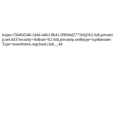
trojan://50404548-1d4d-4463-8b41-09694d2771bf@fr2-full.privatei
p.net:443?security=tls&sni=fr2-full.privateip.net&type=tcp&header
Type=none#niren.orgcloud.club__44