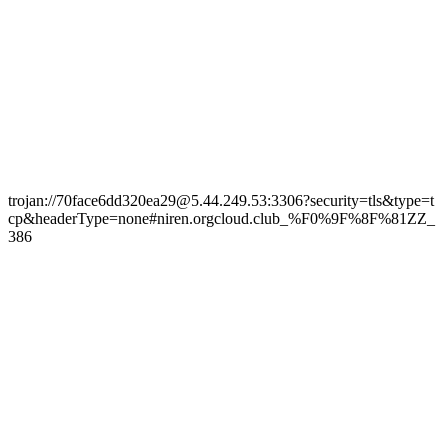
trojan://70face6dd320ea29@5.44.249.53:3306?security=tls&type=t
cp&headerType=none#niren.orgcloud.club_%F0%9F%8F%81ZZ_
386