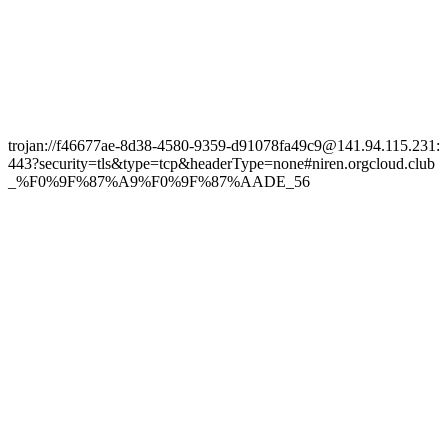
trojan://f46677ae-8d38-4580-9359-d91078fa49c9@141.94.115.231:
443?security=tls&type=tcp&headerType=none#niren.orgcloud.club
_%F0%9F%87%A9%F0%9F%87%AADE_56