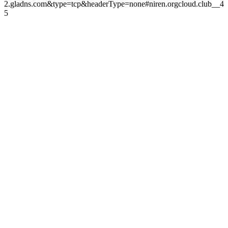
2.gladns.com&type=tcp&headerType=none#niren.orgcloud.club__4
5