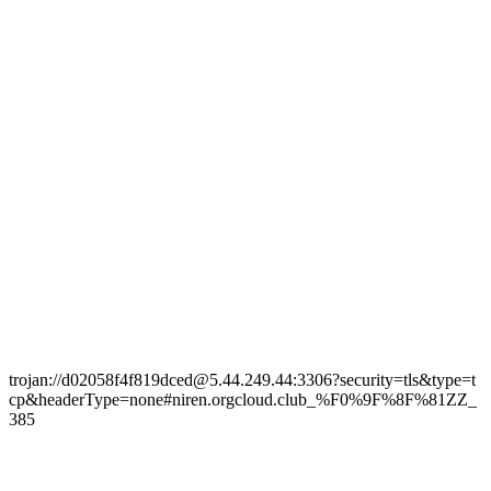
trojan://d02058f4f819dced@5.44.249.44:3306?security=tls&type=t
cp&headerType=none#niren.orgcloud.club_%F0%9F%8F%81ZZ_
385