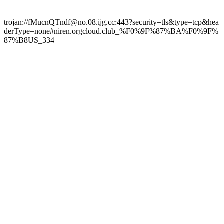
trojan://fMucnQTndf@no.08.ijg.cc:443?security=tls&type=tcp&hea
derType=none#niren.orgcloud.club_%F0%9F%87%BA%F0%9F%
87%B8US_334