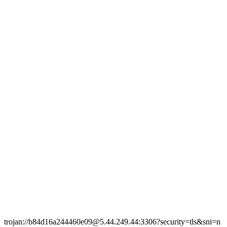
trojan://b84d16a244460e09@5.44.249.44:3306?security=tls&sni=n