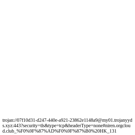
trojan://07f10d31-d247-440e-a921-23862e1148a9@my01.trojanyyd
s.xyz:443?security=tls&type=tcp&headerType=none#niren.orgclou
d.club_%F0%9F%87%AD%F0%9F%87%B0%20HK_131