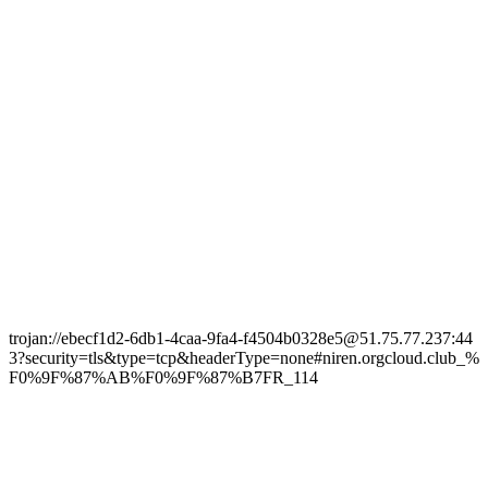
trojan://ebecf1d2-6db1-4caa-9fa4-f4504b0328e5@51.75.77.237:44
3?security=tls&type=tcp&headerType=none#niren.orgcloud.club_%
F0%9F%87%AB%F0%9F%87%B7FR_114