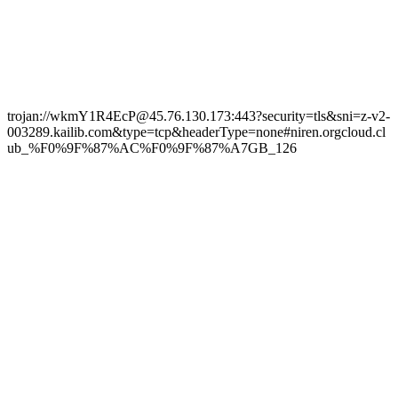
trojan://wkmY1R4EcP@45.76.130.173:443?security=tls&sni=z-v2-
003289.kailib.com&type=tcp&headerType=none#niren.orgcloud.cl
ub_%F0%9F%87%AC%F0%9F%87%A7GB_126