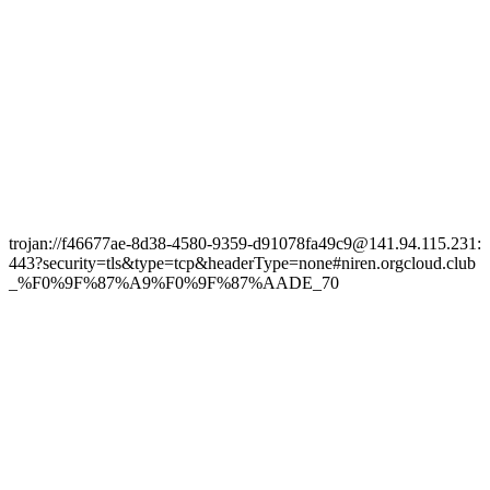
trojan://f46677ae-8d38-4580-9359-d91078fa49c9@141.94.115.231:
443?security=tls&type=tcp&headerType=none#niren.orgcloud.club
_%F0%9F%87%A9%F0%9F%87%AADE_70