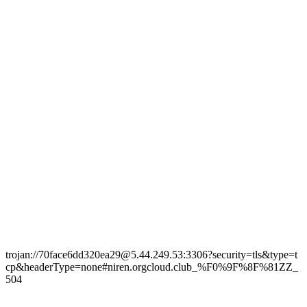
trojan://70face6dd320ea29@5.44.249.53:3306?security=tls&type=t
cp&headerType=none#niren.orgcloud.club_%F0%9F%8F%81ZZ_
504