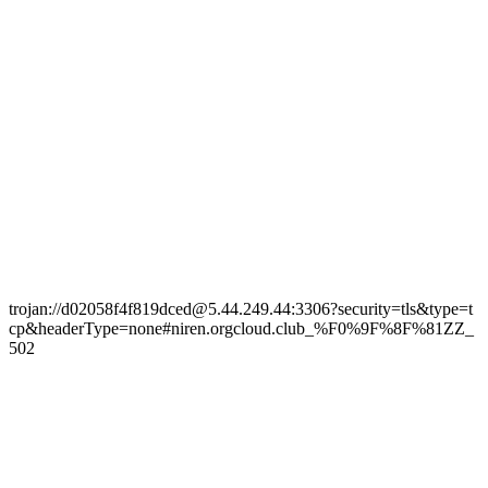
trojan://d02058f4f819dced@5.44.249.44:3306?security=tls&type=t
cp&headerType=none#niren.orgcloud.club_%F0%9F%8F%81ZZ_
502