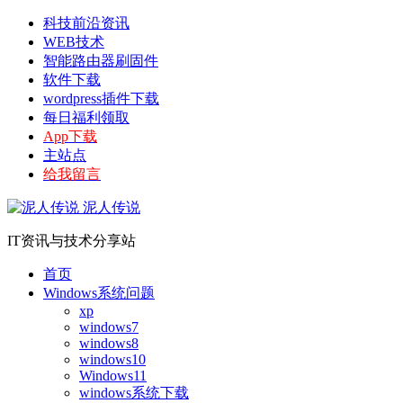
科技前沿资讯
WEB技术
智能路由器刷固件
软件下载
wordpress插件下载
每日福利领取
App下载
主站点
给我留言
泥人传说
IT资讯与技术分享站
首页
Windows系统问题
xp
windows7
windows8
windows10
Windows11
windows系统下载