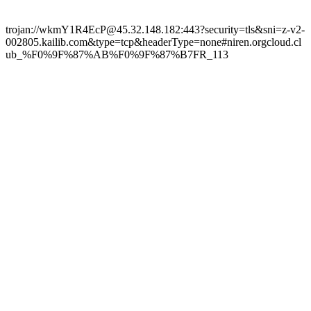
trojan://wkmY1R4EcP@45.32.148.182:443?security=tls&sni=z-v2-
002805.kailib.com&type=tcp&headerType=none#niren.orgcloud.cl
ub_%F0%9F%87%AB%F0%9F%87%B7FR_113