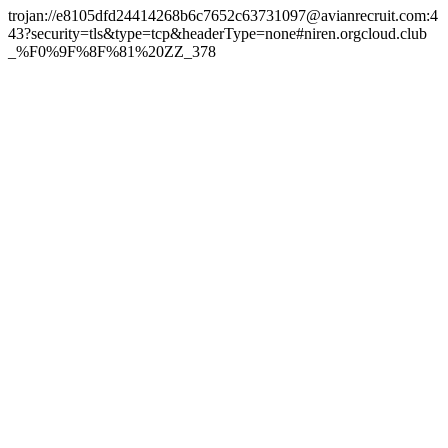
trojan://e8105dfd24414268b6c7652c63731097@avianrecruit.com:4
43?security=tls&type=tcp&headerType=none#niren.orgcloud.club
_%F0%9F%8F%81%20ZZ_378