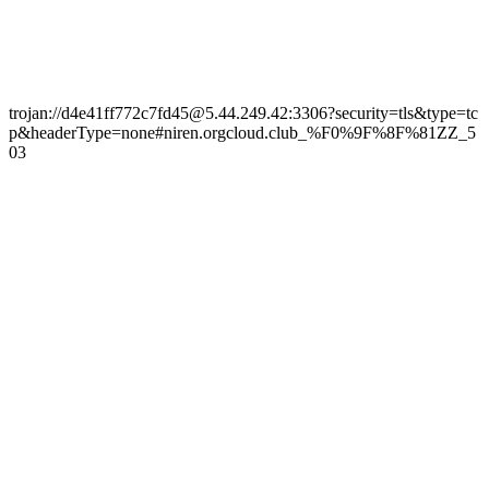
trojan://d4e41ff772c7fd45@5.44.249.42:3306?security=tls&type=tc
p&headerType=none#niren.orgcloud.club_%F0%9F%8F%81ZZ_5
03