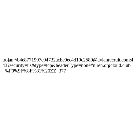
trojan://b4e8771997c94732acbc9ec4d19c2589@avianrecruit.com:4
43?security=tls&type=tcp&headerType=none#niren.orgcloud.club
_%F0%9F%8F%81%20ZZ_377