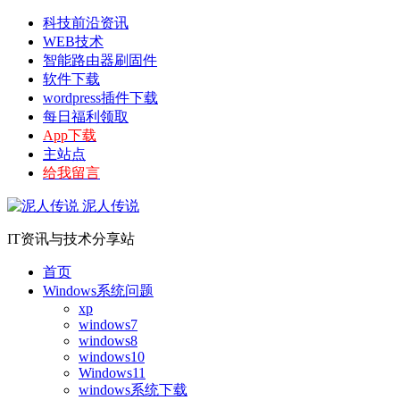
科技前沿资讯
WEB技术
智能路由器刷固件
软件下载
wordpress插件下载
每日福利领取
App下载
主站点
给我留言
泥人传说
IT资讯与技术分享站
首页
Windows系统问题
xp
windows7
windows8
windows10
Windows11
windows系统下载