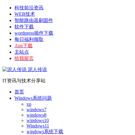
科技前沿资讯
WEB技术
智能路由器刷固件
软件下载
wordpress插件下载
每日福利领取
App下载
主站点
给我留言
泥人传说
IT资讯与技术分享站
首页
Windows系统问题
xp
windows7
windows8
windows10
Windows11
windows系统下载