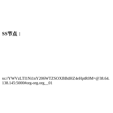
SS节点：
ss://YWVzLTI1Ni1nY206WTZSOXBBdHZ4eHptR0M=@38.64.
138.145:5000#org-org.org__01