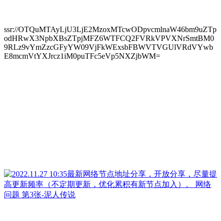
ssr://OTQuMTAyLjU3LjE2MzoxMTcwODpvcmlnaW46bm9uZTp
odHRwX3NpbXBsZTpjMFZ6WTFCQ2FVRkVPVXNrSmtBM0
9RLz9vYmZzcGFyYW09VjFkWExsbFBWVTVGUlVRdVYwb
E8mcmVtYXJrcz1iM0puTFc5eVp5NXZjbWM=