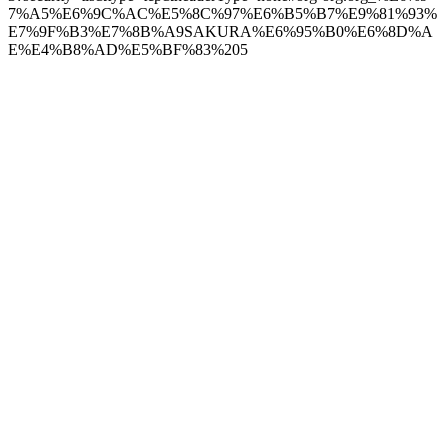
7%A5%E6%9C%AC%E5%8C%97%E6%B5%B7%E9%81%93%
E7%9F%B3%E7%8B%A9SAKURA%E6%95%B0%E6%8D%A
E%E4%B8%AD%E5%BF%83%205