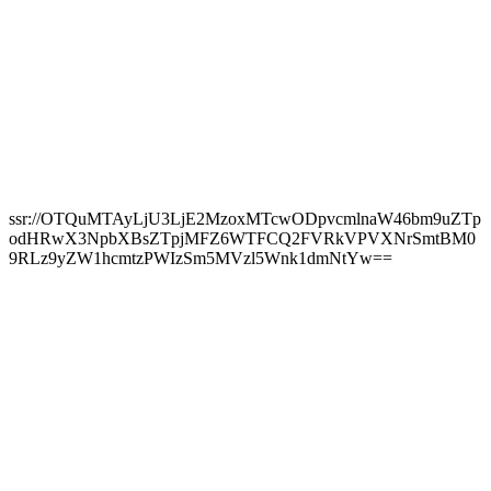
ssr://OTQuMTAyLjU3LjE2MzoxMTcwODpvcmlnaW46bm9uZTp
odHRwX3NpbXBsZTpjMFZ6WTFCQ2FVRkVPVXNrSmtBM0
9RLz9yZW1hcmtzPWIzSm5MVzl5Wnk1dmNtYw==