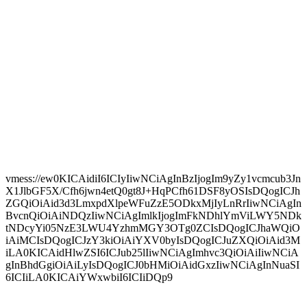
vmess://ew0KICAidiI6ICIyIiwNCiAgInBzIjogIm9yZy1vcmcub3Jn
X1JlbGF5X/Cfh6jwn4etQ0gt8J+HqPCfh61DSF8yOSIsDQogICJh
ZGQiOiAid3d3LmxpdXlpeWFuZzE5ODkxMjIyLnRrIiwNCiAgIn
BvcnQiOiAiNDQzIiwNCiAgImlkIjogImFkNDhlYmViLWY5NDk
tNDcyYi05NzE3LWU4YzhmMGY3OTg0ZCIsDQogICJhaWQiO
iAiMCIsDQogICJzY3kiOiAiYXV0byIsDQogICJuZXQiOiAid3M
iLA0KICAidHlwZSI6ICJub25lIiwNCiAgImhvc3QiOiAiIiwNCiA
gInBhdGgiOiAiLyIsDQogICJ0bHMiOiAidGxzIiwNCiAgInNuaSI
6ICIiLA0KICAiYWxwbiI6ICIiDQp9