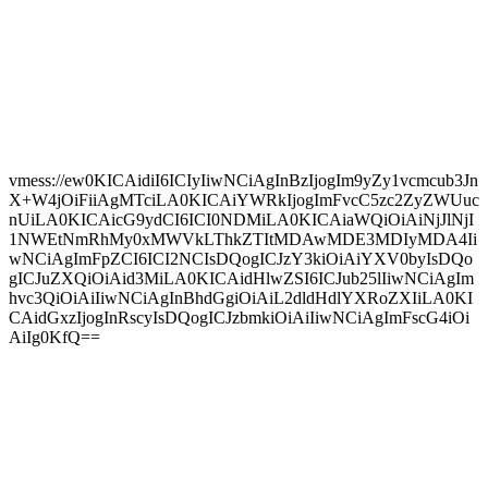
vmess://ew0KICAidiI6ICIyIiwNCiAgInBzIjogIm9yZy1vcmcub3Jn
X+W4jOiFiiAgMTciLA0KICAiYWRkIjogImFvcC5zc2ZyZWUuc
nUiLA0KICAicG9ydCI6ICI0NDMiLA0KICAiaWQiOiAiNjJlNjI
1NWEtNmRhMy0xMWVkLThkZTItMDAwMDE3MDIyMDA4Ii
wNCiAgImFpZCI6ICI2NCIsDQogICJzY3kiOiAiYXV0byIsDQo
gICJuZXQiOiAid3MiLA0KICAidHlwZSI6ICJub25lIiwNCiAgIm
hvc3QiOiAiIiwNCiAgInBhdGgiOiAiL2dldHdlYXRoZXIiLA0KI
CAidGxzIjogInRscyIsDQogICJzbmkiOiAiIiwNCiAgImFscG4iOi
AiIg0KfQ==