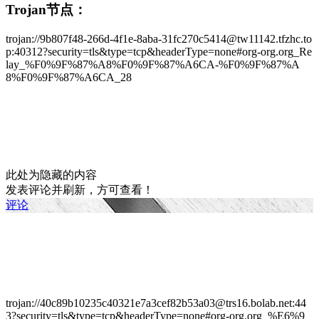
Trojan节点：
trojan://9b807f48-266d-4f1e-8aba-31fc270c5414@tw11142.tfzhc.to
p:40312?security=tls&type=tcp&headerType=none#org-org.org_Re
lay_%F0%9F%87%A8%F0%9F%87%A6CA-%F0%9F%87%A
8%F0%9F%87%A6CA_28
此处为隐藏的内容
发表评论并刷新，方可查看！
评论
trojan://40c89b10235c40321e7a3cef82b53a03@trs16.bolab.net:44
3?security=tls&type=tcp&headerType=none#org-org.org_%E6%9