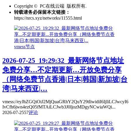
Copyright © PC在线云端 版权所有.
转载请务必保留本文链接：
https://nrcs.xyz/networks/11555.html
vmess节点
2026-07-25_19:29:32_最新网络节点地址
免费分享…不定期更新…开放免费分享
（网络免费节点香港|日本|韩国|新加坡|台
湾|马来西亚|…
vmess://eyJhZGQiOiJ2MjQuaGRhY2QuY29tIiwidiI6IjIiLCJwcyI6
IvCfh6jwn4ezQ05fMTAiLCJwb3J0IjozMDgyNCwiaWQi...
2026-07-25
57
评论