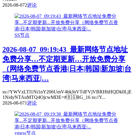
2026-08-07
2
评论
SS节点
2026-08-07_09:19:43_最新网络节点地址
免费分享…不定期更新…开放免费分享
（网络免费节点香港|日本|韩国|新加坡|台
湾|马来西亚|…
ss://YWVzLTI1Ni1nY206UmV4bkJnVTdFVjVBRHhHQDk0LjE
1Ni4yNTAuMTQ4OjcwMDE=#🇧🇬BG_16 ss://Y...
2026-08-07
1
评论
vmess节点