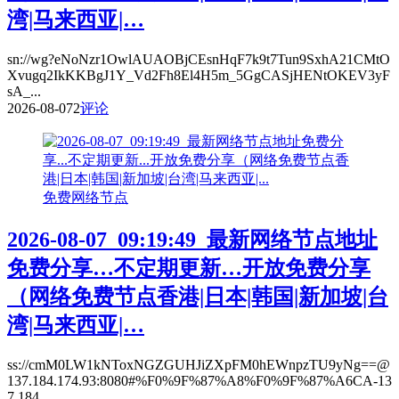
湾|马来西亚|…
sn://wg?eNoNzr1OwlAUAOBjCEsnHqF7k9t7Tun9SxhA21CMtO
Xvugq2IkKKBgJ1Y_Vd2Fh8El4H5m_5GgCASjHENtOKEV3yF
sA_...
2026-08-07
2
评论
免费网络节点
2026-08-07_09:19:49_最新网络节点地址
免费分享…不定期更新…开放免费分享
（网络免费节点香港|日本|韩国|新加坡|台
湾|马来西亚|…
ss://cmM0LW1kNToxNGZGUHJiZXpFM0hEWnpzTU9yNg==@
137.184.174.93:8080#%F0%9F%87%A8%F0%9F%87%A6CA-13
7.184...