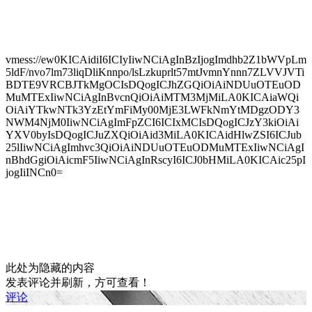
vmess://ew0KICAidiI6ICIyIiwNCiAgInBzIjogImdhb2Z1bWVpLm
5ldF/nvo7lm73liqDliKnnpo/lsLzkuprlt57mtJvmnYnnn7ZLVVJVTi
BDTE9VRCBJTkMgOCIsDQogICJhZGQiOiAiNDUuOTEuOD
MuMTExIiwNCiAgInBvcnQiOiAiMTM3MjMiLA0KICAiaWQi
OiAiYTkwNTk3YzEtYmFiMy00MjE3LWFkNmYtMDgzODY3
NWM4NjM0IiwNCiAgImFpZCI6ICIxMCIsDQogICJzY3kiOiAi
YXV0byIsDQogICJuZXQiOiAid3MiLA0KICAidHlwZSI6ICJub
25lIiwNCiAgImhvc3QiOiAiNDUuOTEuODMuMTExIiwNCiAgI
nBhdGgiOiAicmF5IiwNCiAgInRscyI6ICJ0bHMiLA0KICAic25pI
jogIiINCn0=
此处为隐藏的内容
发表评论并刷新，方可查看！
评论