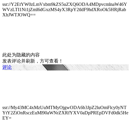
ssr://Y2EtYW0zLmVxbm9kZS5uZXQ6ODA4MDpvcmlnaW46Y
WVzLTI1Ni1jZmI6dGxzMS4yX3RpY2tldF9hdXRoOk5HRjRab
XhJWTJOWQ==
此处为隐藏的内容
发表评论并刷新，方可查看！
评论
ssr://My43MC4xMzUuMTMyOjgwODA6b3JpZ2luOmFlcy0yNT
YtY2ZiOnRsczEuMl90aWNrZXRfYXV0aDpPREpDVFd0dk5He
EY=