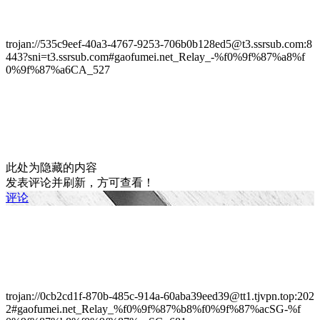
trojan://535c9eef-40a3-4767-9253-706b0b128ed5@t3.ssrsub.com:8
443?sni=t3.ssrsub.com#gaofumei.net_Relay_-%f0%9f%87%a8%f
0%9f%87%a6CA_527
此处为隐藏的内容
发表评论并刷新，方可查看！
评论
trojan://0cb2cd1f-870b-485c-914a-60aba39eed39@tt1.tjvpn.top:202
2#gaofumei.net_Relay_%f0%9f%87%b8%f0%9f%87%acSG-%f