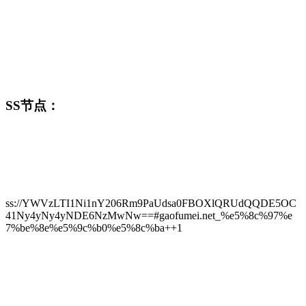
SS节点：
ss://YWVzLTI1Ni1nY206Rm9PaUdsa0FBOXlQRUdQQDE5OC
41Ny4yNy4yNDE6NzMwNw==#gaofumei.net_%e5%8c%97%e
7%be%8e%e5%9c%b0%e5%8c%ba++1