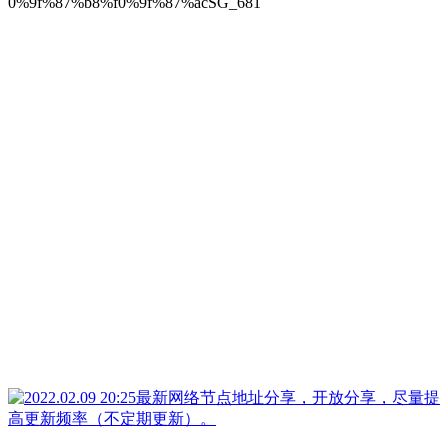
0%9f%87%b8%f0%9f%87%acSG_681