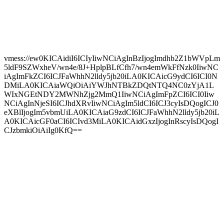
vmess://ew0KICAidiI6ICIyIiwNCiAgInBzIjogImdhb2Z1bWVpLm
5ldF9SZWxheV/wn4e/8J+HplpBLfCfh7/wn4emWkFfNzk0IiwNC
iAgImFkZCI6ICJFaWhhN2lldy5jb20iLA0KICAicG9ydCI6ICI0N
DMiLA0KICAiaWQiOiAiYWJhNTBkZDQtNTQ4NC0zYjA1L
WIxNGEtNDY2MWNhZjg2MmQ1IiwNCiAgImFpZCI6ICI0Iiw
NCiAgInNjeSI6ICJhdXRvIiwNCiAgIm5ldCI6ICJ3cyIsDQogICJ0
eXBlIjogIm5vbmUiLA0KICAiaG9zdCI6ICJFaWhhN2lldy5jb20iL
A0KICAicGF0aCI6ICIvd3MiLA0KICAidGxzIjogInRscyIsDQogI
CJzbmkiOiAiIg0KfQ==