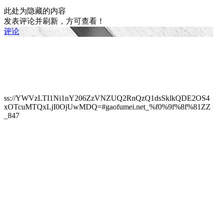
此处为隐藏的内容
发表评论并刷新，方可查看！
评论
ss://YWVzLTI1Ni1nY206ZzVNZUQ2RnQzQ1dsSklkQDE2OS4
xOTcuMTQxLjI0OjUwMDQ=#gaofumei.net_%f0%9f%8f%81ZZ
_847