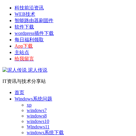
科技前沿资讯
WEB技术
智能路由器刷固件
软件下载
wordpress插件下载
每日福利领取
App下载
主站点
给我留言
泥人传说
IT资讯与技术分享站
首页
Windows系统问题
xp
windows7
windows8
windows10
Windows11
windows系统下载