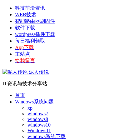
科技前沿资讯
WEB技术
智能路由器刷固件
软件下载
wordpress插件下载
每日福利领取
App下载
主站点
给我留言
泥人传说
IT资讯与技术分享站
首页
Windows系统问题
xp
windows7
windows8
windows10
Windows11
windows系统下载