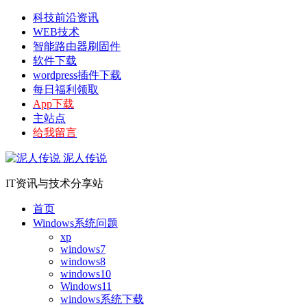
科技前沿资讯
WEB技术
智能路由器刷固件
软件下载
wordpress插件下载
每日福利领取
App下载
主站点
给我留言
泥人传说
IT资讯与技术分享站
首页
Windows系统问题
xp
windows7
windows8
windows10
Windows11
windows系统下载