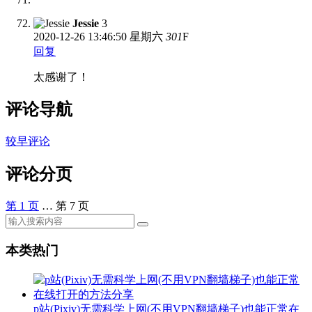
Jessie
3
2020-12-26
13:46:50 星期六
301
F
回复
太感谢了！
评论导航
较早评论
评论分页
第
1
页
…
第
7
页
本类热门
p站(Pixiv)无需科学上网(不用VPN翻墙梯子)也能正常在