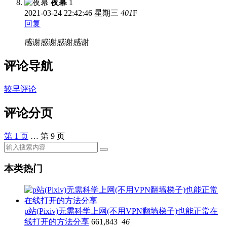
夜幕
1
2021-03-24
22:42:46 星期三
401
F
回复
感谢感谢感谢感谢
评论导航
较早评论
评论分页
第
1
页
…
第
9
页
本类热门
p站(Pixiv)无需科学上网(不用VPN翻墙梯子)也能正常在
线打开的方法分享
661,843
46