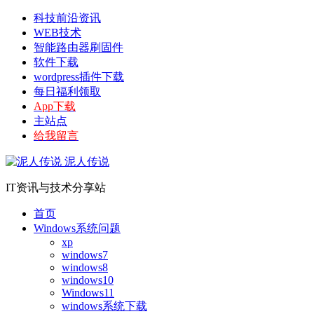
科技前沿资讯
WEB技术
智能路由器刷固件
软件下载
wordpress插件下载
每日福利领取
App下载
主站点
给我留言
泥人传说
IT资讯与技术分享站
首页
Windows系统问题
xp
windows7
windows8
windows10
Windows11
windows系统下载