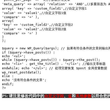
'meta_query' => array( 'relation' => 'AND',//多重筛选为 A
array( 'key' => 'custom_field1',//自定义字段1 

'value' => 'value1',//自定义字段1值 

'compare' => '=' ), 

array( 

'key' => 'custom_field2',//自定义字段2 

'value' => 'value2',//自定义字段2值 

'compare' => '=' ) 

) 

); 

$query = new WP_Query($args); // 如果有符合条件的文章则输出列
if ($query->have_posts()) : 

echo '<ul>'; 

while ($query->have_posts()) : $query->the_post(); 

echo '<li>' . get_the_title() . '</li>'; //输出文章标题 

endwhile; echo '</ul>'; // 处理完要恢复 $post 全局变量数据 

wp_reset_postdata(); 

else : 

echo '没有符合条件的文章'; 

endif; 

?> 
PS: 请注意修改代码中的
自定义字段
、
值
和
其他参数
以符合您