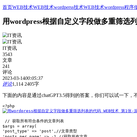
首页
WEB技术
WEB技术
wordperss技术
WEB技术
wordpress
用wordpress根据自定义字段做多重筛选
IT资讯
3543
文章
241
评论
2023-03-14
00:05:37
评论
1,114
2405字
下面的内容是通过chatGPT3.5得到的答案，你们可以试一下，
 // 获取所有符合条件的文章列表 

$args = array( 

'post_type' => 'post',//文章类型 

'posts_per_page' => -1,//获取所有文章 
