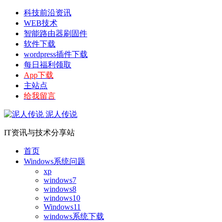
科技前沿资讯
WEB技术
智能路由器刷固件
软件下载
wordpress插件下载
每日福利领取
App下载
主站点
给我留言
泥人传说
IT资讯与技术分享站
首页
Windows系统问题
xp
windows7
windows8
windows10
Windows11
windows系统下载