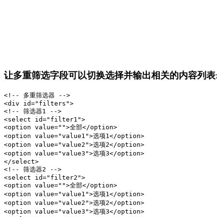
让多重筛选字段可以切换选择并输出相关的内容列表
<!-- 多重筛选器 --> 

<div id="filters"> 

<!-- 筛选器1 --> 

<select id="filter1"> 

<option value="">全部</option> 

<option value="value1">选项1</option>

<option value="value2">选项2</option>

<option value="value3">选项3</option>

</select> 

<!-- 筛选器2 --> 

<select id="filter2"> 

<option value="">全部</option>

<option value="value1">选项1</option> 

<option value="value2">选项2</option>

<option value="value3">选项3</option> 
