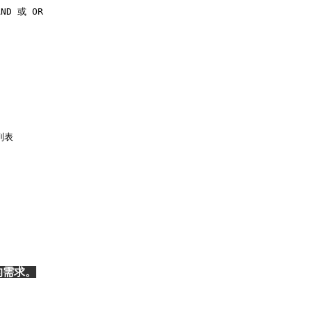
ND 或 OR 

表 

的需求。