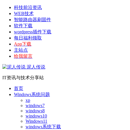
科技前沿资讯
WEB技术
智能路由器刷固件
软件下载
wordpress插件下载
每日福利领取
App下载
主站点
给我留言
泥人传说
IT资讯与技术分享站
首页
Windows系统问题
xp
windows7
windows8
windows10
Windows11
windows系统下载