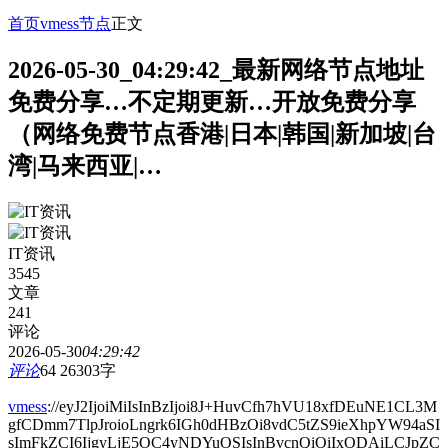
首页
vmess节点
正文
2026-05-30_04:29:42_最新网络节点地址
免费分享…不定期更新…开放免费分享
（网络免费节点香港|日本|韩国|新加坡|台
湾|马来西亚|…
IT资讯
3545
文章
241
评论
2026-05-30
04:29:42
评论
64
26303字
vmess
://eyJ2IjoiMiIsInBzIjoi8J+HuvCfh7hVU18xfDEuNE1CL3M
gfCDmm7TlpJroioLngrk6IGh0dHBzOi8vdC5tZS9ieXhpYW94aSI
sImFkZCI6IjgyLjE5OC4yNDYuOSIsInBvcnQiOiIxODAiLCJpZC