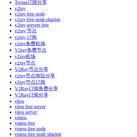
Trojan订阅分享
v2ray
v2ray free node
v2ray free node sharing
v2ray servers free
v2ray 节点
v2ray 订阅
v2ray免费机场
V2ray免费节点
v2ray机场
v2ray节点
V2Ray节点分享
v2ray节点地址分享
v2ray节点订阅
V2Ray订阅免费分享
V2Ray订阅分享
vless
vless free server
vless server
vmess
vmess free
vmess free node
vmess free node sharing