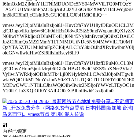
I6ImQxM2ZjMmY1LTNlMDUtNDc5NS04MWViLTQ0MTQzY
TA5ZTU1MiIsImFpZCI6IjAiLCJzY3kiOiJhZXMtMTI4LWdjbSIs
Im5ldCI6InRjcCIsInR5cGUiOiIiLCJ0bHMiOiIifQ==
vmess://eyJ2IjoiMiIsInBzIjoi8J+HuvCfh7hVU18yfDEuOE1CL3M
gfCDnpo/liKnlp6w6IGh0dHBzOi8vdC5tZS9mdWxpamlfQXJyZX
N0IiwiYWRkIjoiODIuMTk4LjI0Ni45NyIsInBvcnQiOiIxODAiLC
JpZCI6ImQxM2ZjMmY1LTNlMDUtNDc5NS04MWViLTQ0MT
QzYTA5ZTU1MiIsImFpZCI6IjAiLCJzY3kiOiJhdXRvIiwibmV0Ij
oidGNwIiwidHlwZSI6IiIsInRscyI6IiJ9
vmess://eyJ2IjoiMiIsInBzIjoi8J+HuvCfh7hVU18zfDEuM01CL3M
gfCDnvZHnm5jmkJzlrp06IGh0dHBzOi8vdC5tZS9kaXNrc2Vla2
VyIiwiYWRkIjoiODIuMTk4LjI0Ni4yMzMiLCJwb3J0IjoiMTgwIi
wiaWQiOiJkMTNmYzJmNS0zZTA1LTQ3OTUtODFlYi00NDE0
M2EwOWU1NTIiLCJhaWQiOiIwIiwic2N5IjoiYWVzLTEyOC1n
Y20iLCJuZXQiOiJ0Y3AiLCJ0eXBlIjoiIiwidGxzIjoiIn0=
🔐
内容已锁定