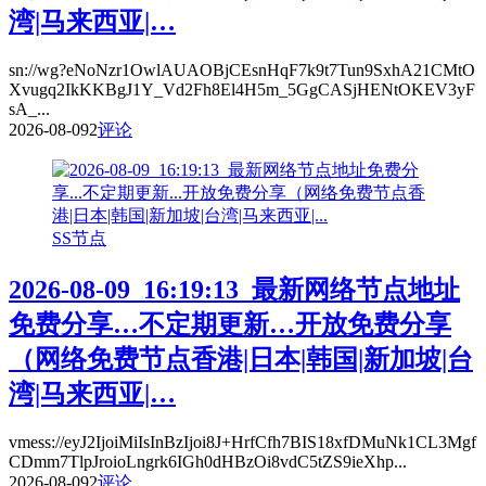
湾|马来西亚|…
sn://wg?eNoNzr1OwlAUAOBjCEsnHqF7k9t7Tun9SxhA21CMtO
Xvugq2IkKKBgJ1Y_Vd2Fh8El4H5m_5GgCASjHENtOKEV3yF
sA_...
2026-08-09
2
评论
SS节点
2026-08-09_16:19:13_最新网络节点地址
免费分享…不定期更新…开放免费分享
（网络免费节点香港|日本|韩国|新加坡|台
湾|马来西亚|…
vmess://eyJ2IjoiMiIsInBzIjoi8J+HrfCfh7BIS18xfDMuNk1CL3Mgf
CDmm7TlpJroioLngrk6IGh0dHBzOi8vdC5tZS9ieXhp...
2026-08-09
2
评论