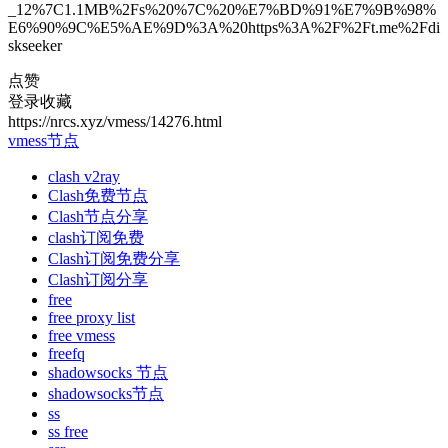
_12%7C1.1MB%2Fs%20%7C%20%E7%BD%91%E7%9B%98%
E6%90%9C%E5%AE%9D%3A%20https%3A%2F%2Ft.me%2Fdi
skseeker
点赞
登录收藏
https://nrcs.xyz/vmess/14276.html
vmess节点
clash v2ray
Clash免费节点
Clash节点分享
clash订阅免费
Clash订阅免费分享
Clash订阅分享
free
free proxy list
free vmess
freefq
shadowsocks 节点
shadowsocks节点
ss
ss free