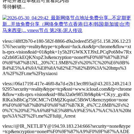
评论并通过审核后可查看此内容
等待解锁...
vless://48ff2b70-e180-582f-8866-d9a2edeed5f5@51.158.206.12:23
576?security=reality&type=tcp&sni=fuck.rkn&fp=chrome&flow=xt
ls-rprx-vision&sid=01&pbk=1y5h2FGWKXTJ9xLPCqPo6Mw7Rx
oZzh6fGkEQKNxpZ3s&encryption=none#%F0%9F%87%B3%F
0%9F%87%B1NL_20%7C1.9MB%2Fs%20%7C%20%E6%9B%
B4%E5%A4%9A%E8%8A%82%E7%82%B9%3A%20https%3
A%2F%2Ft.me%2Fbyxiaoxi
vless://06a1719f-417e-46f0-8a7d-e2b13ecf893a@43.203.249.214:3
9295?security=reality&type=tcp&sni=www.icloud.com&fp=chrome
&flow=xtls-rprx-vision&sid=88a32a0e9853b9&pbk=CKyy_gy40x
RlKa3sBbCg759CMC7vDMjZKqsiuC5BtWU&encryption=none
#%F0%9F%87%B0%F0%9F%87%B7KR_4%7C2.0MB%2Fs%2
0%7C%20%E7%A6%8F%E5%88%A9%E5%A7%AC%3A%20ht
tps%3A%2F%2Ft.me%2Ffuliji_Arrest
vless://@IR_NETLIFY@194.59.183.234:666?security=none&type
=tcp&encryption=none#%F0%9F%87%A9%F0%9F%87%AADE