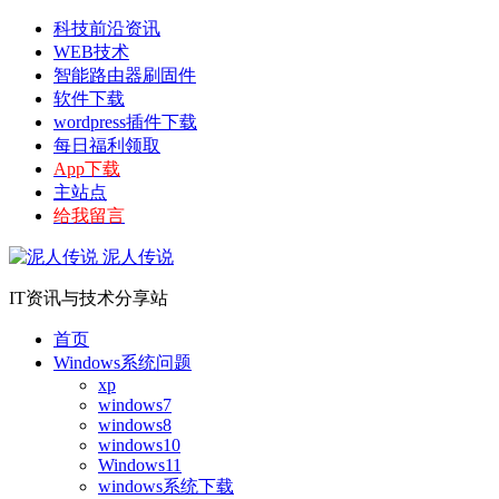
科技前沿资讯
WEB技术
智能路由器刷固件
软件下载
wordpress插件下载
每日福利领取
App下载
主站点
给我留言
泥人传说
IT资讯与技术分享站
首页
Windows系统问题
xp
windows7
windows8
windows10
Windows11
windows系统下载