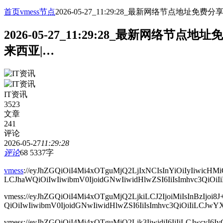
首页
vmess节点
2026-05-27_11:29:28_最新网络节点
2026-05-27_11:29:28_最新网
来西亚|…
IT资讯
3523
文章
241
评论
2026-05-27
11:29:28
评论
68
5337字
vmess
://eyJhZGQiOiI4Mi4xOTguMjQ2LjIxNCIsInYiOiIyIiw
LCJhaWQiOiIwIiwibmV0IjoidGNwIiwidHlwZSI6IiIsImhvc3QiOiIi
vmess://eyJhZGQiOiI4Mi4xOTguMjQ2LjkiLCJ2IjoiMiIsInB
QiOiIwIiwibmV0IjoidGNwIiwidHlwZSI6IiIsImhvc3QiOiIiLCJwYXR
vmess://eyJhZGQiOiI4Mi4xOTguMjQ2Ljk3IiwidiI6IjIiLCJwc