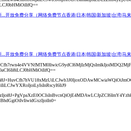
8iLCJ0bHMiOiIifQ==
cyI6IvCfh7rwn4e4VVNfMTM0IiwicG9ydCI6MjIzMjQsImlkIjoi
F0aCI6Ii8iLCJ0bHMiOiIifQ==
BzIjoi8J+HuvCfh7hVU18xMzUiLCJwb3J0IjoxODAwMCwiaWQi
IiLCJwYXRoIjoiLyIsInRscyI6IiJ9
IsInBzIjoi8J+PgVpaXzE0OCIsInBvcnQiOjE4MDAwLCJpZCI6Im
BhdGgiOiIvIiwidGxzIjoiIn0=