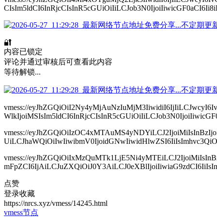
CIsIm5ldCI6InRjcCIsInR5cGUiOiIiLCJob3N0IjoiIiwicGF0aCI6Ii
🔐
内容已锁定
评论并通过审核后可查看此内容
等待解锁...
vmess://eyJhZGQiOiI2Ny4yMjAuNzIuMjM3IiwidiI6IjIiLCJw
WlkIjoiMSIsIm5ldCI6InRjcCIsInR5cGUiOiIiLCJob3N0IjoiIiwicG
vmess://eyJhZGQiOiIzOC4xMTAuMS4yNDYiLCJ2IjoiMiIsIn
UiLCJhaWQiOiIwIiwibmV0IjoidGNwIiwidHlwZSI6IiIsImhvc3QiOi
vmess://eyJhZGQiOiIxMzQuMTk1LjE5Ni4yMTEiLCJ2IjoiMi
mFpZCI6IjAiLCJuZXQiOiJ0Y3AiLCJ0eXBlIjoiIiwiaG9zdCI6IiIsIn
点赞
登录收藏
https://nrcs.xyz/vmess/14245.html
vmess节点