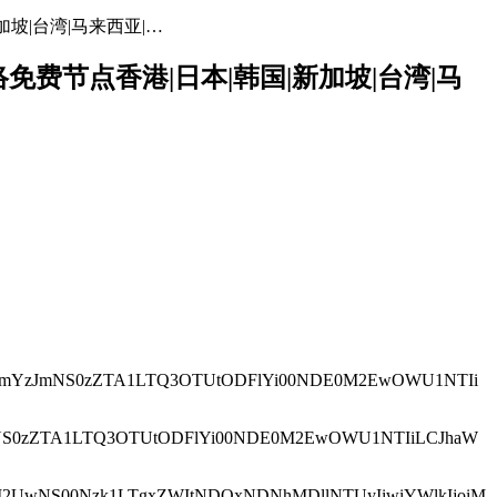
加坡|台湾|马来西亚|…
网络免费节点香港|日本|韩国|新加坡|台湾|马
JkMTNmYzJmNS0zZTA1LTQ3OTUtODFlYi00NDE0M2EwOWU1NTIi
mYzJmNS0zZTA1LTQ3OTUtODFlYi00NDE0M2EwOWU1NTIiLCJhaW
yZjUtM2UwNS00Nzk1LTgxZWItNDQxNDNhMDllNTUyIiwiYWlkIjoiM