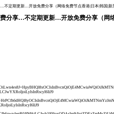
地址免费分享…不定期更新…开放免费分享（网络免费节点香港|日本|韩国|新
络节点地址免费分享…不定期更新…开放免费分享（
icHMiOiLwn4es8J+HpyBHQl8xOCIsInBvcnQiOjE4MCwiaWQiOi
LCJwYXRoIjoiLyIsInRscyI6IiJ9
zIjoi8J+HrPCfh6dHQl8yOCIsInBvcnQiOjE4MCwiaWQiOiJkMTN
oIjoiLyIsInRscyI6IiJ9
yI6IvCfh6zwn4enR0JfMjkiLCJwb3J0IjoxODAsImlkIjoiZDEzZmM