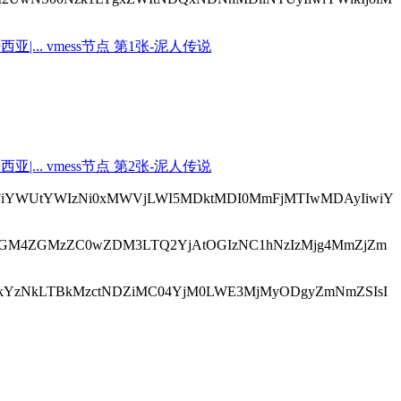
MDQ2MjFiYWUtYWIzNi0xMWVjLWI5MDktMDI0MmFjMTIwMDAyIiwiY
OiJmOGM4ZGMzZC0wZDM3LTQ2YjAtOGIzNC1hNzIzMjg4MmZjZm
Y4YzhkYzNkLTBkMzctNDZiMC04YjM0LWE3MjMyODgyZmNmZSIsI