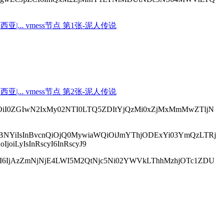
WQiOiI0ZGIwN2IxMy02NTI0LTQ5ZDItYjQzMi0xZjMxMmMwZTljN
uMzBNYiIsInBvcnQiOjQ0MywiaWQiOiJmYThjODExYi03YmQzLTRj
oiLyIsInRscyI6InRscyJ9
ZCI6IjAzZmNjNjE4LWI5M2QtNjc5Ni02YWVkLThhMzhjOTc1ZDU