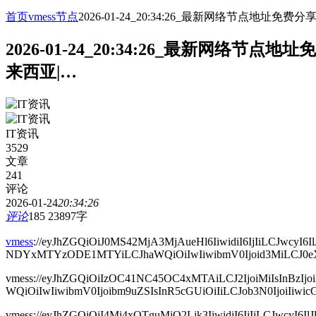
首页
vmess节点
2026-01-24_20:34:26_最新网络节点
2026-01-24_20:34:26_最新网
来西亚|…
IT资讯
3529
文章
241
评论
2026-01-24
20:34:26
评论
185
23897字
vmess
://eyJhZGQiOiJ0MS42MjA3MjAueHl6IiwidiI6IjIiLCJw
NDYxMTYzODE1MTYiLCJhaWQiOiIwIiwibmV0Ijoid3MiLCJ0eXBlIj
vmess://eyJhZGQiOiIzOC41NC45OC4xMTAiLCJ2IjoiMiIsIn
WQiOiIwIiwibmV0Ijoibm9uZSIsInR5cGUiOiIiLCJob3N0IjoiIiwicGF
vmess://eyJhZGQiOiI4Mi4xOTguMjQ2Ljk3IiwidiI6IjIiLCJ