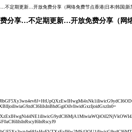
地址免费分享…不定期更新…开放免费分享（网络免费节点香港|日本|韩国|新
络节点地址免费分享…不定期更新…开放免费分享（
cyI6IlJlbGF5Xy3wn4ev8J+HtUpQXzEwIHwgMi4xNk1iIiwicG9y
oiIiwiaG9zdCI6IiIsInBhdGgiOiIvIiwidGxzIjoidGxzIn0=
BzIjoiXzExIHwgNi44NE1iIiwicG9ydCI6MjA1MiwiaWQiOiI2Nj
0aCI6IiIsInRscyI6InRscyJ9
wcyI6IlJlbGF5Xy3wn4e68J+HuFVTXzEyIHw2MS43OU1iIiwicG9