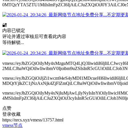
0MTQzYTA5ZTU1MiIsImFpZCI6IjAiLCJuZXQiOiJ0Y3AiLCJ0eXBlI
🔐
内容已锁定
评论并通过审核后可查看此内容
等待解锁...
vmess://eyJhZGQiOiIyMy4xMzguMTQ4LjQ3IiwidiI6IjIiLCJw
2MiLCJhaWQiOiIwIiwibmV0Ijoibm9uZSIsInR5cGUiOiIiLCJob3N0Ij
vmess://eyJhZGQiOiJjZi1wcm94eS4yMDI1MDcueHl6IiwidiI6I
MDQtYjlkZC1jNzAxNjk4ZjFlZmQiLCJhaWQiOiIwIiwibmV0Ijoid3
vmess://eyJhZGQiOiIyMy4xNjIuMjAwLjIyNyIsInYiOiIyIiw
4MSIsImFpZCI6IjAiLCJuZXQiOiJ3cyIsInR5cGUiOiIiLCJob3N0Ijoi
点赞
登录收藏
https://nrcs.xyz/vmess/13757.html
vmess节点