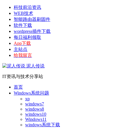
科技前沿资讯
WEB技术
智能路由器刷固件
软件下载
wordpress插件下载
每日福利领取
App下载
主站点
给我留言
泥人传说
IT资讯与技术分享站
首页
Windows系统问题
xp
windows7
windows8
windows10
Windows11
windows系统下载