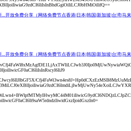
joiIiwiaG9zdCI6IiIsInBhdGgiOiIiLCJ0bHMiOiIifQ==
cyI6IvCfj4FaWl8xMzAgfDE1LjAxTWIiLCJwb3J0Ijo0MjUwNywia
oiIiwicGF0aCI6IiIsInRscyI6IiJ9
jIiLCJwcyI6IlJlbGF5X/Cfj4FaWi3wn4es8J+Hp0dCXzEzMSB8MzU
MiLCJ0eXBlIjoiIiwiaG9zdCI6ImdiLjIwMjUwNy54eXoiLCJwYXRoIj
icHMiOiLwn4+BWlpfMTMyIHwyMC44M01iIiwicG9ydCI6NDQzLCJp
IiwicGF0aCI6Ii9saW5rdndzIiwidGxzIjoidGxzIn0=