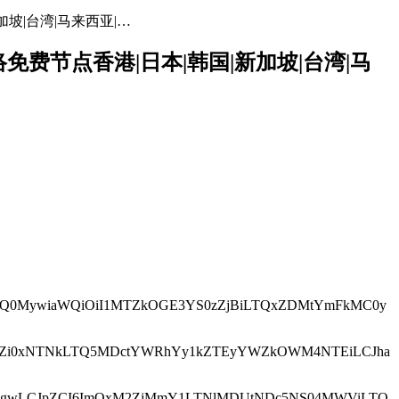
加坡|台湾|马来西亚|…
网络免费节点香港|日本|韩国|新加坡|台湾|马
dCI6ODQ0MywiaWQiOiI1MTZkOGE3YS0zZjBiLTQxZDMtYmFkMC0y
VkOWI4Zi0xNTNkLTQ5MDctYWRhYy1kZTEyYWZkOWM4NTEiLCJha
ydCI6MTgwLCJpZCI6ImQxM2ZjMmY1LTNlMDUtNDc5NS04MWViLTQ