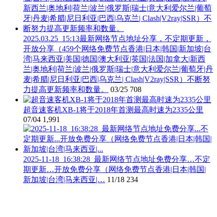
2025.03.25_15:13最新网络节点地址分享，不定期更新，
开放分享（459个网络免费节点香港|日本|韩国|新加坡|台
湾|马来西亚|美国|德国|澳大利亚|英国|法国|加拿大|新西
兰|奥地利|荷兰|波兰|俄罗斯|瑞士|意大利爱尔兰|葡萄牙|丹
麦|希腊|尼日利亚|巴西|乌克兰| Clash|V2ray|SSR）不断努
力提高更新频率和数量。
03/25
708
超音速客机XB-1将于2018年首测最高时速为2335公里
07/04
1,991
2025-11-18_16:38:28_最新网络节点地址免费分享…不定
期更新…开放免费分享（网络免费节点香港|日本|韩国|
新加坡|台湾|马来西亚|…
11/18
234