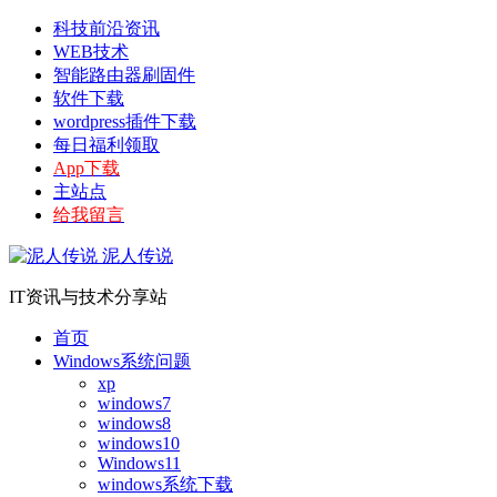
科技前沿资讯
WEB技术
智能路由器刷固件
软件下载
wordpress插件下载
每日福利领取
App下载
主站点
给我留言
泥人传说
IT资讯与技术分享站
首页
Windows系统问题
xp
windows7
windows8
windows10
Windows11
windows系统下载