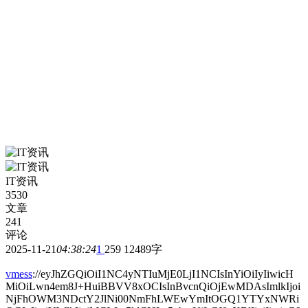
IT资讯
3530
文章
241
评论
2025-11-21
04:38:24
1
259
12489字
vmess
://eyJhZGQiOiI1NC4yNTIuMjE0LjI1NCIsInYiOiIyIiwicH
MiOiLwn4em8J+HuiBBVV8xOCIsInBvcnQiOjEwMDAsImlkIjoi
NjFhOWM3NDctY2JlNi00NmFhLWEwYmItOGQ1YTYxNWRi