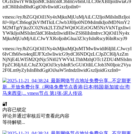
OGIxIiwiYWlkIjoiMCIsIm5ldCI6Im5vbmUiLCJ0eXBlIjoiIiwiaG9
zdCI6IiIsInBhdGgiOiIvIiwidGxzIjoiIn0=
vmess://eyJhZGQiOiI1Ny4xMjkuMjUuMjAiLCJ2IjoiMiIsInBzIjoi
8J+Hp/Cfh6ogQkVfMTkiLCJwb3J0Ijo0NDMsImlkIjoiMDNmY2
M2MTgtYjkzZC02Nzk2LTZhZWQtOGEzOGM5NzVkNTgxIiwi
YWlkIjoiMSIsIm5ldCI6IndzIiwidHlwZSI6IiIsImhvc3QiOiI1Ny4x
MjkuMjUuMjAiLCJwYXRoIjoibGlua3Z3cyIsInRscyI6InRscyJ9
vmess://eyJhZGQiOiI1Ny4xMjkuMjQuMTMwIiwidiI6IjIiLCJwcyI
6IvCfh6fwn4eqIEJFXzIwIiwicG9ydCI6NDQzLCJpZCI6IjAzZm
NjNjE4LWI5M2QtNjc5Ni02YWVkLThhMzhjOTc1ZDU4MSIsIm
FpZCI6IjAiLCJuZXQiOiJ3cyIsInR5cGUiOiIiLCJob3N0Ijoic2Vya
2F0Lm9yZyIsInBhdGgiOiJsaW5rdndzIiwidGxzIjoidGxzIn0=
🔐
内容已锁定
评论并通过审核后可查看此内容
等待解锁...