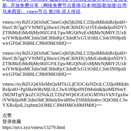
vmess://eyJhZGQiOiJsdC5meGxjbi5jb20iLCJ2IjoiMiIsInBzIjoi8J+
HuvCfh7ggVVNfMTg2IiwicG9ydCI6NDUyOTEsImlkIjoiNDY5
ZTBiMzEtMzBjMy00ZGFiLTgwMGQtNzExMjMyNjM0Y2UxIi
wiYWlkIjoiMCIsIm5ldCI6InRjcCIsInR5cGUiOiIiLCJob3N0IjoiIi
wicGF0aCI6Ii8iLCJ0bHMiOiIifQ==
vmess://eyJhZGQiOiJsdC5meGxjbi5jb20iLCJ2IjoiMiIsInBzIjoi8J+
HuvCfh7ggVVNfMTg3IiwicG9ydCI6NDUyMzEsImlkIjoiNDY5
ZTBiMzEtMzBjMy00ZGFiLTgwMGQtNzExMjMyNjM0Y2UxIi
wiYWlkIjoiMCIsIm5ldCI6InRjcCIsInR5cGUiOiIiLCJob3N0IjoiIi
wicGF0aCI6Ii8iLCJ0bHMiOiIifQ==
vmess://eyJhZGQiOiIxMzQuMTk1LjE5OC4xNDciLCJ2IjoiMiIsIn
BzIjoi8J+PgSBaWl8yMjUiLCJwb3J0Ijo0NDMsImlkIjoiMDNmY
2M2MTgtYjkzZC02Nzk2LTZhZWQtOGEzOGM5NzVkNTgxIiw
iYWlkIjoiMCIsIm5ldCI6IndzIiwidHlwZSI6IiIsImhvc3QiOiIiLCJw
YXRoIjoiL2xpbmt2d3MiLCJ0bHMiOiJ0bHMifQ==
点赞
登录收藏
https://nrcs.xyz/vmess/13279.html