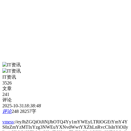
IT资讯
3526
文章
241
评论
2025-10-31
18:38:48
评论
248
28257字
vmess
://eyJhZGQiOiJiNjJhOTQ4Yy1mYWEyLTRlOGEtYmY4Y
S0zZmYzMTIxYzg3NWEuYXNvdWwtYXZhLnRvcCIsInYiOiIy