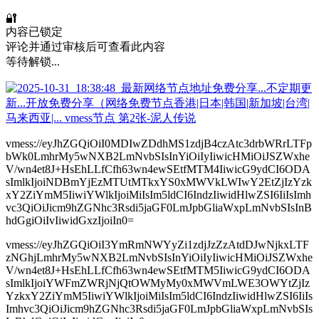
🔐
内容已锁定
评论并通过审核后可查看此内容
等待解锁...
vmess://eyJhZGQiOiI0MDIwZDdhMS1zdjB4czAtc3drbWRrLTFp
bWk0LmhrMy5wNXB2LmNvbSIsInYiOiIyIiwicHMiOiJSZWxhe
V/wn4et8J+HsEhLLfCfh63wn4ewSEtfMTM4IiwicG9ydCI6ODA
sImlkIjoiNDBmYjEzMTUtMTkxYS0xMWVkLWIwY2EtZjIzYzk
xY2ZiYmM5IiwiYWlkIjoiMiIsIm5ldCI6IndzIiwidHlwZSI6IiIsImh
vc3QiOiJicm9hZGNhc3Rsdi5jaGF0LmJpbGliaWxpLmNvbSIsInB
hdGgiOiIvIiwidGxzIjoiIn0=
vmess://eyJhZGQiOiI3YmRmNWYyZi1zdjJzZzAtdDJwNjkxLTF
zNGhjLmhrMy5wNXB2LmNvbSIsInYiOiIyIiwicHMiOiJSZWxhe
V/wn4et8J+HsEhLLfCfh63wn4ewSEtfMTM5IiwicG9ydCI6ODA
sImlkIjoiYWFmZWRjNjQtOWMyMy0xMWVmLWE3OWYtZjIz
YzkxY2ZiYmM5IiwiYWlkIjoiMiIsIm5ldCI6IndzIiwidHlwZSI6IiIs
Imhvc3QiOiJicm9hZGNhc3Rsdi5jaGF0LmJpbGliaWxpLmNvbSIs