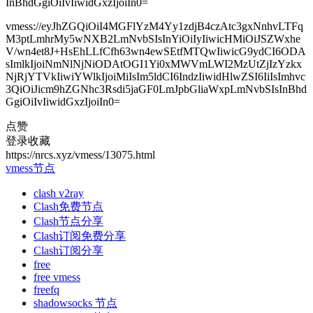
InBhdGgiOiIvIiwidGxzIjoiIn0=
vmess://eyJhZGQiOiI4MGFlYzM4Yy1zdjB4czAtc3gxNnhvLTFq
M3ptLmhrMy5wNXB2LmNvbSIsInYiOiIyIiwicHMiOiJSZWxhe
V/wn4et8J+HsEhLLfCfh63wn4ewSEtfMTQwIiwicG9ydCI6ODA
sImlkIjoiNmNlNjNiODAtOGI1Yi0xMWVmLWI2MzUtZjIzYzkx
NjRjYTVkIiwiYWlkIjoiMiIsIm5ldCI6IndzIiwidHlwZSI6IiIsImhvc
3QiOiJicm9hZGNhc3Rsdi5jaGF0LmJpbGliaWxpLmNvbSIsInBhd
GgiOiIvIiwidGxzIjoiIn0=
点赞
登录收藏
https://nrcs.xyz/vmess/13075.html
vmess节点
clash v2ray
Clash免费节点
Clash节点分享
Clash订阅免费分享
Clash订阅分享
free
free vmess
freefq
shadowsocks 节点