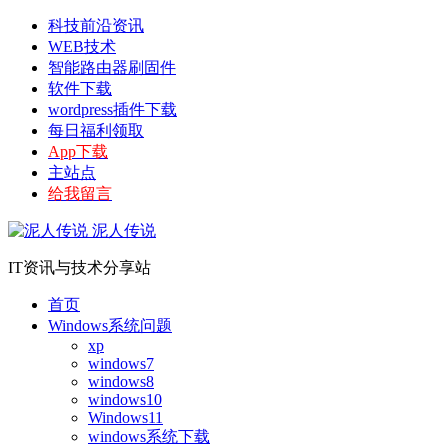
科技前沿资讯
WEB技术
智能路由器刷固件
软件下载
wordpress插件下载
每日福利领取
App下载
主站点
给我留言
泥人传说
IT资讯与技术分享站
首页
Windows系统问题
xp
windows7
windows8
windows10
Windows11
windows系统下载