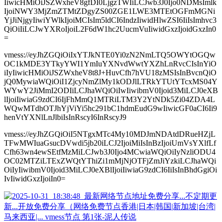
IiwicHMiOiJSZWxheV8gfDI0LjgzTWIiLCJwb3J0Ijo0NDMsImlk
IjoiNWY3MjZmZTMtZDgyZS00ZGE1LWE3MTEtOGFmMGNi
YjJiNjgyIiwiYWlkIjoiMCIsIm5ldCI6IndzIiwidHlwZSI6IiIsImhvc3
QiOiIiLCJwYXRoIjoiL2F6dW1hc2UucmVuIiwidGxzIjoidGxzIn0
=
vmess://eyJhZGQiOiIxYTJkNTE0Yi0zN2NmLTQ5OWYtOGQw
OC1kMDE3YTkyYWI1YmIuYXNvdWwtYXZhLnRvcCIsInYiO
iIyIiwicHMiOiJSZWxheV8t8J+HuvCfh7hVU18zMSIsInBvcnQiO
jQ0MywiaWQiOiI1ZjcyNmZlMy1kODJlLTRkYTUtYTcxMS04Y
WYwY2JiMmI2ODIiLCJhaWQiOiIwIiwibmV0Ijoid3MiLCJ0eXB
lIjoiIiwiaG9zdCI6IjFhMmQ1MTRiLTM3Y2YtNDk5Zi04ZDA4L
WQwMTdhOTJhYjViYi5hc291bC1hdmEudG9wIiwicGF0aCI6Ii9
henVtYXNlLnJlbiIsInRscyI6InRscyJ9
vmess://eyJhZGQiOiI5NTgxMTc4My10MDJmNDAtdDRueHZjL
TFwMWIuaGsucDVwdi5jb20iLCJ2IjoiMiIsInBzIjoiUmVsYXlfLf
Cfh63wn4ewSEtfMzMiLCJwb3J0Ijo4MCwiaWQiOiIyNzliODU4
OC02MTZiLTExZWQtYThiZi1mMjNjOTFjZmJiYzkiLCJhaWQi
OiIyIiwibmV0Ijoid3MiLCJ0eXBlIjoiIiwiaG9zdCI6IiIsInBhdGgiOi
IvIiwidGxzIjoiIn0=