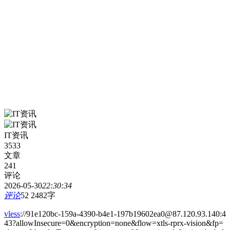
IT资讯
3533
文章
241
评论
2026-05-30
22:30:34
评论
52
2482字
vless
://91e120bc-159a-4390-b4e1-197b19602ea0@87.120.93.140:4
43?allowInsecure=0&encryption=none&flow=xtls-rprx-vision&fp=