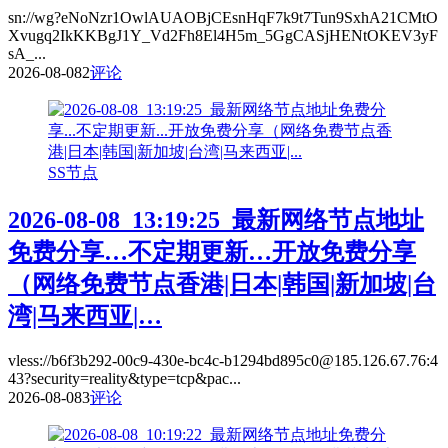
sn://wg?eNoNzr1OwlAUAOBjCEsnHqF7k9t7Tun9SxhA21CMtO
Xvugq2IkKKBgJ1Y_Vd2Fh8El4H5m_5GgCASjHENtOKEV3yF
sA_...
2026-08-08
2
评论
SS节点
2026-08-08_13:19:25_最新网络节点地址
免费分享…不定期更新…开放免费分享
（网络免费节点香港|日本|韩国|新加坡|台
湾|马来西亚|…
vless://b6f3b292-00c9-430e-bc4c-b1294bd895c0@185.126.67.76:4
43?security=reality&type=tcp&pac...
2026-08-08
3
评论