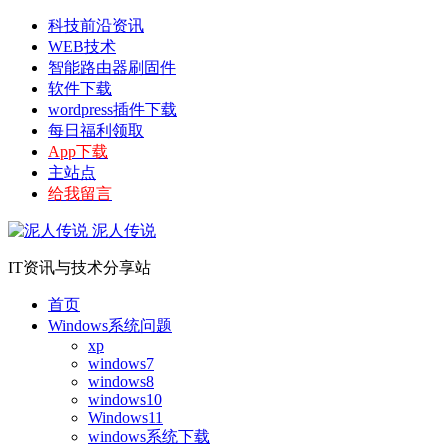
科技前沿资讯
WEB技术
智能路由器刷固件
软件下载
wordpress插件下载
每日福利领取
App下载
主站点
给我留言
泥人传说
IT资讯与技术分享站
首页
Windows系统问题
xp
windows7
windows8
windows10
Windows11
windows系统下载