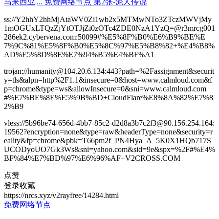
ss://Y2hhY2hhMjAtaWV0Zi1wb2x5MTMwNTo3ZTczMWVjMy
1mOGUxLTQzZjYtOTJjZi0zOTc4ZDE0NzA1YzQ=@r3mrcg001
286ek2.cybervena.com:50099#%E5%8F%B0%E6%B9%BE%E
7%9C%81%E5%8F%B0%E5%8C%97%E5%B8%82+%E4%B8%
AD%E5%8D%8E%E7%94%B5%E4%BF%A1
trojan://humanity@104.20.6.134:443?path=%2Fassignment&securit
y=tls&alpn=http%2F1.1&insecure=0&host=www.calmloud.com&f
p=chrome&type=ws&allowInsecure=0&sni=www.calmloud.com
#%E7%BE%8E%E5%9B%BD+CloudFlare%E8%8A%82%E7%8
2%B9
vless://5b96be74-656d-4bb7-85c2-d2d8a3b7c2f3@90.156.254.164:
19562?encryption=none&type=raw&headerType=none&security=r
eality&fp=chrome&pbk=T66pm2f_PN4Hya_A_5K0X1HQb717S
UCODyoUO7Gk3Ws&sni=yahoo.com&sid=9e&spx=%2F#%E4%
BF%84%E7%BD%97%E6%96%AF+V2CROSS.COM
点赞
登录收藏
https://nrcs.xyz/v2rayfree/14284.html
免费网络节点