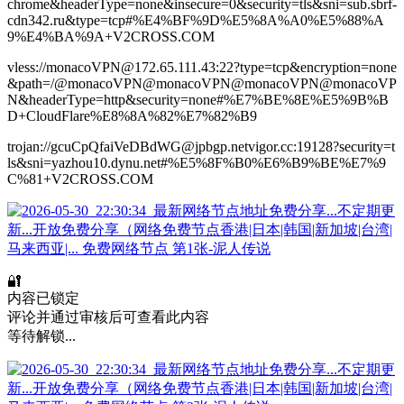
chrome&headerType=none&insecure=0&security=tls&sni=sub.sbrf-
cdn342.ru&type=tcp#%E4%BF%9D%E5%8A%A0%E5%88%A
9%E4%BA%9A+V2CROSS.COM
vless://monacoVPN@172.65.111.43:22?type=tcp&encryption=none
&path=/@monacoVPN@monacoVPN@monacoVPN@monacoVP
N&headerType=http&security=none#%E7%BE%8E%E5%9B%B
D+CloudFlare%E8%8A%82%E7%82%B9
trojan://gcuCpQfaiVeDBdWG@jpbgp.netvigor.cc:19128?security=t
ls&sni=yazhou10.dynu.net#%E5%8F%B0%E6%B9%BE%E7%9
C%81+V2CROSS.COM
🔐
内容已锁定
评论并通过审核后可查看此内容
等待解锁...