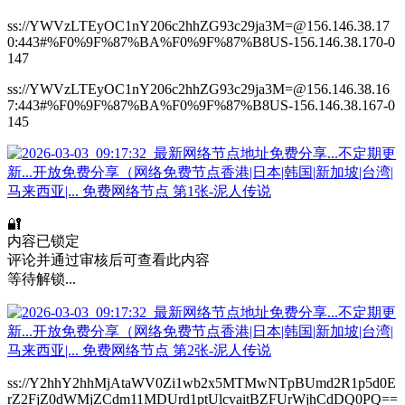
ss://YWVzLTEyOC1nY206c2hhZG93c29ja3M=@156.146.38.17
0:443#%F0%9F%87%BA%F0%9F%87%B8US-156.146.38.170-0
147
ss://YWVzLTEyOC1nY206c2hhZG93c29ja3M=@156.146.38.16
7:443#%F0%9F%87%BA%F0%9F%87%B8US-156.146.38.167-0
145
🔐
内容已锁定
评论并通过审核后可查看此内容
等待解锁...
ss://Y2hhY2hhMjAtaWV0Zi1wb2x5MTMwNTpBUmd2R1p5d0E
rZ2FjZ0dWMjZCdm11MDUrd1ptUlcvaitBZFUrWjhCdDQ0PQ==