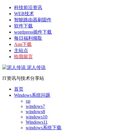
科技前沿资讯
WEB技术
智能路由器刷固件
软件下载
wordpress插件下载
每日福利领取
App下载
主站点
给我留言
泥人传说
IT资讯与技术分享站
首页
Windows系统问题
xp
windows7
windows8
windows10
Windows11
windows系统下载