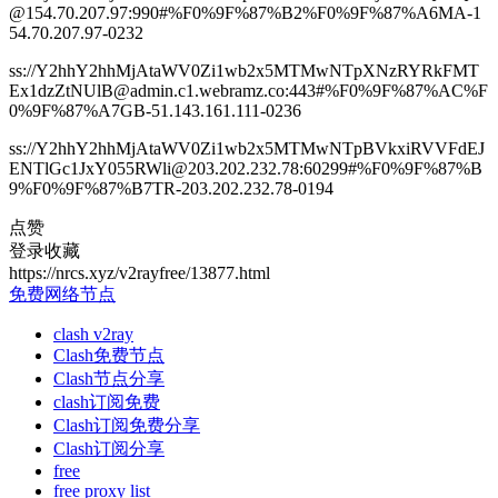
@154.70.207.97:990#%F0%9F%87%B2%F0%9F%87%A6MA-1
54.70.207.97-0232
ss://Y2hhY2hhMjAtaWV0Zi1wb2x5MTMwNTpXNzRYRkFMT
Ex1dzZtNUlB@admin.c1.webramz.co:443#%F0%9F%87%AC%F
0%9F%87%A7GB-51.143.161.111-0236
ss://Y2hhY2hhMjAtaWV0Zi1wb2x5MTMwNTpBVkxiRVVFdEJ
ENTlGc1JxY055RWli@203.202.232.78:60299#%F0%9F%87%B
9%F0%9F%87%B7TR-203.202.232.78-0194
点赞
登录收藏
https://nrcs.xyz/v2rayfree/13877.html
免费网络节点
clash v2ray
Clash免费节点
Clash节点分享
clash订阅免费
Clash订阅免费分享
Clash订阅分享
free
free proxy list