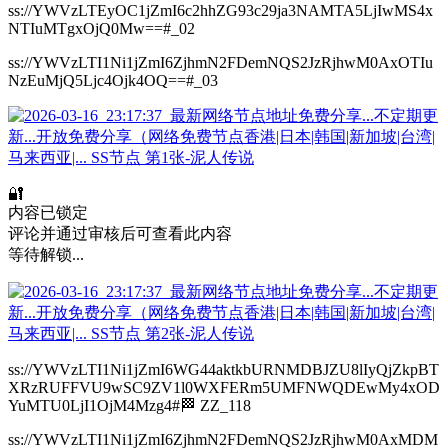
ss://YWVzLTEyOC1jZmI6c2hhZG93c29ja3NAMTA5LjIwMS4x
NTIuMTgxOjQ0Mw==#_02
ss://YWVzLTI1Ni1jZmI6ZjhmN2FDemNQS2JzRjhwM0AxOTIu
NzEuMjQ5Ljc4Ojk4OQ==#_03
🔐
内容已锁定
评论并通过审核后可查看此内容
等待解锁...
ss://YWVzLTI1Ni1jZmI6WG44aktkbURNMDBJZU8lIyQjZkpBT
XRzRUFFVU9wSC9ZV1l0WXFERm5UMFNWQDEwMy4xOD
YuMTU0LjI1OjM4Mzg4#🏁 ZZ_118
ss://YWVzLTI1Ni1jZmI6ZjhmN2FDemNQS2JzRjhwM0AxMDM