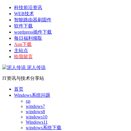
科技前沿资讯
WEB技术
智能路由器刷固件
软件下载
wordpress插件下载
每日福利领取
App下载
主站点
给我留言
泥人传说
IT资讯与技术分享站
首页
Windows系统问题
xp
windows7
windows8
windows10
Windows11
windows系统下载