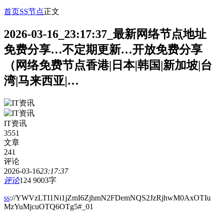
首页
SS节点
正文
2026-03-16_23:17:37_最新网络节点地址
免费分享…不定期更新…开放免费分享
（网络免费节点香港|日本|韩国|新加坡|台
湾|马来西亚|…
IT资讯
3551
文章
241
评论
2026-03-16
23:17:37
评论
124
9003字
ss
://YWVzLTI1Ni1jZmI6ZjhmN2FDemNQS2JzRjhwM0AxOTIu
MzYuMjcuOTQ6OTg5#_01