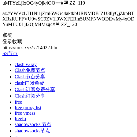
uMTYzLjIxOC4yOjk4OQ==#🏁 ZZ_119
ss://YWVzLTI1Ni1jZmI6WG44aktkbURNMDBJZU8lIyQjZkpBT
XRzRUFFVU9wSC9ZV1l0WXFERm5UMFNWQDEwMy4xOD
YuMTU0LjI2OjM4Mzg4#🏁 ZZ_120
点赞
登录收藏
https://nrcs.xyz/ss/14022.html
SS节点
clash v2ray
Clash免费节点
Clash节点分享
clash订阅免费
Clash订阅免费分享
Clash订阅分享
free
free proxy list
free vmess
freefq
shadowsocks 节点
shadowsocks节点
ss