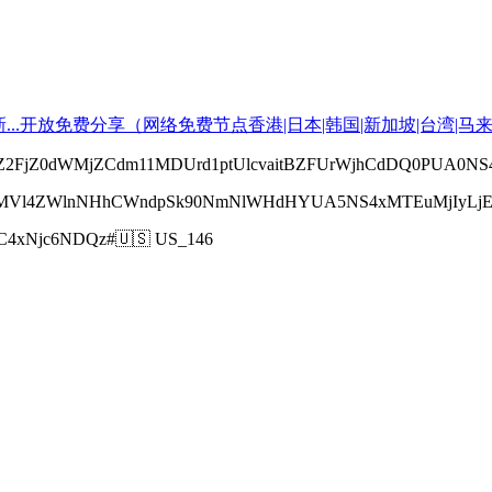
rZ2FjZ0dWMjZCdm11MDUrd1ptUlcvaitBZFUrWjhCdDQ0PUA0N
JJMVl4ZWlnNHhCWndpSk90NmNlWHdHYUA5NS4xMTEuMjIyLjE
C4xNjc6NDQz#🇺🇸 US_146