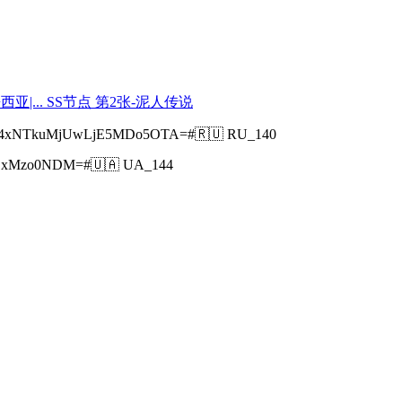
S4xNTkuMjUwLjE5MDo5OTA=#🇷🇺 RU_140
xMzo0NDM=#🇺🇦 UA_144