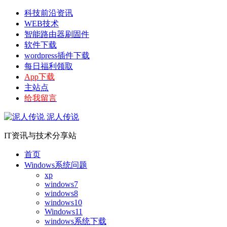
科技前沿资讯
WEB技术
智能路由器刷固件
软件下载
wordpress插件下载
每日福利领取
App下载
主站点
给我留言
泥人传说
IT资讯与技术分享站
首页
Windows系统问题
xp
windows7
windows8
windows10
Windows11
windows系统下载