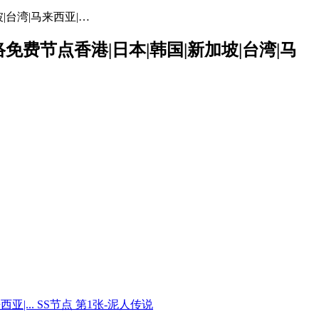
坡|台湾|马来西亚|…
网络免费节点香港|日本|韩国|新加坡|台湾|马