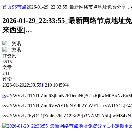
首页
SS节点
2026-01-29_22:33:55_最新网络节点地址
2026-01-29_22:33:55_最新网
来西亚|…
IT资讯
3515
文章
241
评论
2026-01-29
22:33:55
1
210
10459字
ss
://YWVzLTI1Ni1jZmI6ZjhmN2FDemNQS2JzRjhwM0AxNzEuM
ss://YWVzLTI1Ni1jZmI6VWtYUnNYdlI2YnVETUcyWUA1LjE
ss://YWVzLTEyOC1jZmI6c2hhZG93c29ja3NAMTA5LjIwMS4x