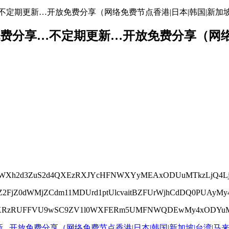
免费分享…不定期更新…开放免费分享（网络免费节点香港|日本|韩国|新加
络节点地址免费分享…不定期更新…开放免费分享（
U1WXh2d3ZuS2d4QXEzRXJYcHFNWXYyMEAxODUuMTkzLjQ4L
2FjZ0dWMjZCdm11MDUrd1ptUlcvaitBZFUrWjhCdDQ0PUAyMy45
kpBTXRzRUFFVU9wSC9ZV1l0WXFERm5UMFNWQDEwMy4xODYuM