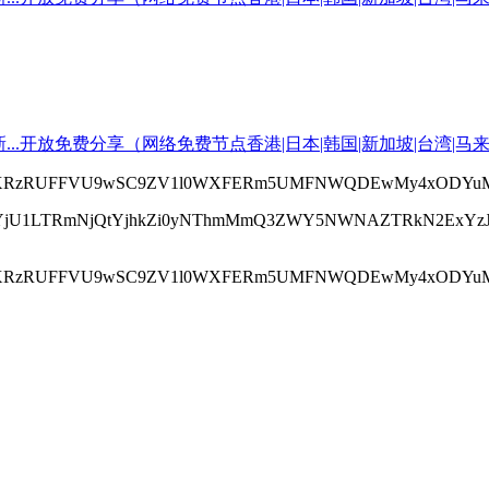
kpBTXRzRUFFVU9wSC9ZV1l0WXFERm5UMFNWQDEwMy4xODYuM
S03YjU1LTRmNjQtYjhkZi0yNThmMmQ3ZWY5NWNAZTRkN2Ex
kpBTXRzRUFFVU9wSC9ZV1l0WXFERm5UMFNWQDEwMy4xODYuM