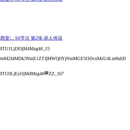
TU1LjI3OjM4Mzg4#_15
YzJmM2I4MDk3NmE1ZTJjMWQ0YjNmMGE5ODcuMzU4Lm9ubD
TU0LjEyOjM4Mzg4#🏁ZZ_167