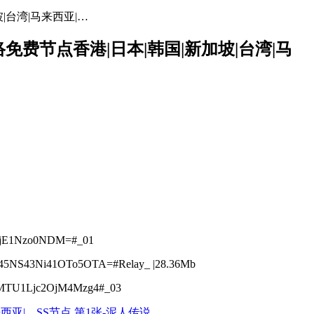
坡|台湾|马来西亚|…
网络免费节点香港|日本|韩国|新加坡|台湾|马
jE1Nzo0NDM=#_01
NS43Ni41OTo5OTA=#Relay_ |28.36Mb
TU1Ljc2OjM4Mzg4#_03