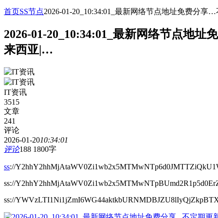
首页
SS节点
2026-01-20_10:34:01_最新网络节点地址
2026-01-20_10:34:01_最新网
来西亚|…
IT资讯
3515
文章
241
评论
2026-01-20
10:34:01
评论
188
1800字
ss
://Y2hhY2hhMjAtaWV0Zi1wb2x5MTMwNTp6d0JMTTZiQk
ss://Y2hhY2hhMjAtaWV0Zi1wb2x5MTMwNTpBUmd2R1p5d0ErZ
ss://YWVzLTI1Ni1jZmI6WG44aktkbURNMDBJZU8lIyQjZ