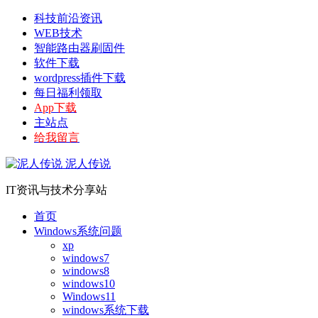
科技前沿资讯
WEB技术
智能路由器刷固件
软件下载
wordpress插件下载
每日福利领取
App下载
主站点
给我留言
泥人传说
IT资讯与技术分享站
首页
Windows系统问题
xp
windows7
windows8
windows10
Windows11
windows系统下载