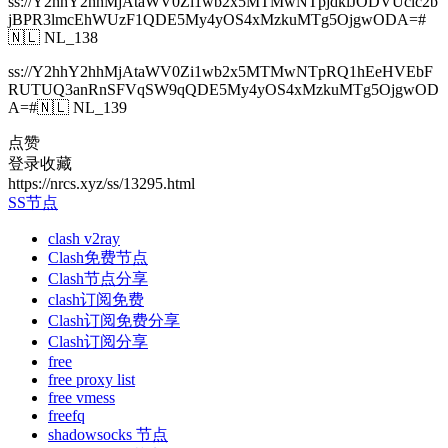
ss://Y2hhY2hhMjAtaWV0Zi1wb2x5MTMwNTpjdklJODVUclc2b
jBPR3lmcEhWUzF1QDE5My4yOS4xMzkuMTg5OjgwODA=#
🇳🇱 NL_138
ss://Y2hhY2hhMjAtaWV0Zi1wb2x5MTMwNTpRQ1hEeHVEbF
RUTUQ3anRnSFVqSW9qQDE5My4yOS4xMzkuMTg5OjgwOD
A=#🇳🇱 NL_139
点赞
登录收藏
https://nrcs.xyz/ss/13295.html
SS节点
clash v2ray
Clash免费节点
Clash节点分享
clash订阅免费
Clash订阅免费分享
Clash订阅分享
free
free proxy list
free vmess
freefq
shadowsocks 节点