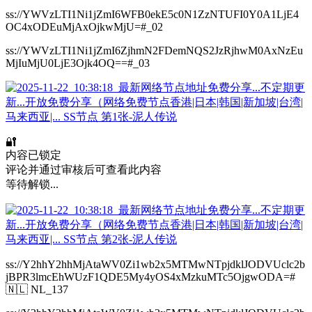
ss://YWVzLTI1Ni1jZmI6WFB0ekE5c0N1ZzNTUFI0Y0A1LjE4
OC4xODEuMjAxOjkwMjU=#_02
ss://YWVzLTI1Ni1jZmI6ZjhmN2FDemNQS2JzRjhwM0AxNzEu
MjIuMjU0LjE3Ojk4OQ==#_03
🔐
内容已锁定
评论并通过审核后可查看此内容
等待解锁...
ss://Y2hhY2hhMjAtaWV0Zi1wb2x5MTMwNTpjdklJODVUclc2b
jBPR3lmcEhWUzF1QDE5My4yOS4xMzkuMTc5OjgwODA=#
🇳🇱 NL_137