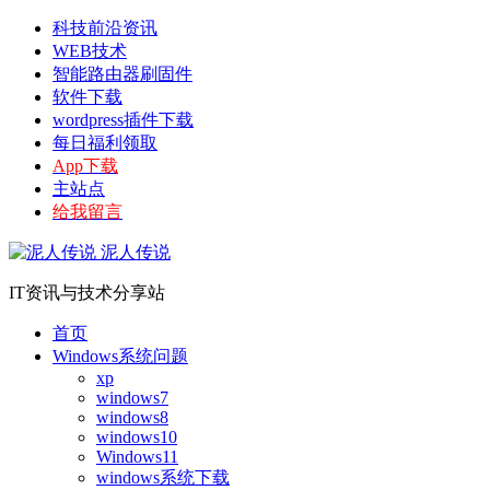
科技前沿资讯
WEB技术
智能路由器刷固件
软件下载
wordpress插件下载
每日福利领取
App下载
主站点
给我留言
泥人传说
IT资讯与技术分享站
首页
Windows系统问题
xp
windows7
windows8
windows10
Windows11
windows系统下载