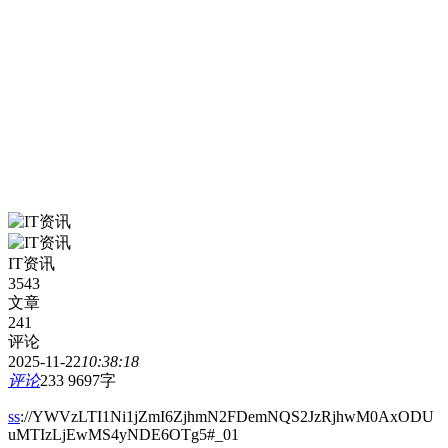
IT资讯
3543
文章
241
评论
2025-11-22
10:38:18
评论
233
9697字
ss
://YWVzLTI1Ni1jZmI6ZjhmN2FDemNQS2JzRjhwM0AxODU
uMTIzLjEwMS4yNDE6OTg5#_01