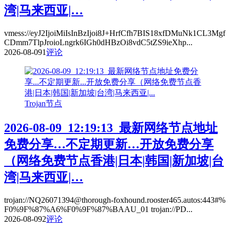
湾|马来西亚|…
vmess://eyJ2IjoiMiIsInBzIjoi8J+HrfCfh7BIS18xfDMuNk1CL3Mgf
CDmm7TlpJroioLngrk6IGh0dHBzOi8vdC5tZS9ieXhp...
2026-08-09
1
评论
Trojan节点
2026-08-09_12:19:13_最新网络节点地址
免费分享…不定期更新…开放免费分享
（网络免费节点香港|日本|韩国|新加坡|台
湾|马来西亚|…
trojan://NQ26071394@thorough-foxhound.rooster465.autos:443#%
F0%9F%87%A6%F0%9F%87%BAAU_01 trojan://PD...
2026-08-09
2
评论