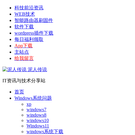
科技前沿资讯
WEB技术
智能路由器刷固件
软件下载
wordpress插件下载
每日福利领取
App下载
主站点
给我留言
泥人传说
IT资讯与技术分享站
首页
Windows系统问题
xp
windows7
windows8
windows10
Windows11
windows系统下载