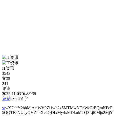
IT资讯
3542
文章
241
评论
2025-11-03
16:38:38
评论
236
651字
ss
://Y2hhY2hhMjAtaWV0Zi1wb2x5MTMwNTpWcEtBQmNPcE
5OQTBsNUcyQVZPbXc4QDIxMy4xMDkuMTQ3LjI0Mjo2MjY