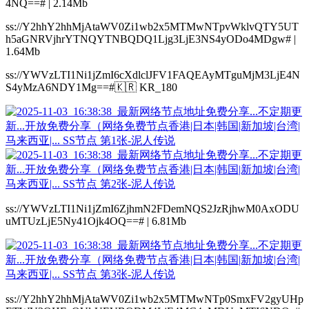
4NQ==# | 2.14Mb
ss://Y2hhY2hhMjAtaWV0Zi1wb2x5MTMwNTpvWklvQTY5UT
h5aGNRVjhrYTNQYTNBQDQ1Ljg3LjE3NS4yODo4MDgw# |
1.64Mb
ss://YWVzLTI1Ni1jZmI6cXdlclJFV1FAQEAyMTguMjM3LjE4N
S4yMzA6NDY1Mg==#🇰🇷 KR_180
ss://YWVzLTI1Ni1jZmI6ZjhmN2FDemNQS2JzRjhwM0AxODU
uMTUzLjE5Ny41Ojk4OQ==# | 6.81Mb
ss://Y2hhY2hhMjAtaWV0Zi1wb2x5MTMwNTp0SmxFV2gyUHp