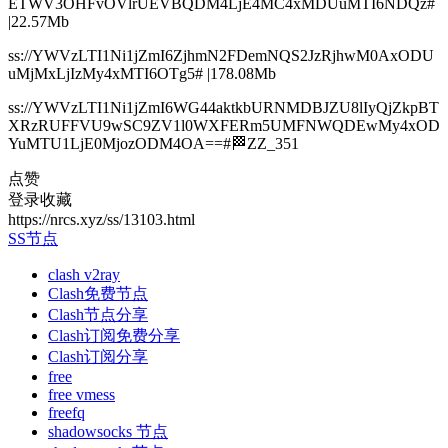
ETWV3OHFvOVlrUEVBQDM4LjE4MC4xMDUuMTI6NDQz#
|22.57Mb
ss://YWVzLTI1Ni1jZmI6ZjhmN2FDemNQS2JzRjhwM0AxODU
uMjMxLjIzMy4xMTI6OTg5# |178.08Mb
ss://YWVzLTI1Ni1jZmI6WG44aktkbURNMDBJZU8lIyQjZkpBT
XRzRUFFVU9wSC9ZV1l0WXFERm5UMFNWQDEwMy4xOD
YuMTU1LjE0MjozODM4OA==#🏁ZZ_351
点赞
登录收藏
https://nrcs.xyz/ss/13103.html
SS节点
clash v2ray
Clash免费节点
Clash节点分享
Clash订阅免费分享
Clash订阅分享
free
free vmess
freefq
shadowsocks 节点