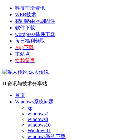
科技前沿资讯
WEB技术
智能路由器刷固件
软件下载
wordpress插件下载
每日福利领取
App下载
主站点
给我留言
泥人传说
IT资讯与技术分享站
首页
Windows系统问题
xp
windows7
windows8
windows10
Windows11
windows系统下载