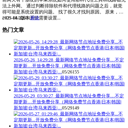
法上外网。 通过判断排除软件和代理线路的问题之后，就觉
得可能是系统设置的问题。 找了很久才找到原因。 原来，Ma
c OS 14.5版本系统需要设置...
2025-08-22
931
评论
热门文章
2026-05-26_14:29:28_最新网络节点地址免费分享…不定
期更新…开放免费分享（网络免费节点香港|日本|韩国|
新加坡|台湾|马来西亚|…
05/26
155
2026-05-29_03:30:27_最新网络节点地址免费分享…不定
期更新…开放免费分享（网络免费节点香港|日本|韩国|
新加坡|台湾|马来西亚|…
05/29
149