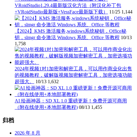
VRoidStudio1.29.4最新版汉化方法（附汉化补丁包
+VRoidStudio最新版+VessFace最新版下载）
11/25
1,144
【2024】KMS 激活服务,windows系统秘钥，Office秘
钥，slmgr 命令激活 Windows 系统、Office 等教程
10/13
1,758
2024年视频1对1加密和解密工具，可以用作商业化出售
的视频教程，破解版视频加密解密工具，加密选项功能
超强大。
10/13
1,632
AI 绘画神器：SD XL 1.0 重磅更新！免费开源可商用
（附在线使用+本地部署教程)
08/13
1,455
归档
2026 年 8 月