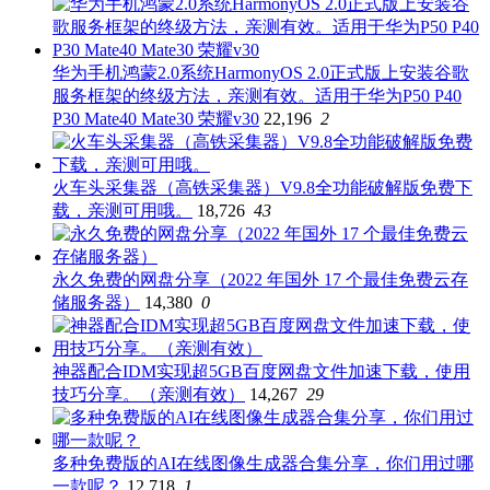
华为手机鸿蒙2.0系统HarmonyOS 2.0正式版上安装谷歌
服务框架的终级方法，亲测有效。适用于华为P50 P40
P30 Mate40 Mate30 荣耀v30
22,196
2
火车头采集器（高铁采集器）V9.8全功能破解版免费下
载，亲测可用哦。
18,726
43
永久免费的网盘分享（2022 年国外 17 个最佳免费云存
储服务器）
14,380
0
神器配合IDM实现超5GB百度网盘文件加速下载，使用
技巧分享。（亲测有效）
14,267
29
多种免费版的AI在线图像生成器合集分享，你们用过哪
一款呢？
12,718
1