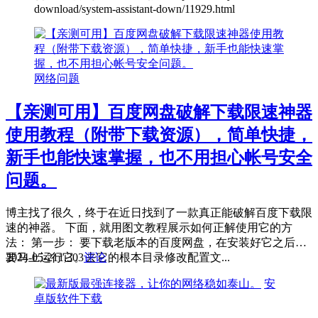
download/system-assistant-down/11929.html
网络问题
【亲测可用】百度网盘破解下载限速神器
使用教程（附带下载资源），简单快捷，
新手也能快速掌握，也不用担心帐号安全
问题。
博主找了很久，终于在近日找到了一款真正能破解百度下载限
速的神器。 下面，就用图文教程展示如何正解使用它的方
法： 第一步： 要下载老版本的百度网盘，在安装好它之后不
要马上运行它。去它的根本目录修改配置文...
2024-05-21
1,303
评论
安
卓版软件下载