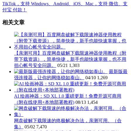
相关文章
【亲测可用】百度网盘破解下载限速神器使用教程（附
带下载资源），简单快捷，新手也能快速掌握，也不用
担心帐号安全问题。
05/21
1,303
最新版最
强连接器，让你的网络稳如泰山。
04/10
1,269
AI 绘画神器：SD XL 1.0 重磅更新！免费开源可商用
（附在线使用+本地部署教程)
08/13
1,454
网盘破解下载限速的终极解决办法，亲测可用。（合
集）
05/02
7,470