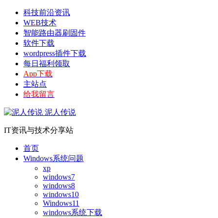
科技前沿资讯
WEB技术
智能路由器刷固件
软件下载
wordpress插件下载
每日福利领取
App下载
主站点
给我留言
泥人传说
IT资讯与技术分享站
首页
Windows系统问题
xp
windows7
windows8
windows10
Windows11
windows系统下载