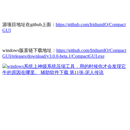
源项目地址在github上面：
https://github.com/IridiumIO/Compact
GUI
windows版直链下载地址：
https://github.com/IridiumIO/Compact
GUI/releases/download/v3.0.0-beta.1/CompactGUI.exe