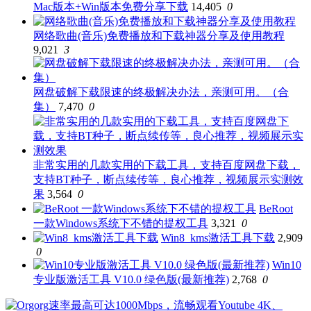
Mac版本+Win版本免费分享下载
14,405
0
网络歌曲(音乐)免费播放和下载神器分享及使用教程
9,021
3
网盘破解下载限速的终极解决办法，亲测可用。（合
集）
7,470
0
非常实用的几款实用的下载工具，支持百度网盘下载，
支持BT种子，断点续传等，良心推荐，视频展示实测效
果
3,564
0
BeRoot
一款Windows系统下不错的提权工具
3,321
0
Win8_kms激活工具下载
2,909
0
Win10
专业版激活工具 V10.0 绿色版(最新推荐)
2,768
0