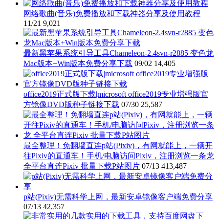
网络歌曲(音乐)免费播放和下载神器分享及使用教程
11/21
9,021
最新黑苹果系统引导工具Chameleon-2.4svn-r2885 变色龙
Mac版本+Win版本免费分享下载
09/02
14,405
office2019正式版下载|microsoft office2019专业增强版官
方镜像DVD版种子链接下载
07/30
25,587
最全整理！免翻墙直连p站(Pixiv)，有网就能上，一辆开
往Pixiv的直通车！手机/电脑访问Pixiv，注册浏览一条龙
全平台直连Pixiv 批量下载P站图片
07/13
413,487
p站(Pixiv)无需科学上网，最新安卓镜像客户端免费分享
07/13
42,357