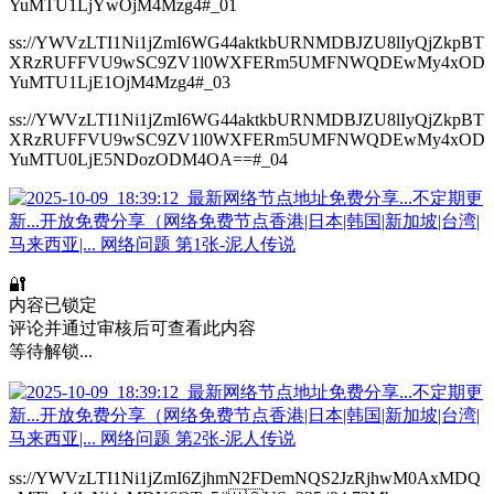
YuMTU1LjYwOjM4Mzg4#_01
ss://YWVzLTI1Ni1jZmI6WG44aktkbURNMDBJZU8lIyQjZkpBT
XRzRUFFVU9wSC9ZV1l0WXFERm5UMFNWQDEwMy4xOD
YuMTU1LjE1OjM4Mzg4#_03
ss://YWVzLTI1Ni1jZmI6WG44aktkbURNMDBJZU8lIyQjZkpBT
XRzRUFFVU9wSC9ZV1l0WXFERm5UMFNWQDEwMy4xOD
YuMTU0LjE5NDozODM4OA==#_04
🔐
内容已锁定
评论并通过审核后可查看此内容
等待解锁...
ss://YWVzLTI1Ni1jZmI6ZjhmN2FDemNQS2JzRjhwM0AxMDQ