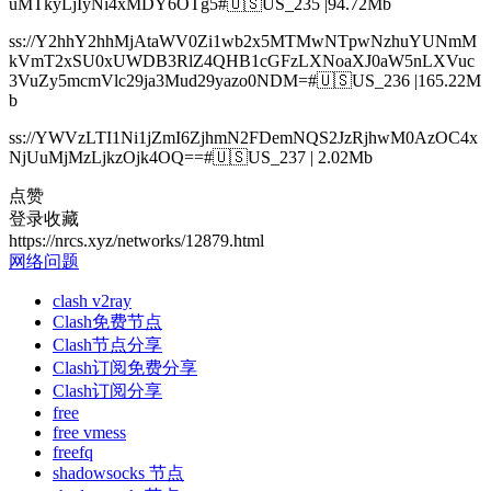
uMTkyLjIyNi4xMDY6OTg5#🇺🇸US_235 |94.72Mb
ss://Y2hhY2hhMjAtaWV0Zi1wb2x5MTMwNTpwNzhuYUNmM
kVmT2xSU0xUWDB3RlZ4QHB1cGFzLXNoaXJ0aW5nLXVuc
3VuZy5mcmVlc29ja3Mud29yazo0NDM=#🇺🇸US_236 |165.22M
b
ss://YWVzLTI1Ni1jZmI6ZjhmN2FDemNQS2JzRjhwM0AzOC4x
NjUuMjMzLjkzOjk4OQ==#🇺🇸US_237 | 2.02Mb
点赞
登录收藏
https://nrcs.xyz/networks/12879.html
网络问题
clash v2ray
Clash免费节点
Clash节点分享
Clash订阅免费分享
Clash订阅分享
free
free vmess
freefq
shadowsocks 节点