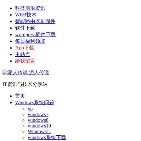
科技前沿资讯
WEB技术
智能路由器刷固件
软件下载
wordpress插件下载
每日福利领取
App下载
主站点
给我留言
泥人传说
IT资讯与技术分享站
首页
Windows系统问题
xp
windows7
windows8
windows10
Windows11
windows系统下载