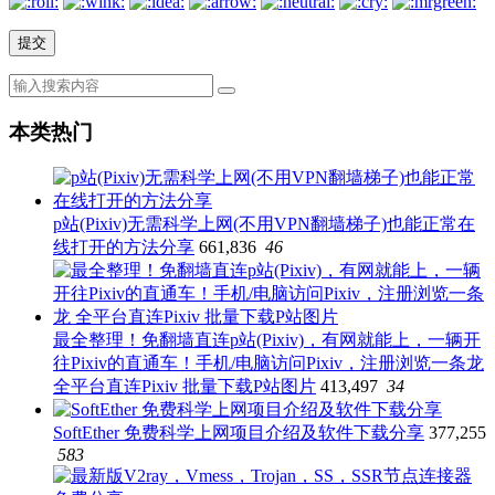
本类热门
p站(Pixiv)无需科学上网(不用VPN翻墙梯子)也能正常在
线打开的方法分享
661,836
46
最全整理！免翻墙直连p站(Pixiv)，有网就能上，一辆开
往Pixiv的直通车！手机/电脑访问Pixiv，注册浏览一条龙
全平台直连Pixiv 批量下载P站图片
413,497
34
SoftEther 免费科学上网项目介绍及软件下载分享
377,255
583