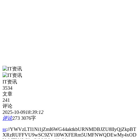
IT资讯
3534
文章
241
评论
2025-10-09
18:39:12
评论
273
3076字
ss
://YWVzLTI1Ni1jZmI6WG44aktkbURNMDBJZU8lIyQjZkpBT
XRzRUFFVU9wSC9ZV1l0WXFERm5UMFNWQDEwMy4xOD