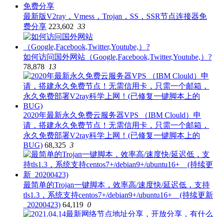
最新版V2ray，Vmess，Trojan，SS，SSR节点连接器免
费分享
223,602
33
如何访问国外网站（Google,Facebook,Twitter,Youtube,）?
78,878
13
2020年最新永久免费云服务器VPS （IBM Clould）申
请，搭建永久免费节点！无需信用卡，只需一个邮箱，
永久免费部署V2ray科学上网！(已修复一键脚本上的
BUG)
68,325
3
最简单的Trojan一键脚本，效率高/速度快/延迟低，支持
tls1.3，系统支持centos7+/debian9+/ubuntu16+ (持续更新
_20200423)
64,119
0