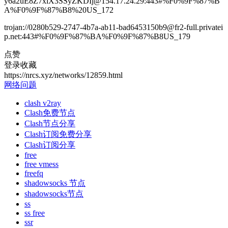
y6a2uE8Z7xlX3SSyZKDIj@154.17.24.29:443#%F0%9F%87%B
A%F0%9F%87%B8%20US_172
trojan://0280b529-2747-4b7a-ab11-bad6453150b9@fr2-full.privatei
p.net:443#%F0%9F%87%BA%F0%9F%87%B8US_179
点赞
登录收藏
https://nrcs.xyz/networks/12859.html
网络问题
clash v2ray
Clash免费节点
Clash节点分享
Clash订阅免费分享
Clash订阅分享
free
free vmess
freefq
shadowsocks 节点
shadowsocks节点
ss
ss free
ssr