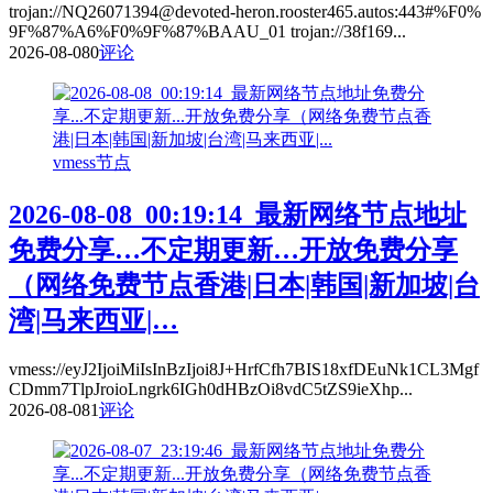
trojan://NQ26071394@devoted-heron.rooster465.autos:443#%F0%
9F%87%A6%F0%9F%87%BAAU_01 trojan://38f169...
2026-08-08
0
评论
vmess节点
2026-08-08_00:19:14_最新网络节点地址
免费分享…不定期更新…开放免费分享
（网络免费节点香港|日本|韩国|新加坡|台
湾|马来西亚|…
vmess://eyJ2IjoiMiIsInBzIjoi8J+HrfCfh7BIS18xfDEuNk1CL3Mgf
CDmm7TlpJroioLngrk6IGh0dHBzOi8vdC5tZS9ieXhp...
2026-08-08
1
评论