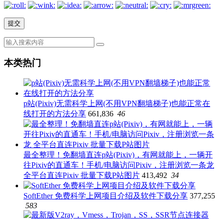
本类热门
p站(Pixiv)无需科学上网(不用VPN翻墙梯子)也能正常在
线打开的方法分享
661,836
46
最全整理！免翻墙直连p站(Pixiv)，有网就能上，一辆开
往Pixiv的直通车！手机/电脑访问Pixiv，注册浏览一条龙
全平台直连Pixiv 批量下载P站图片
413,492
34
SoftEther 免费科学上网项目介绍及软件下载分享
377,255
583