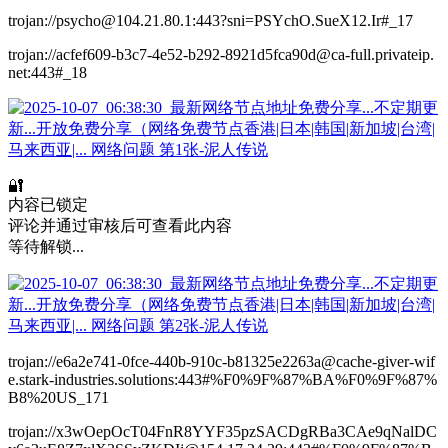
trojan://psycho@104.21.80.1:443?sni=PSYchO.SueX12.Ir#_17
trojan://acfef609-b3c7-4e52-b292-8921d5fca90d@ca-full.privateip.
net:443#_18
🔐
内容已锁定
评论并通过审核后可查看此内容
等待解锁...
trojan://e6a2e741-0fce-440b-910c-b81325e2263a@cache-giver-wif
e.stark-industries.solutions:443#%F0%9F%87%BA%F0%9F%87%
B8%20US_171
trojan://x3wOepOcT04FnR8YYF35pzSACDgRBa3CAe9qNalDC