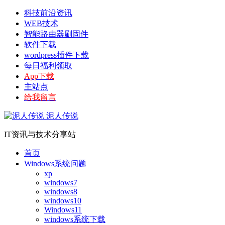
科技前沿资讯
WEB技术
智能路由器刷固件
软件下载
wordpress插件下载
每日福利领取
App下载
主站点
给我留言
泥人传说
IT资讯与技术分享站
首页
Windows系统问题
xp
windows7
windows8
windows10
Windows11
windows系统下载