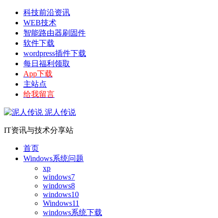
科技前沿资讯
WEB技术
智能路由器刷固件
软件下载
wordpress插件下载
每日福利领取
App下载
主站点
给我留言
泥人传说
IT资讯与技术分享站
首页
Windows系统问题
xp
windows7
windows8
windows10
Windows11
windows系统下载