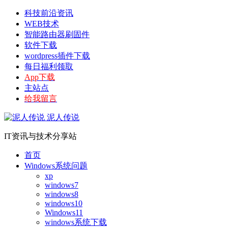
科技前沿资讯
WEB技术
智能路由器刷固件
软件下载
wordpress插件下载
每日福利领取
App下载
主站点
给我留言
泥人传说
IT资讯与技术分享站
首页
Windows系统问题
xp
windows7
windows8
windows10
Windows11
windows系统下载