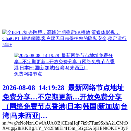
免费网络节点
2026-08-08_14:19:28_最新网络节点地址
免费分享…不定期更新…开放免费分享
（网络免费节点香港|日本|韩国|新加坡|台
湾|马来西亚|…
sn://wg?eNoNzr1OwlAUAOBjCEsnHqF7k9t7Tun9SxhA21CMtO
Xvugq2IkKKBgJ1Y_Vd2Fh8El4H5m_5GgCASjHENtOKEV3yF