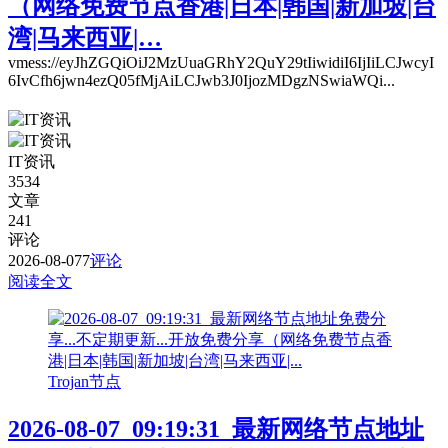
（网络免费节点香港|日本|韩国|新加坡|台
湾|马来西亚|…
vmess://eyJhZGQiOiJ2MzUuaGRhY2QuY29tIiwidiI6IjIiLCJwcyI
6IvCfh6jwn4ezQ05fMjAiLCJwb3J0IjozMDgzNSwiaWQi...
IT资讯
3534
文章
241
评论
2026-08-07
7
评论
阅读全文
Trojan节点
2026-08-07_09:19:31_最新网络节点地址