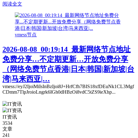
阅读全文
vmess节点
2026-08-08_00:19:14_最新网络节点地址
免费分享…不定期更新…开放免费分享
（网络免费节点香港|日本|韩国|新加坡|台
湾|马来西亚|…
vmess://eyJ2IjoiMiIsInBzIjoi8J+HrfCfh7BIS18xfDEuNk1CL3Mgf
CDmm7TlpJroioLngrk6IGh0dHBzOi8vdC5tZS9ieXhp...
IT资讯
3534
文章
241