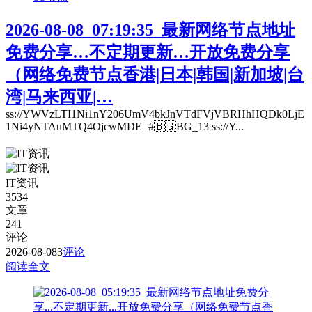
2026-08-08_07:19:35_最新网络节点地址
免费分享…不定期更新…开放免费分享
（网络免费节点香港|日本|韩国|新加坡|台
湾|马来西亚|…
ss://YWVzLTI1Ni1nY206UmV4bkJnVTdFVjVBRHhHQDk0LjE
1Ni4yNTAuMTQ4OjcwMDE=#🇧🇬BG_13 ss://Y...
IT资讯
3534
文章
241
评论
2026-08-08
3
评论
阅读全文