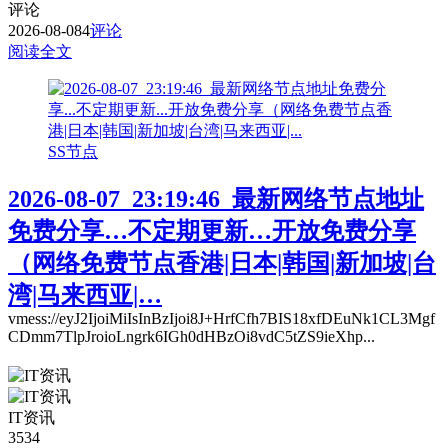
评论
2026-08-08
4
评论
阅读全文
SS节点
2026-08-07_23:19:46_最新网络节点地址
免费分享…不定期更新…开放免费分享
（网络免费节点香港|日本|韩国|新加坡|台
湾|马来西亚|…
vmess://eyJ2IjoiMiIsInBzIjoi8J+HrfCfh7BIS18xfDEuNk1CL3Mgf
CDmm7TlpJroioLngrk6IGh0dHBzOi8vdC5tZS9ieXhp...
IT资讯
3534