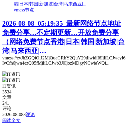
vmess节点
2026-08-08_05:19:35_最新网络节点地址
免费分享…不定期更新…开放免费分享
（网络免费节点香港|日本|韩国|新加坡|台
湾|马来西亚|…
vmess://eyJhZGQiOiJ2MjQuaGRhY2QuY29tIiwidiI6IjIiLCJwcyI6
IvCfh6jwn4ezQ05fMjIiLCJwb3J0IjozMDgyNCwiaWQi...
IT资讯
3534
文章
241
评论
2026-08-08
3
评论
阅读全文