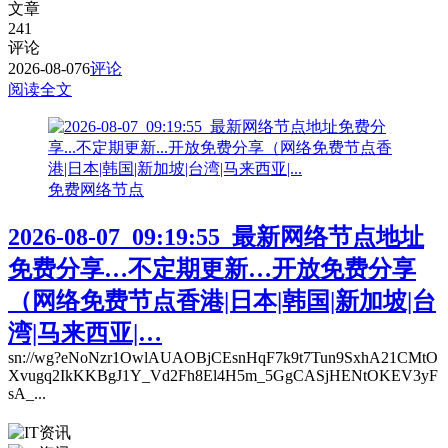
文章
241
评论
2026-08-07
6
评论
阅读全文
免费网络节点
2026-08-07_09:19:55_最新网络节点地址
免费分享…不定期更新…开放免费分享
（网络免费节点香港|日本|韩国|新加坡|台
湾|马来西亚|…
sn://wg?eNoNzr1OwlAUAOBjCEsnHqF7k9t7Tun9SxhA21CMtO
Xvugq2IkKKBgJ1Y_Vd2Fh8El4H5m_5GgCASjHENtOKEV3yF
sA_...