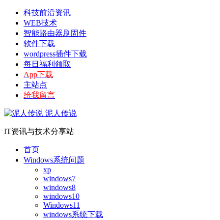
科技前沿资讯
WEB技术
智能路由器刷固件
软件下载
wordpress插件下载
每日福利领取
App下载
主站点
给我留言
泥人传说
IT资讯与技术分享站
首页
Windows系统问题
xp
windows7
windows8
windows10
Windows11
windows系统下载