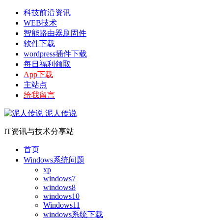
科技前沿资讯
WEB技术
智能路由器刷固件
软件下载
wordpress插件下载
每日福利领取
App下载
主站点
给我留言
泥人传说
IT资讯与技术分享站
首页
Windows系统问题
xp
windows7
windows8
windows10
Windows11
windows系统下载