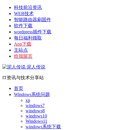
科技前沿资讯
WEB技术
智能路由器刷固件
软件下载
wordpress插件下载
每日福利领取
App下载
主站点
给我留言
泥人传说
IT资讯与技术分享站
首页
Windows系统问题
xp
windows7
windows8
windows10
Windows11
windows系统下载