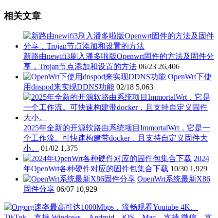
相关文章
新路由newifi3刷入潘多啦版Openwrt固件的方法及固件分
享，Trojan节点添加和设置的方法
06/23
26,406
OpenWrt下使
用dnspod来实现DDNS功能
02/18
5,063
2025年全新的开源软路由系统项目ImmortalWrt，它是一
个工作流。可快速构建带docker，且支持自定义固件大
小。
01/02
1,375
2024
年OpenWrt各种硬件对应的固件包集合下载
10/30
1,929
OpenWrt系统最新X86
固件分享
06/07
10,929