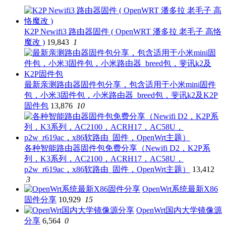
K2P Newifi3 路由器固件 ( OpenWRT 潘多拉 老毛子 高恪
魔改 )
19,843
1
最新亲测路由器固件包分享，包含适用于小米mini固件
包，小米3固件包，小米路由器_breed包，斐讯k2及K2P
固件包
13,876
10
各种智能路由器固件包免费分享（Newifi D2，K2P系
列，K3系列，AC2100，ACRH17，AC58U，
p2w_r619ac，x86软路由_固件，OpenWrt主题）
13,412
3
OpenWrt系统最新X86
固件分享
10,929
15
OpenWrt国内大学镜像源
分享
6,564
0