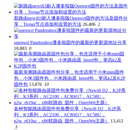
新路由newifi3刷入潘多啦版Openwrt固件的方法及固件分
享，Trojan节点添加和设置的方法
26,406
2
openwrt Pandorabox潘多啦固件的最新的更新源地址分享
18,883
0
最新亲测路由器固件包分享，包含适用于小米mini固件
包，小米3固件包，小米路由器_breed包，斐讯k2及K2P
固件包
13,876
10
各种智能路由器固件包免费分享（Newifi D2，K2P系
列，K3系列，AC2100，ACRH17，AC58U，
p2w_r619ac，x86软路由_固件，OpenWrt主题）
13,412
3