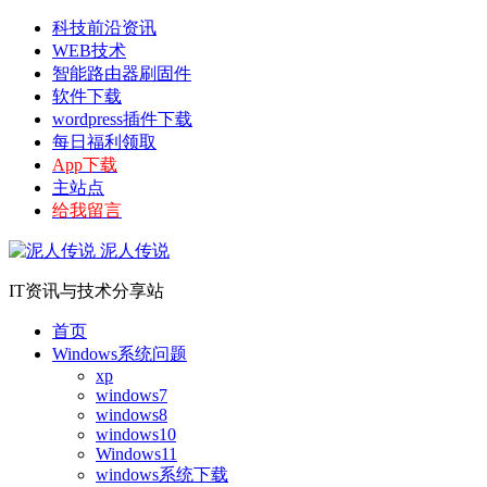
科技前沿资讯
WEB技术
智能路由器刷固件
软件下载
wordpress插件下载
每日福利领取
App下载
主站点
给我留言
泥人传说
IT资讯与技术分享站
首页
Windows系统问题
xp
windows7
windows8
windows10
Windows11
windows系统下载