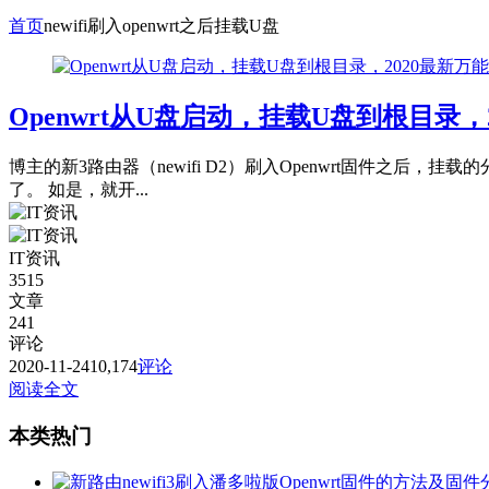
首页
newifi刷入openwrt之后挂载U盘
Openwrt从U盘启动，挂载U盘到根目录
博主的新3路由器（newifi D2）刷入Openwrt固件
了。 如是，就开...
IT资讯
3515
文章
241
评论
2020-11-24
10,174
评论
阅读全文
本类热门