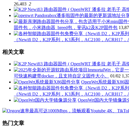
26,403
2
固件包，小米路由器_breed包，斐讯k2及K2P固件包
13,8
（Newifi D2，K2P系列，K3系列，AC2100，ACRH17，
相关文章
可快速构建带docker，且支持自定义固件大小。
01/02
1,3
OpenWrt系统最新X8
（Newifi D2，K2P系列，K3系列，AC2100，ACRH17，
OpenWrt国内大学镜像源
热门文章