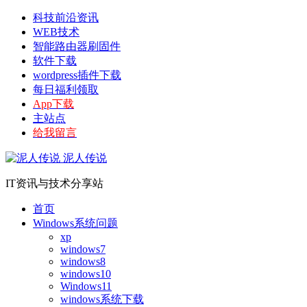
科技前沿资讯
WEB技术
智能路由器刷固件
软件下载
wordpress插件下载
每日福利领取
App下载
主站点
给我留言
泥人传说
IT资讯与技术分享站
首页
Windows系统问题
xp
windows7
windows8
windows10
Windows11
windows系统下载